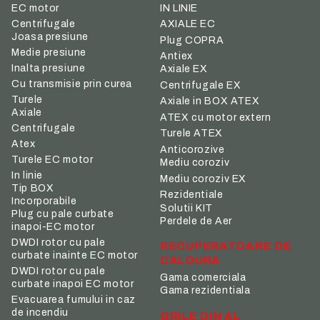
IN LINIE
EC motor
Centrifugale
AXIALE EC
Joasa presiune
Plug COPRA
Medie presiune
Antiex
Inalta presiune
Axiale EX
Cu transmisie prin curea
Centrifugale EX
Turele
Axiale in BOX ATEX
Axiale
ATEX cu motor extern
Centrifugale
Turele ATEX
Atex
Anticorozive
Turele EC motor
Mediu coroziv
In linie
Mediu coroziv EX
Tip BOX
Rezidentiale
Incorporabile
Solutii KIT
Plug cu pale curbate
Perdele de Aer
inapoi-EC motor
DWDI rotor cu pale
RECUPERATOARE DE
curbate inainte EC motor
CALDURA
DWDI rotor cu pale
Gama comerciala
curbate inapoi EC motor
Gama rezidentiala
Evacuarea fumului in caz
de incendiu
GRILE DIN AL