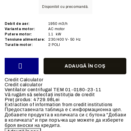
Disponibil cu precomandă.
Debit de aer:
1950
m3/h
Varianta motor:
AC
motor
Putere motor:
1.1
kW
Tensiune alimentare:
230/400
V- 50 Hz
Turatie motor:
2 POLI
Credit Calculator
Credit calculator
Ventilator centrifugal TEM 01-0180-23-11
Vă rugăm să selectați instituția de credit
Preț produs:
4729.98Lei
Extraction of information from credit institutions
Предоставената таблица е с информационна цел.
Добавете продукта в количката си с бутона "Добави
в количката" и при поръчка ще можете да изберете
броя вноски на кредита.