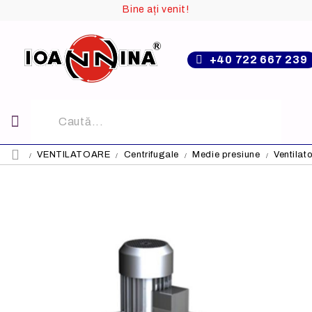
Bine ați venit!
+40 722 667 239
VENTILATOARE
Centrifugale
Medie presiune
Ventilat