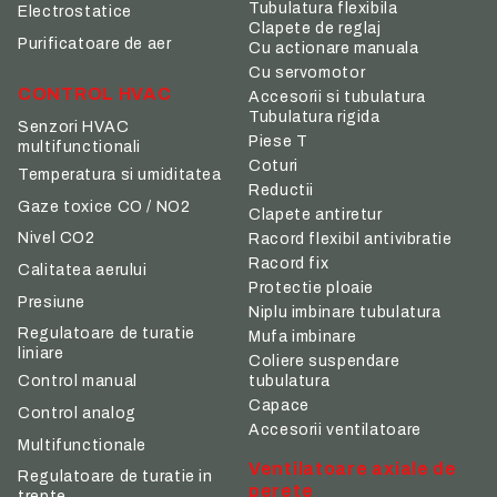
Tubulatura flexibila
Electrostatice
Clapete de reglaj
Purificatoare de aer
Cu actionare manuala
Cu servomotor
CONTROL HVAC
Accesorii si tubulatura
Tubulatura rigida
Senzori HVAC
Piese T
multifunctionali
Coturi
Temperatura si umiditatea
Reductii
Gaze toxice CO / NO2
Clapete antiretur
Nivel CO2
Racord flexibil antivibratie
Racord fix
Calitatea aerului
Protectie ploaie
Presiune
Niplu imbinare tubulatura
Regulatoare de turatie
Mufa imbinare
liniare
Coliere suspendare
tubulatura
Control manual
Capace
Control analog
Accesorii ventilatoare
Multifunctionale
Ventilatoare axiale de
Regulatoare de turatie in
perete
trepte