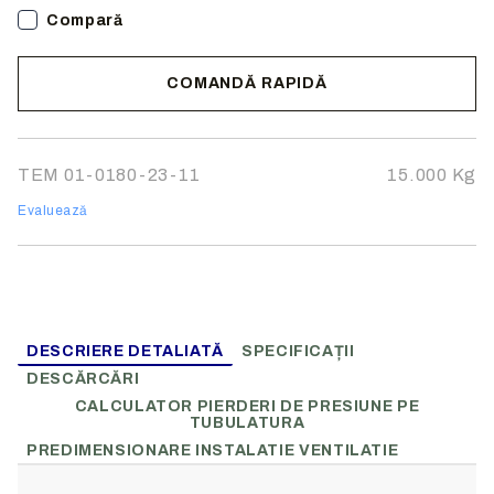
Compară
COMANDĂ RAPIDĂ
Noi vă vom contacta pentru finalizarea comenzii.
TEM 01-0180-23-11
15.000
Kg
Evaluează
DESCRIERE DETALIATĂ
SPECIFICAȚII
DESCĂRCĂRI
CALCULATOR PIERDERI DE PRESIUNE PE
TUBULATURA
PREDIMENSIONARE INSTALATIE VENTILATIE