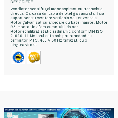
DESCRIERE:
Ventilator centrifugal monoaspirant cu transmisie
directa
. Carcasa
din tabla de otel galvanizata
, fara
suport
pentru montare verticala
sau orizontala
.
Rotor galvanizat cu aripioare
curbate i
nainte . Motor
B5, montat i
n afara curentului
de aer.
Rotor
echilibrat
static si
dinamic conform DIN ISO
21940-11.
Motorul este echipat standard cu
termistori PTC. 400 V, 50 Hz trifazat, cu o
singura
viteza
.