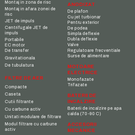
Montaj in zona de risc
ANODIZAT
Montaj in afara zonei de
De plafon
risc
Cu jet turbionar
JET de impuls
Pentru exterior
Centrifugale JET de
De podea
impuls
Simpla deflexie
Dubla deflexie
Portabile
Valve
EC motor
De transfer
Regulatoare frecventiale
Surse de alimentare
Gravitationala
De tubulatura
MOTOARE
ELECTRICE
FILTRE DE AER
Monofazate
Trifazate
Compacte
Caseta
BATERII DE
INCALZIRE
Cutii filtrante
Baterii de incalzire pe apa
Cu carbune activ
calda (70-90 C)
Unitati modulare de filtrare
ACCESORII
Modul filtrare cu carbune
activ
MECANICE