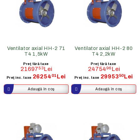
Ventilator axial HH-2 71
Ventilator axial HH-2 80
T4 1,5kW
T4 2,2kW
Preţ fără taxe
Preţ fără taxe
21697
53
Lei
24754
96
Lei
26254
01
Lei
29953
50
Lei
Preţ inc. taxe
Preţ inc. taxe