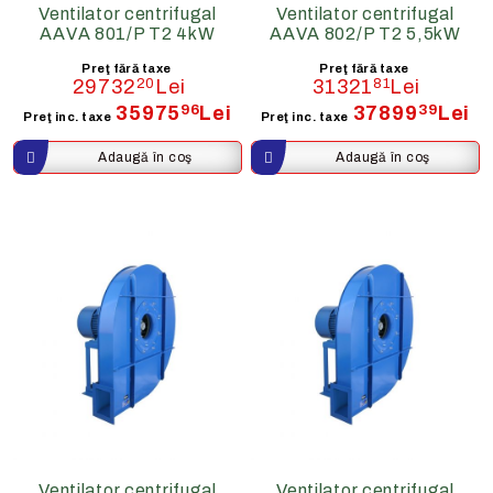
Ventilator centrifugal
Ventilator centrifugal
AAVA 801/P T2 4kW
AAVA 802/P T2 5,5kW
Preţ fără taxe
Preţ fără taxe
29732
20
Lei
31321
81
Lei
35975
96
Lei
37899
39
Lei
Preţ inc. taxe
Preţ inc. taxe
Ventilator centrifugal
Ventilator centrifugal