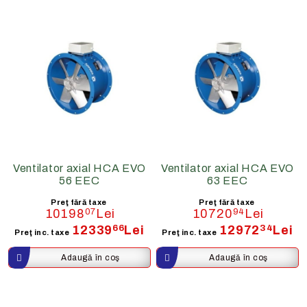
Ventilator axial HCA EVO
Ventilator axial HCA EVO
56 EEC
63 EEC
Preţ fără taxe
Preţ fără taxe
10198
07
Lei
10720
94
Lei
12339
66
Lei
12972
34
Lei
Preţ inc. taxe
Preţ inc. taxe