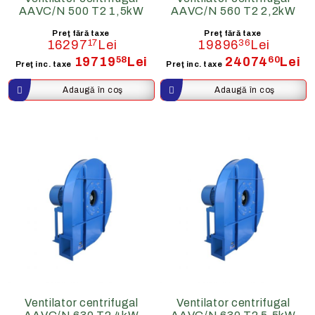
AAVC/N 500 T2 1,5kW
AAVC/N 560 T2 2,2kW
Preţ fără taxe
Preţ fără taxe
16297
17
Lei
19896
36
Lei
19719
58
Lei
24074
60
Lei
Preţ inc. taxe
Preţ inc. taxe
Ventilator centrifugal
Ventilator centrifugal