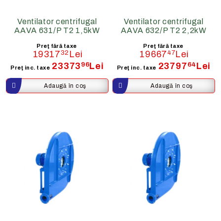
Ventilator centrifugal
Ventilator centrifugal
AAVA 631/P T2 1,5kW
AAVA 632/P T2 2,2kW
Preţ fără taxe
Preţ fără taxe
19317
32
Lei
19667
47
Lei
23373
96
Lei
23797
64
Lei
Preţ inc. taxe
Preţ inc. taxe