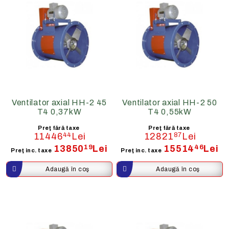
Ventilator axial HH-2 45
Ventilator axial HH-2 50
T4 0,37kW
T4 0,55kW
Preţ fără taxe
Preţ fără taxe
11446
44
Lei
12821
87
Lei
13850
19
Lei
15514
46
Lei
Preţ inc. taxe
Preţ inc. taxe