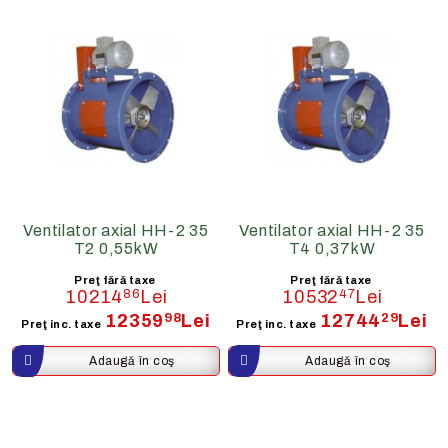
Ventilator axial HH-2 35
Ventilator axial HH-2 35
T2 0,55kW
T4 0,37kW
Preţ fără taxe
Preţ fără taxe
10214
86
Lei
10532
47
Lei
12359
98
Lei
12744
29
Lei
Preţ inc. taxe
Preţ inc. taxe