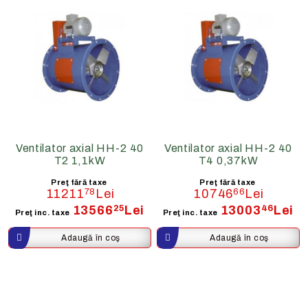
Ventilator axial HH-2 40
Ventilator axial HH-2 40
T2 1,1kW
T4 0,37kW
Preţ fără taxe
Preţ fără taxe
11211
78
Lei
10746
66
Lei
13566
25
Lei
13003
46
Lei
Preţ inc. taxe
Preţ inc. taxe