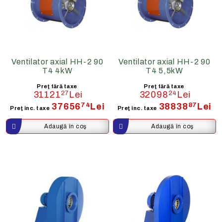
Ventilator axial HH-2 90
Ventilator axial HH-2 90
T4 4kW
T4 5,5kW
Preţ fără taxe
Preţ fără taxe
31121
27
Lei
32098
24
Lei
37656
74
Lei
38838
87
Lei
Preţ inc. taxe
Preţ inc. taxe