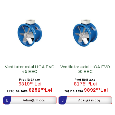
Ventilator axial HCA EVO
Ventilator axial HCA EVO
45 EEC
50 EEC
Preţ fără taxe
Preţ fără taxe
6819
88
Lei
8175
88
Lei
8252
05
Lei
9892
81
Lei
Preţ inc. taxe
Preţ inc. taxe