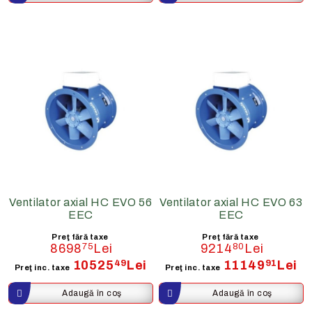
Ventilator axial HC EVO 56
Ventilator axial HC EVO 63
EEC
EEC
Preţ fără taxe
Preţ fără taxe
8698
75
Lei
9214
80
Lei
10525
49
Lei
11149
91
Lei
Preţ inc. taxe
Preţ inc. taxe