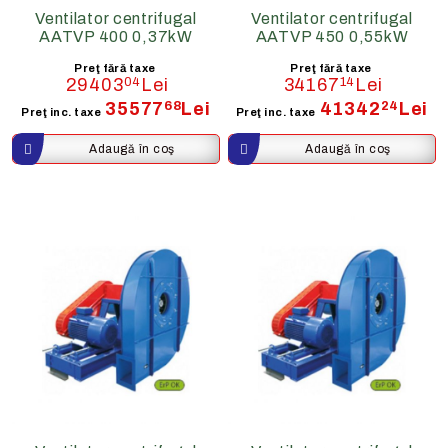
Ventilator centrifugal
Ventilator centrifugal
AATVP 400 0,37kW
AATVP 450 0,55kW
Preţ fără taxe
Preţ fără taxe
29403
04
Lei
34167
14
Lei
35577
68
Lei
41342
24
Lei
Preţ inc. taxe
Preţ inc. taxe