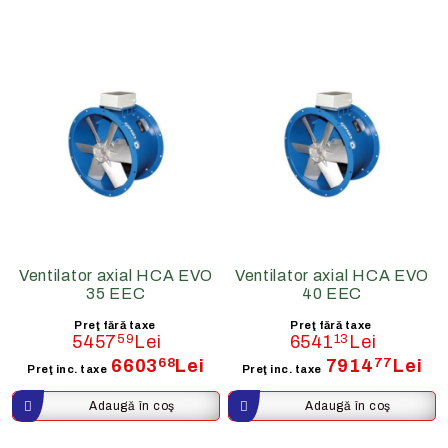
Ventilator axial HCA EVO
Ventilator axial HCA EVO
35 EEC
40 EEC
Preţ fără taxe
Preţ fără taxe
5457
59
Lei
6541
13
Lei
6603
68
Lei
7914
77
Lei
Preţ inc. taxe
Preţ inc. taxe