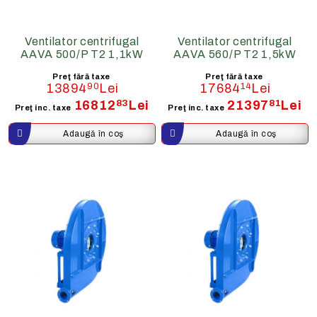
Ventilator centrifugal
Ventilator centrifugal
AAVA 500/P T2 1,1kW
AAVA 560/P T2 1,5kW
Preţ fără taxe
Preţ fără taxe
13894
90
Lei
17684
14
Lei
16812
83
Lei
21397
81
Lei
Preţ inc. taxe
Preţ inc. taxe