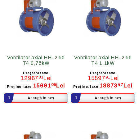
Ventilator axial HH-2 50
Ventilator axial HH-2 56
T4 0,75kW
T4 1,1kW
Preţ fără taxe
Preţ fără taxe
12967
81
Lei
15597
91
Lei
15691
05
Lei
18873
47
Lei
Preţ inc. taxe
Preţ inc. taxe