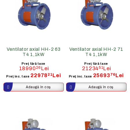
Ventilator axial HH-2 63
Ventilator axial HH-2 71
T4 1,1kW
T4 1,1kW
Preţ fără taxe
Preţ fără taxe
18990
26
Lei
21234
51
Lei
22978
21
Lei
25693
76
Lei
Preţ inc. taxe
Preţ inc. taxe