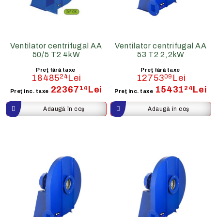
Ventilator centrifugal AA
Ventilator centrifugal AA
50/5 T2 4kW
53 T2 2,2kW
Preţ fără taxe
Preţ fără taxe
18485
24
Lei
12753
09
Lei
22367
14
Lei
15431
24
Lei
Preţ inc. taxe
Preţ inc. taxe