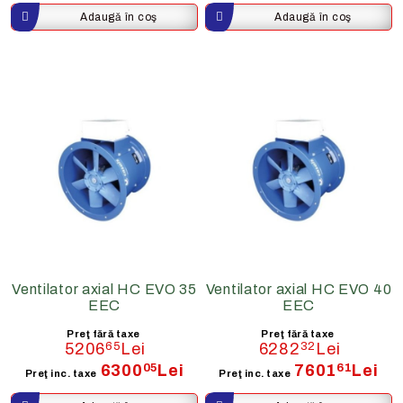
Ventilator axial HC EVO 35
Ventilator axial HC EVO 40
EEC
EEC
Preţ fără taxe
Preţ fără taxe
5206
65
Lei
6282
32
Lei
6300
05
Lei
7601
61
Lei
Preţ inc. taxe
Preţ inc. taxe