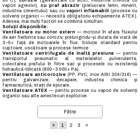
90°C),
coroziv
(galvanizare cu acizi, industria chimică cu
vapori agresivi),
cu praf abraziv
(prelucrare lemn, minerit,
industria cimentului) sau cu
vapori inflamabili
(procese cu
solvenți organici — necesită obligatoriu echipamente ATEX).
Adesea, mai mulți factori se combină simultan.
Soluții disponibile:
Ventilatoare cu motor extern
— motorul în afara fluxului
de aer fierbinte sau coroziv, prelungindu-și durata de viată de
3–5× față de motoarele în flux. Soluție standard pentru
cuptoare, uscătoare și procese termice.
Ventilatoare centrifugale de înaltă presiune
— pentru
transportul pneumatic al materialelor pulverulente,
colectarea prafului în filtre sac și procesele cu rezistență
hidraulică ridicată (800–3.000+ Pa).
Ventilatoare anticorozive
(PP, PVC, inox AISI 304/316) —
pentru galvanizare, decapare, industria chimică și
farmaceutică, stații de epurare.
Ventilatoare ATEX
— pentru procese cu vapori de solvenți
organici sau alte amestecuri explozive.
Filtre
«
1
2
3
»