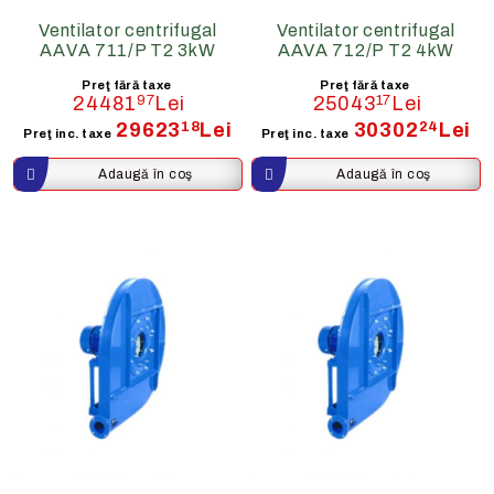
Ventilator centrifugal
Ventilator centrifugal
AAVA 711/P T2 3kW
AAVA 712/P T2 4kW
Preţ fără taxe
Preţ fără taxe
24481
97
Lei
25043
17
Lei
29623
18
Lei
30302
24
Lei
Preţ inc. taxe
Preţ inc. taxe