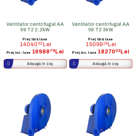
Ventilator centrifugal AA
Ventilator centrifugal AA
59 T2 2,2kW
59 T2 3kW
Preţ fără taxe
Preţ fără taxe
14040
32
Lei
15099
19
Lei
16988
79
Lei
18270
02
Lei
Preţ inc. taxe
Preţ inc. taxe