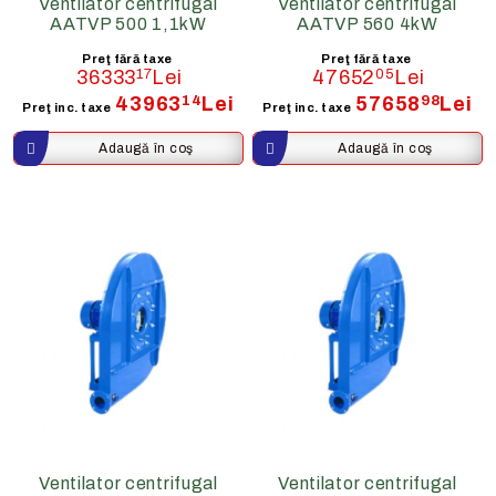
Ventilator centrifugal
Ventilator centrifugal
AATVP 500 1,1kW
AATVP 560 4kW
Preţ fără taxe
Preţ fără taxe
36333
17
Lei
47652
05
Lei
43963
14
Lei
57658
98
Lei
Preţ inc. taxe
Preţ inc. taxe
Ventilator centrifugal
Ventilator centrifugal