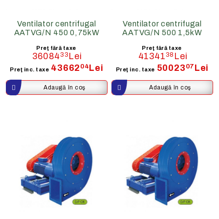
Ventilator centrifugal
Ventilator centrifugal
AATVG/N 450 0,75kW
AATVG/N 500 1,5kW
Preţ fără taxe
Preţ fără taxe
36084
33
Lei
41341
38
Lei
43662
04
Lei
50023
07
Lei
Preţ inc. taxe
Preţ inc. taxe