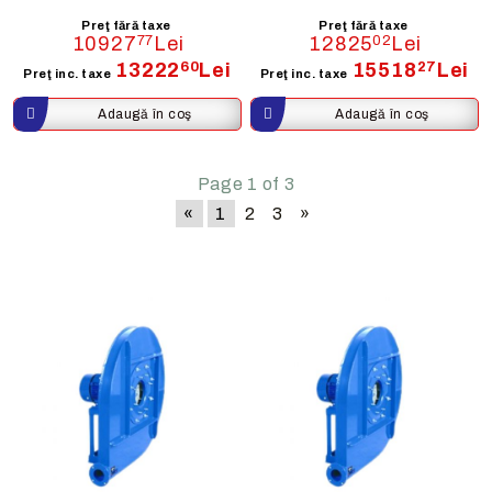
Preţ fără taxe
Preţ fără taxe
10927
77
Lei
12825
02
Lei
13222
60
Lei
15518
27
Lei
Preţ inc. taxe
Preţ inc. taxe
Page 1 of 3
«
1
2
3
»