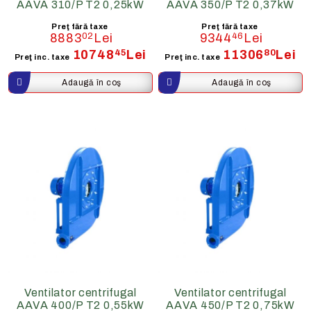
AAVA 310/P T2 0,25kW
AAVA 350/P T2 0,37kW
Preţ fără taxe
Preţ fără taxe
8883
02
Lei
9344
46
Lei
10748
45
Lei
11306
80
Lei
Preţ inc. taxe
Preţ inc. taxe
Ventilator centrifugal
Ventilator centrifugal
AAVA 400/P T2 0,55kW
AAVA 450/P T2 0,75kW