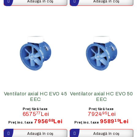
Ventilator axial HC EVO 45
Ventilator axial HC EVO 50
EEC
EEC
Preţ fără taxe
Preţ fără taxe
6575
77
Lei
7924
95
Lei
7956
68
Lei
9589
19
Lei
Preţ inc. taxe
Preţ inc. taxe