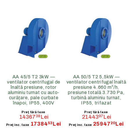
AA 45/5 T2 3kW —
AA 50/5 T2 5,5kW —
ventilator centrifugal de
ventilator centrifugal înaltă
înaltă presiune, rotor
presiune 4.660 m³/h,
aluminiu turnat cu auto-
presiune totală 3.730 Pa,
curățare, pale curbate
turbină aluminiu turnat,
înapoi, IP55, 400V
IP55, trifazat
Preţ fără taxe
Preţ fără taxe
14367
38
Lei
21443
97
Lei
17384
53
Lei
25947
20
Lei
Preţ inc. taxe
Preţ inc. taxe