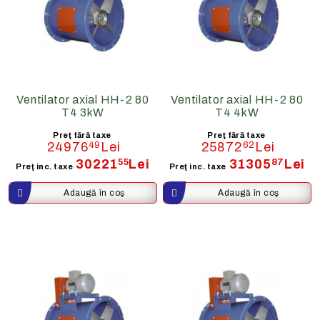
Ventilator axial HH-2 80
Ventilator axial HH-2 80
T4 3kW
T4 4kW
Preţ fără taxe
Preţ fără taxe
24976
49
Lei
25872
62
Lei
30221
55
Lei
31305
87
Lei
Preţ inc. taxe
Preţ inc. taxe