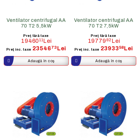
Ventilator centrifugal AA
Ventilator centrifugal AA
70 T2 5,5kW
70 T2 7,5kW
Preţ fără taxe
Preţ fără taxe
19460
11
Lei
19779
82
Lei
23546
73
Lei
23933
58
Lei
Preţ inc. taxe
Preţ inc. taxe