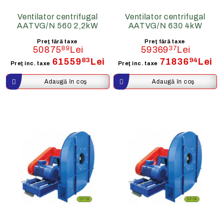
Ventilator centrifugal
Ventilator centrifugal
AATVG/N 560 2,2kW
AATVG/N 630 4kW
Preţ fără taxe
Preţ fără taxe
50875
89
Lei
59369
37
Lei
61559
83
Lei
71836
94
Lei
Preţ inc. taxe
Preţ inc. taxe