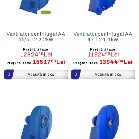
Ventilator centrifugal AA
Ventilator centrifugal AA
45/5 T2 2,2kW
47 T2 1,1kW
Preţ fără taxe
Preţ fără taxe
12824
49
Lei
11524
66
Lei
15517
63
Lei
13944
84
Lei
Preţ inc. taxe
Preţ inc. taxe