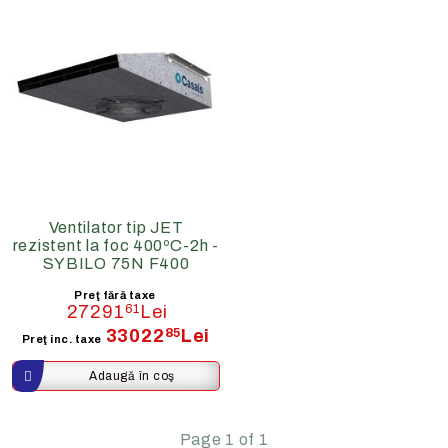
Ventilator tip JET
rezistent la foc 400ºC-2h -
SYBILO 75N F400
Preţ fără taxe
27291
61
Lei
33022
85
Lei
Preţ inc. taxe
Page 1 of 1