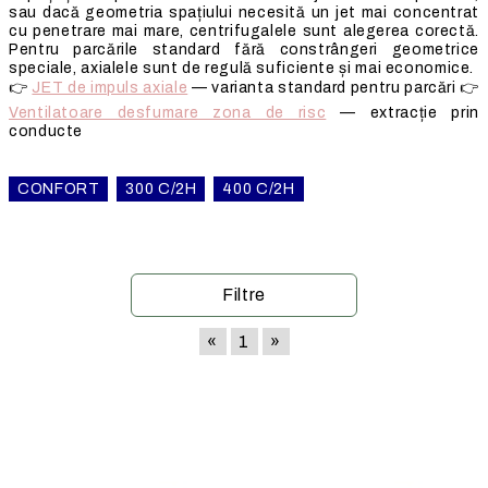
sau dacă geometria spațiului necesită un jet mai concentrat
cu penetrare mai mare, centrifugalele sunt alegerea corectă.
Pentru parcările standard fără constrângeri geometrice
speciale, axialele sunt de regulă suficiente și mai economice.
👉
JET de impuls axiale
— varianta standard pentru parcări 👉
Ventilatoare desfumare zona de risc
— extracție prin
conducte
CONFORT
300 C/2H
400 C/2H
Filtre
«
1
»