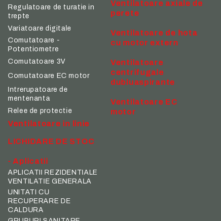
Ventilatoare axiale de
Regulatoare de turatie in
perete
trepte
Variatoare digitale
Ventilatoare de hota
Comutatoare -
cu motor extern
Potentiometre
Comutatoare 3V
Ventilatoare
centrifugale
Comutatoare EC motor
dubluaspirante
Intrerupatoare de
mentenanta
Ventilatoare EC
Relee de protectie
motor
Ventilatoare in linie
LICHIDARE DE STOC
- Aplicatii
APLICATII REZIDENTIALE
VENTILATIE GENERALA
UNITATI CU
RECUPERARE DE
CALDURA
GRUPURI SANITARE