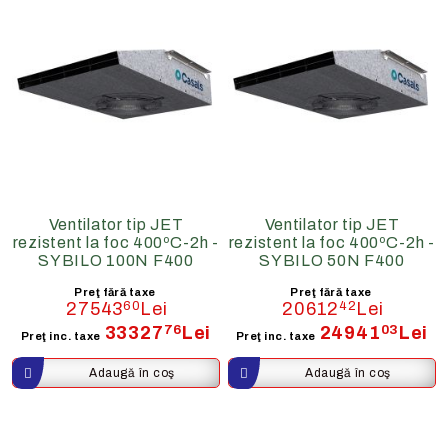
Ventilator tip JET
Ventilator tip JET
rezistent la foc 400ºC-2h -
rezistent la foc 400ºC-2h -
SYBILO 100N F400
SYBILO 50N F400
Preţ fără taxe
Preţ fără taxe
27543
60
Lei
20612
42
Lei
33327
76
Lei
24941
03
Lei
Preţ inc. taxe
Preţ inc. taxe