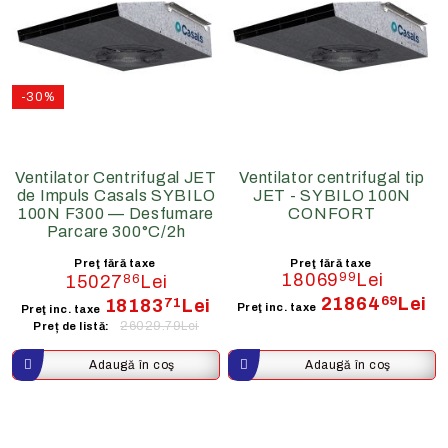
-30%
Ventilator Centrifugal JET
Ventilator centrifugal tip
de Impuls Casals SYBILO
JET - SYBILO 100N
100N F300 — Desfumare
CONFORT
Parcare 300°C/2h
Preţ fără taxe
Preţ fără taxe
18069
99
Lei
15027
86
Lei
21864
69
Lei
18183
71
Lei
Preţ inc. taxe
Preţ inc. taxe
26029.79Lei
Preț de listă: