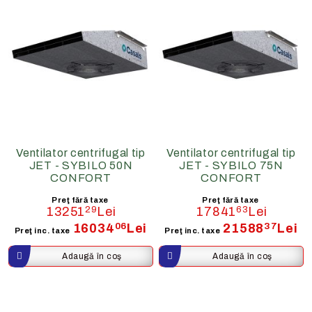
Ventilator centrifugal tip
Ventilator centrifugal tip
JET - SYBILO 50N
JET - SYBILO 75N
CONFORT
CONFORT
Preţ fără taxe
Preţ fără taxe
13251
29
Lei
17841
63
Lei
16034
06
Lei
21588
37
Lei
Preţ inc. taxe
Preţ inc. taxe