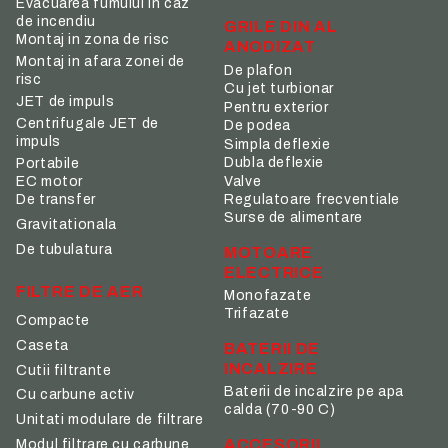
Evacuarea fumului in caz
de incendiu
GRILE DIN AL
Montaj in zona de risc
ANODIZAT
Montaj in afara zonei de
De plafon
risc
Cu jet turbionar
JET de impuls
Pentru exterior
Centrifugale JET de
De podea
impuls
Simpla deflexie
Dubla deflexie
Portabile
Valve
EC motor
De transfer
Regulatoare frecventiale
Surse de alimentare
Gravitationala
De tubulatura
MOTOARE
ELECTRICE
FILTRE DE AER
Monofazate
Trifazate
Compacte
Caseta
BATERII DE
INCALZIRE
Cutii filtrante
Baterii de incalzire pe apa
Cu carbune activ
calda (70-90 C)
Unitati modulare de filtrare
ACCESORII
Modul filtrare cu carbune