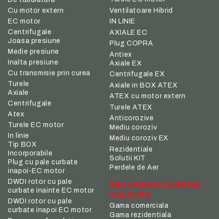
Ventilatoare Hibrid
Cu motor extern
IN LINIE
EC motor
Centrifugale
AXIALE EC
Joasa presiune
Plug COPRA
Medie presiune
Antiex
Inalta presiune
Axiale EX
Cu transmisie prin curea
Centrifugale EX
Turele
Axiale in BOX ATEX
Axiale
ATEX cu motor extern
Centrifugale
Turele ATEX
Atex
Anticorozive
Turele EC motor
Mediu coroziv
In linie
Mediu coroziv EX
Tip BOX
Rezidentiale
Incorporabile
Solutii KIT
Plug cu pale curbate
Perdele de Aer
inapoi-EC motor
DWDI rotor cu pale
RECUPERATOARE DE
curbate inainte EC motor
CALDURA
DWDI rotor cu pale
Gama comerciala
curbate inapoi EC motor
Gama rezidentiala