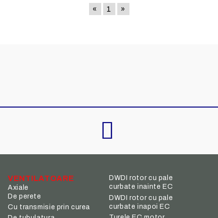
«
1
»
VENTILATOARE
DWDI rotor cu pale
curbate inainte EC
Axiale
De perete
DWDI rotor cu pale
curbate inapoi EC
Cu transmisie prin curea
Turele EC motor
De tubulatura