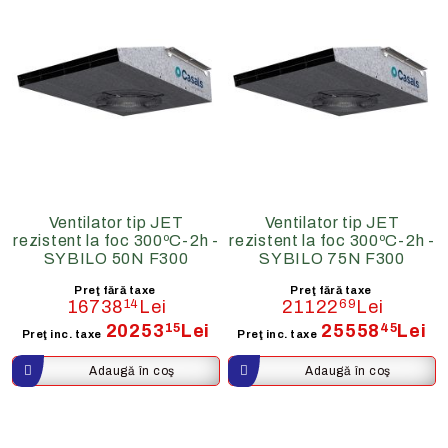
Ventilator tip JET
Ventilator tip JET
rezistent la foc 300ºC-2h -
rezistent la foc 300ºC-2h -
SYBILO 50N F300
SYBILO 75N F300
Preţ fără taxe
Preţ fără taxe
16738
14
Lei
21122
69
Lei
20253
15
Lei
25558
45
Lei
Preţ inc. taxe
Preţ inc. taxe