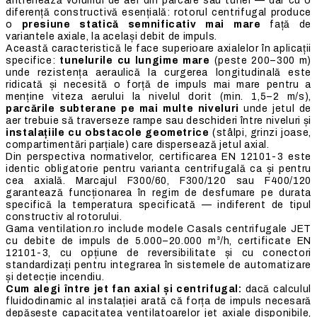
antrenează volumul de aer din parcare sau tunel — dar cu o
diferență constructivă esențială: rotorul centrifugal produce
o
presiune statică semnificativ mai mare
față de
variantele axiale, la același debit de impuls.
Această caracteristică le face superioare axialelor în aplicații
specifice:
tunelurile cu lungime mare
(peste 200–300 m)
unde rezistența aeraulică la curgerea longitudinală este
ridicată și necesită o forță de impuls mai mare pentru a
menține viteza aerului la nivelul dorit (min. 1,5–2 m/s),
parcările subterane pe mai multe niveluri
unde jetul de
aer trebuie să traverseze rampe sau deschideri între niveluri și
instalațiile cu obstacole geometrice
(stâlpi, grinzi joase,
compartimentări parțiale) care dispersează jetul axial.
Din perspectiva normativelor, certificarea EN 12101-3 este
identic obligatorie pentru varianta centrifugală ca și pentru
cea axială. Marcajul F300/60, F300/120 sau F400/120
garantează funcționarea în regim de desfumare pe durata
specifică la temperatura specificată — indiferent de tipul
constructiv al rotorului.
Gama ventilation.ro include modele Casals centrifugale JET
cu debite de impuls de 5.000–20.000 m³/h, certificate EN
12101-3, cu opțiune de reversibilitate și cu conectori
standardizați pentru integrarea în sistemele de automatizare
și detecție incendiu.
Cum alegi între jet fan axial și centrifugal:
dacă calculul
fluidodinamic al instalației arată că forța de impuls necesară
depășește capacitatea ventilatoarelor jet axiale disponibile,