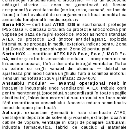
construcția fundamentală a produsului — nu un accesoriu
adăugat ulterior — ceea ce garantează că fiecare
componentă a ventilatorului (motor, rotor, carcasă, sistem de
fixare) a fost evaluată de un organism notificat acreditat ca
ansamblu funcțional în mediu exploziv.
Seria HBX
— certificat
ATEX II2G
în scurtcircuit, protecție
IP55 clasa F. Carcasă circulară cu protecție anticorozivă prin
vopsea pe bază de rășini epoxidice. Motor asincron standard
ATEX cu protecție Exd (motor antideflagrant, explozia
internă nu se propagă în mediul exterior). Indicat pentru Zona
1 și Zona 2 pentru gaze și vapori, Zona 22 pentru praf.
Seria HCX
— certificat
ATEX II2G Ex-d, Ex-e / II3GD Ex-
nA
, motor și rotor în ansamblu modular — componentele se
înlocuiesc separat, fără a demonta întregul ventilator. Rotor
cu palete cu unghi variabil din aluminiu — debitul se
ajustează prin modificarea unghiului fără a schimba motorul.
Tensiuni monofazat 230V și trifazat 230/400V.
Ansamblu modular — avantaj operațional real:
în
instalațiile industriale unde ventilatorul ATEX trebuie oprit
pentru mentenanță (procedură standardizată în toate spațiile
clasificate), înlocuirea motorului sau rotorului se face rapid
fără recertificarea ansamblului. Aceasta reduce semnificativ
timpul de oprire planificată.
Aplicații:
exhaustare generală în hale clasificate ATEX,
ventilație în depozite de solvenți și vopsele, extracție locală în
cabine de vopsire, ventilație în stații de pompare carburanți,
industria farmaceutică, fabrici de cauciuc și materiale