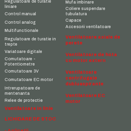
Regulatoare de turatie
Mufa imbinare
liniare
Coliere suspendare
tubulatura
Control manual
Capace
Control analog
Accesorii ventilatoare
Multifunctionale
Ventilatoare axiale de
Regulatoare de turatie in
perete
trepte
Variatoare digitale
Ventilatoare de hota
Comutatoare -
cu motor extern
Potentiometre
Comutatoare 3V
Ventilatoare
centrifugale
Comutatoare EC motor
dubluaspirante
Intrerupatoare de
mentenanta
Ventilatoare EC
Relee de protectie
motor
Ventilatoare in linie
LICHIDARE DE STOC
- Aplicatii