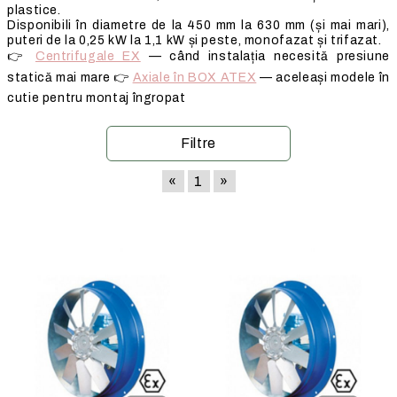
plastice.
Disponibili în diametre de la 450 mm la 630 mm (și mai mari),
puteri de la 0,25 kW la 1,1 kW și peste, monofazat și trifazat.
👉
Centrifugale EX
— când instalația necesită presiune
statică mai mare 👉
Axiale în BOX ATEX
— aceleași modele în
cutie pentru montaj îngropat
Filtre
«
1
»