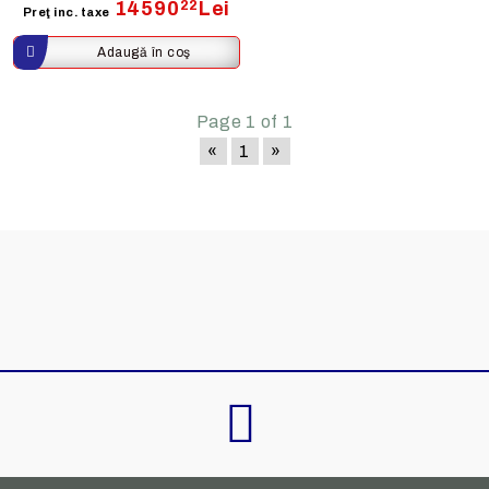
14590
22
Lei
Preţ inc. taxe
Page 1 of 1
«
1
»