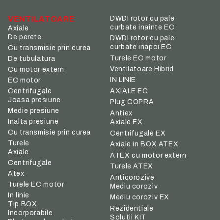
VENTILATOARE
DWDI rotor cu pale
curbate inainte EC
Axiale
De perete
DWDI rotor cu pale
curbate inapoi EC
Cu transmisie prin curea
Turele EC motor
De tubulatura
Ventilatoare Hibrid
Cu motor extern
IN LINIE
EC motor
Centrifugale
AXIALE EC
Joasa presiune
Plug COPRA
Medie presiune
Antiex
Inalta presiune
Axiale EX
Cu transmisie prin curea
Centrifugale EX
Turele
Axiale in BOX ATEX
Axiale
ATEX cu motor extern
Centrifugale
Turele ATEX
Atex
Anticorozive
Turele EC motor
Mediu coroziv
In linie
Mediu coroziv EX
Tip BOX
Rezidentiale
Incorporabile
Solutii KIT