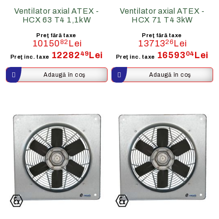
Ventilator axial ATEX -
Ventilator axial ATEX -
HCX 63 T4 1,1kW
HCX 71 T4 3kW
Preţ fără taxe
Preţ fără taxe
10150
82
Lei
13713
26
Lei
12282
49
Lei
16593
04
Lei
Preţ inc. taxe
Preţ inc. taxe