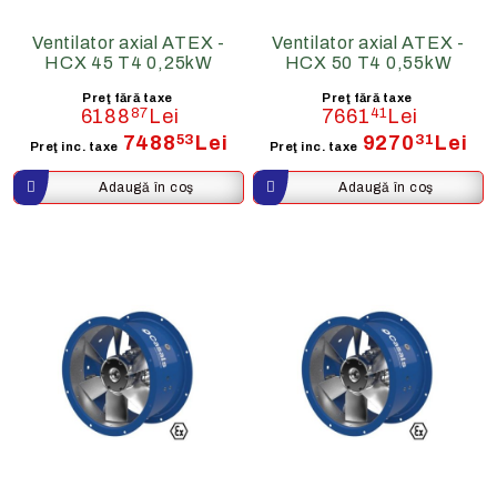
Ventilator axial ATEX -
Ventilator axial ATEX -
HCX 45 T4 0,25kW
HCX 50 T4 0,55kW
Preţ fără taxe
Preţ fără taxe
6188
87
Lei
7661
41
Lei
7488
53
Lei
9270
31
Lei
Preţ inc. taxe
Preţ inc. taxe