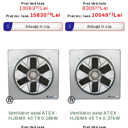
Preţ fără taxe
Preţ fără taxe
13083
30
Lei
8305
55
Lei
15830
79
Lei
10049
72
Lei
Preţ inc. taxe
Preţ inc. taxe
Ventilator axial ATEX -
Ventilator axial ATEX -
HJBMX 40 T6 0,18kW
HJBMX 45 T4 0,37kW
Preţ fără taxe
Preţ fără taxe