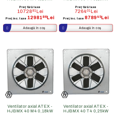
Preţ fără taxe
Preţ fără taxe
10728
81
Lei
7264
01
Lei
12981
86
Lei
8789
45
Lei
Preţ inc. taxe
Preţ inc. taxe
Ventilator axial ATEX -
Ventilator axial ATEX -
HJBMX 40 M4 0,18kW
HJBMX 40 T4 0,25kW