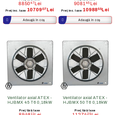
8850
47
Lei
9081
45
Lei
10709
07
Lei
10988
55
Lei
Preţ inc. taxe
Preţ inc. taxe
Ventilator axial ATEX -
Ventilator axial ATEX -
HJBMX 45 T6 0,18kW
HJBMX 50 T6 0,18kW
Preţ fără taxe
Preţ fără taxe
8948
11
Lei
11274
25
Lei