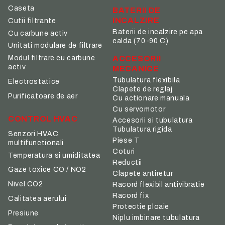
Caseta
BATERII DE
INCALZIRE
Cutii filtrante
Baterii de incalzire pe apa
Cu carbune activ
calda (70-90 C)
Unitati modulare de filtrare
ACCESORII
Modul filtrare cu carbune
activ
MECANICE
Tubulatura flexibila
Electrostatice
Clapete de reglaj
Purificatoare de aer
Cu actionare manuala
Cu servomotor
CONTROL HVAC
Accesorii si tubulatura
Tubulatura rigida
Senzori HVAC
Piese T
multifunctionali
Coturi
Temperatura si umiditatea
Reductii
Gaze toxice CO / NO2
Clapete antiretur
Nivel CO2
Racord flexibil antivibratie
Racord fix
Calitatea aerului
Protectie ploaie
Presiune
Niplu imbinare tubulatura