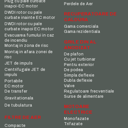
Plug cu pale curbate
Perdele de Aer
inapoi-EC motor
DWDI rotor cu pale
RECUPERATOARE DE
curbate inainte EC motor
CALDURA
DWDI rotor cu pale
Gama comerciala
curbate inapoi EC motor
Gama rezidentiala
Evacuarea fumului in caz
de incendiu
GRILE DIN AL
Montaj in zona de risc
ANODIZAT
Montaj in afara zonei de
De plafon
risc
Cu jet turbionar
JET de impuls
Pentru exterior
Centrifugale JET de
De podea
impuls
Simpla deflexie
Dubla deflexie
Portabile
Valve
EC motor
De transfer
Regulatoare frecventiale
Surse de alimentare
Gravitationala
De tubulatura
MOTOARE
ELECTRICE
FILTRE DE AER
Monofazate
Trifazate
Compacte