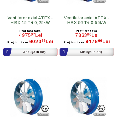
Ventilator axial ATEX -
Ventilator axial ATEX -
HBX 45 T4 0,25kW
HBX 56 T4 0,55kW
Preţ fără taxe
Preţ fără taxe
4975
67
Lei
7833
60
Lei
6020
56
Lei
9478
66
Lei
Preţ inc. taxe
Preţ inc. taxe