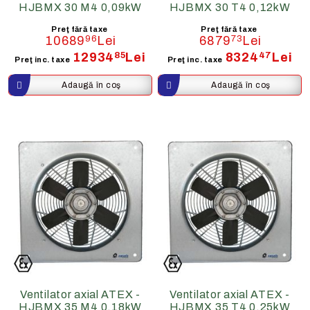
HJBMX 30 M4 0,09kW
HJBMX 30 T4 0,12kW
Preţ fără taxe
Preţ fără taxe
10689
96
Lei
6879
73
Lei
12934
85
Lei
8324
47
Lei
Preţ inc. taxe
Preţ inc. taxe
Ventilator axial ATEX -
Ventilator axial ATEX -
HJBMX 35 M4 0,18kW
HJBMX 35 T4 0,25kW