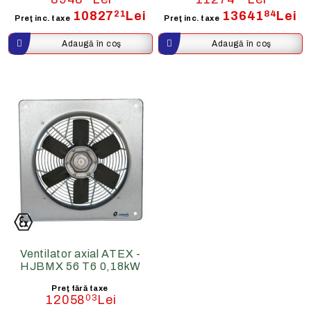
10827
21
Lei
13641
84
Lei
Preţ inc. taxe
Preţ inc. taxe
Ventilator axial ATEX -
HJBMX 56 T6 0,18kW
Preţ fără taxe
12058
03
Lei