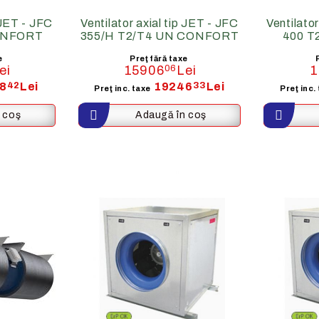
p JET - JFC
Ventilator axial tip JET - JFC
Ventilator
ONFORT
355/H T2/T4 UN CONFORT
400 
e
Preţ fără taxe
ei
15906
06
Lei
1
8
42
Lei
19246
33
Lei
Preţ inc. taxe
Preţ inc.