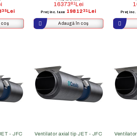
i
16373
81
Lei
1
8
35
Lei
19812
31
Lei
Preţ inc. taxe
Preţ inc.
p JET - JFC
Ventilator axial tip JET - JFC
Ventilator