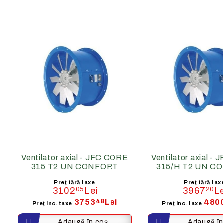
RECUPERATOARE
MOTOARE
Gama comerciala
Monofaz
Gama rezidentiala
Trifazate
Ventilator axial - JFC CORE
Ventilator axial -
315 T2 UN CONFORT
315/H T2 UN C
Preţ fără taxe
Preţ fără tax
3102
05
Lei
3967
20
Le
3753
48
Lei
480
Preţ inc. taxe
Preţ inc. taxe