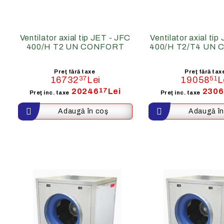
Ventilator axial tip JET - JFC
Ventilator axial ti
400/H T2 UN CONFORT
400/H T2/T4 UN
Preţ fără taxe
Preţ fără tax
16732
37
Lei
19058
51
L
20246
17
Lei
2306
Preţ inc. taxe
Preţ inc. taxe