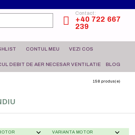
Contact:
+40 722 667
239
SHLIST
CONTUL MEU
VEZI COS
UL DEBIT DE AER NECESAR VENTILATIE
BLOG
158 produs(e)
NDIU
CONTROL HVAC
HO-RE-CA
 ROTOR
VARIANTA MOTOR