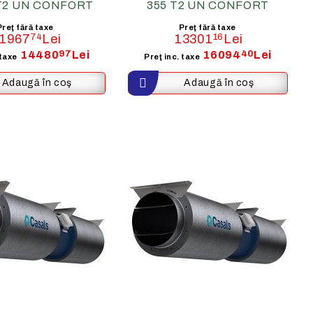
 T2 UN CONFORT
355 T2 UN CONFORT
Preţ fără taxe
Preţ fără taxe
1967
74
Lei
13301
16
Lei
14480
97
Lei
16094
40
Lei
 taxe
Preţ inc. taxe