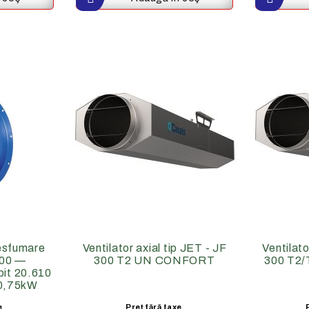
Desfumare
Ventilator axial tip JET - JF
Ventilato
300 —
300 T2 UN CONFORT
300 T2
bit 20.610
0,75kW
e
Preţ fără taxe