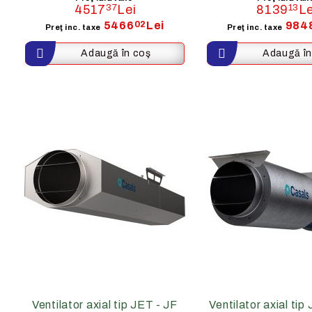
4517
37
Lei
8139
13
Le
5466
02
Lei
984
Preţ inc. taxe
Preţ inc. taxe
Ventilator axial tip JET - JF
Ventilator axial ti