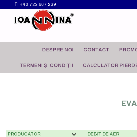
+40 722 667 239
DESPRE NOI
CONTACT
PROMO
TERMENI ŞI CONDIŢII
CALCULATOR PIERDE
EVA
VENTILATOARE
APLICATII COMERCIALE
GRILE A
APLICATI
PRODUCATOR
DEBIT DE AER