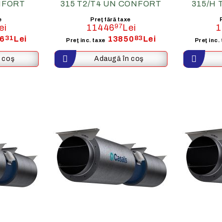
NFORT
315 T2/T4 UN CONFORT
315/H
e
Preţ fără taxe
ei
11446
97
Lei
1
6
31
Lei
13850
83
Lei
Preţ inc. taxe
Preţ inc.