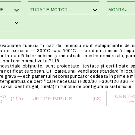
Compacte
VENTILATIE GENERALA
RE
TURATIE MOTOR
MONTAJ
bionar
LTURA
Caseta
UNITATI CU RECUPERAR
2 POLI
4 POLI
CALDURA
terior
RII
Cutii filtrante
6 POLI
GRUPURI SANITARE
RE MECANICE
Cu carbune activ
8 POLI
flexie
 INDUSTRIALE
Unitati modulare de filtrare
 evacuarea fumului în caz de incendiu sunt echipamente de si
raturi extreme — 300°C sau 400°C — pe durata minimă impu
lexie
E INDUSTRIALE
oritatea clădirilor publice și industriale: centre comerciale, par
TOARE
le, conform normativului P118.
ndustriale obișnuite: sunt proiectate, testate și certificate
er
OTENTIAL EXPLOZIV
notificat european. Utilizarea unui ventilator standard în locul
e gravă — echipamentul necorespunzător cedează în primele min
onala
COROZIV
temperatura de certificare necesară (F300/60, F300/120 sau F
tura
TIE LOCALA
(axial, centrifugal, turelă) în funcție de configurația sistemului.
ARA
CENTRI
(115)
JET DE IMPULS
(53)
C
DE