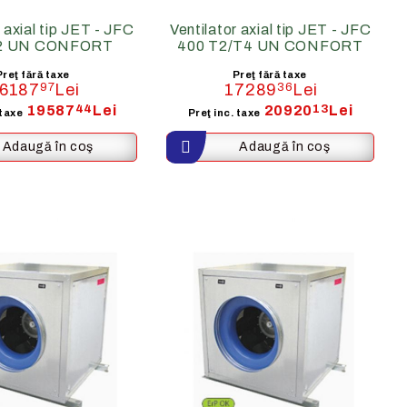
 axial tip JET - JFC
Ventilator axial tip JET - JFC
T2 UN CONFORT
400 T2/T4 UN CONFORT
Preţ fără taxe
Preţ fără taxe
6187
97
Lei
17289
36
Lei
19587
44
Lei
20920
13
Lei
 taxe
Preţ inc. taxe