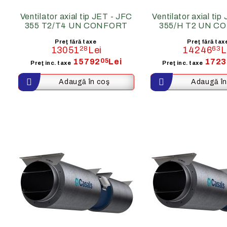
Ventilator axial tip JET - JFC
Ventilator axial ti
355 T2/T4 UN CONFORT
355/H T2 UN C
Preţ fără taxe
Preţ fără tax
13051
28
Lei
14246
63
L
15792
05
Lei
1723
Preţ inc. taxe
Preţ inc. taxe