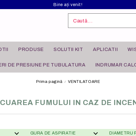
Bine ați venit!
TII
PRODUSE
SOLUTII KIT
APLICATII
WI
RI DE PRESIUNE PE TUBULATURA
INDRUMAR CALC
Prima pagină
VENTILATOARE
CUAREA FUMULUI IN CAZ DE INCE
L ANODIZAT
I INDUSTRIALE
FILTRE DE AER
APLICATII REZIDENTIALE
GURA DE ASPIRATIE
DIAMETRU