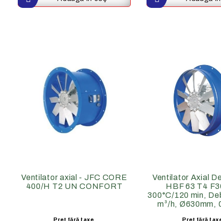
Ventilator axial - JFC CORE
Ventilator Axial 
400/H T2 UN CONFORT
HBF 63 T4 F
300°C/120 min, De
m³/h, Ø630mm, 
Preţ fără taxe
Preţ fără tax