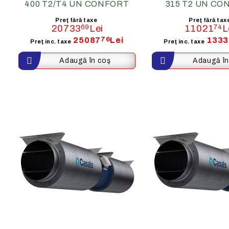
400 T2/T4 UN CONFORT
315 T2 UN CO
Preţ fără taxe
Preţ fără tax
20733
69
Lei
11021
74
L
25087
76
Lei
1333
Preţ inc. taxe
Preţ inc. taxe