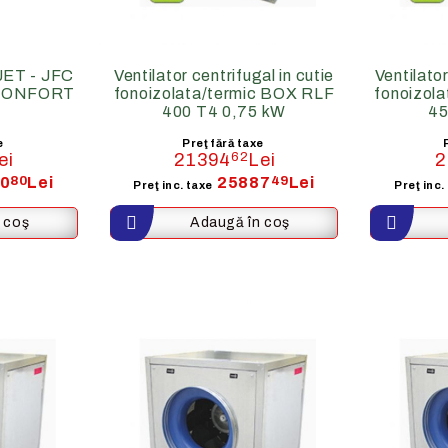
p JET - JFC
Ventilator centrifugal in cutie
Ventilator
 CONFORT
fonoizolata/termic BOX RLF
fonoizol
400 T4 0,75 kW
45
e
Preţ fără taxe
ei
21394
62
Lei
2
0
80
Lei
25887
49
Lei
Preţ inc. taxe
Preţ inc.