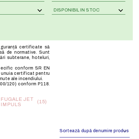
Senzori HVAC multifunctionali
HOTELURI
DISPONIBIL IN STOC
E DE
Regulatoare de turatie liniare
RESTAURANTE
Regulatoare de turatie in trepte
BUCATARII PROFESIONALE
Variatoare digitale
Comutatoare - Potentiometre
guranță certificate să
să de normative. Sunt
Intrerupatoare de mentenanta
cări subterane, hoteluri,
Relee de protectie
 specific conform SR EN
Regulatoare frecventiale
 unuia certificat pentru
ute ale incendiului.
Surse de alimentare
400/120) conform P118.
FUGALE JET
(15)
 IMPULS