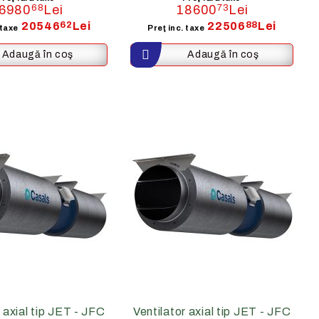
6980
68
Lei
18600
73
Lei
20546
62
Lei
22506
88
Lei
 taxe
Preţ inc. taxe
 axial tip JET - JFC
Ventilator axial tip JET - JFC