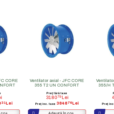
 ELECTRICE
BATERII DE INCALZIRE
ate
Baterii de incalzire pe apa c
90 C)
 JFC CORE
Ventilator axial - JFC CORE
Ventilat
ONFORT
355 T2 UN CONFORT
355/H
e
Preţ fără taxe
i
3180
79
Lei
0
31
Lei
3848
76
Lei
Preţ inc. taxe
Preţ inc