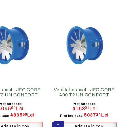
ACCESORII MECANICE
alda (70-
Tubulatura flexibila
Clapete de reglaj
Accesorii si tubulatura
Accesorii ventilatoare
or axial - JFC CORE
Ventilator axial - JFC CORE
 T2 UN CONFORT
400 T2 UN CONFORT
Preţ fără taxe
Preţ fără taxe
4045
94
Lei
4163
01
Lei
4895
59
Lei
5037
24
Lei
. taxe
Preţ inc. taxe