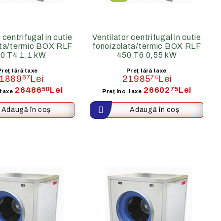
 centrifugal in cutie
Ventilator centrifugal in cutie
ata/termic BOX RLF
fonoizolata/termic BOX RLF
0 T4 1,1 kW
450 T6 0,55 kW
Preţ fără taxe
Preţ fără taxe
1889
67
Lei
21985
74
Lei
26486
50
Lei
26602
75
Lei
 taxe
Preţ inc. taxe