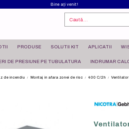
Bine ați venit!
TII
PRODUSE
SOLUTII KIT
APLICATII
WI
RI DE PRESIUNE PE TUBULATURA
INDRUMAR CALC
az de incendiu
Montaj in afara zonei de risc
400 C/2h
Ventilato
L ANODIZAT
I INDUSTRIALE
FILTRE DE AER
APLICATII REZIDENTIALE
Ventilator