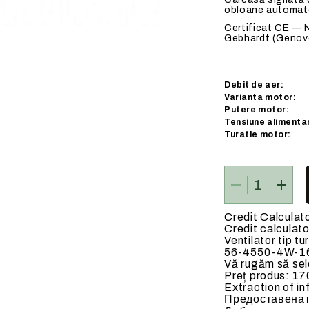
obloane automat
 ELECTRICE
BATERII DE INCALZIRE
Certificat CE — 
Gebhardt (Genove
Debit de aer:
Varianta motor:
Putere motor:
ate
Baterii de incalzire pe apa c
Tensiune alimenta
90 C)
Turatie motor:
Credit Calculat
Credit calculato
Ventilator tip t
56-4550-4W-1
Vă rugăm să sele
Preț produs:
17
Extraction of in
Предоставенат