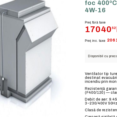
foc 400ºC
Compacte
VENTILATIE GENERALA
4W-16
bionar
LTURA
Caseta
UNITATI CU RECUPERAR
CALDURA
terior
RII
Cutii filtrante
Preţ fără taxe
17040
52
GRUPURI SANITARE
RE MECANICE
Cu carbune activ
flexie
 INDUSTRIALE
Unitati modulare de filtrare
206
Preţ inc. taxe
lexie
E INDUSTRIALE
TOARE
Disponibil cu pre
er
OTENTIAL EXPLOZIV
onala
COROZIV
Ventilator tip t
tura
TIE LOCALA
destinat evacuării
incendiu prin mont
Rezistență garan
(F400/120) — cla
Debit de aer: 9.45
3~230/400V 50Hz
Clasă de rezisten
Carcasă sigilată d