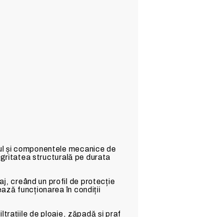
orul și componentele mecanice de
egritatea structurală pe durata
j, creând un profil de protecție
ază funcționarea în condiții
iltrațiile de ploaie, zăpadă și praf