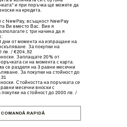
чката" и при поръчка ще можете да
вноски на кредита.
е с NewPay, всъщност NewPay
а Ви вместо Вас. Вие я
азполагате с три начина да я
х:
 дни от момента на изпращане на
оскъпяване. За покупки на
 лв. / €204,52
вноски. Заплащате 20% от
поръчката си на момента с карта.
а се разделя на 3 равни месечни
ъпяване. За покупки на стойност до
.31
носки. Стойността на поръчката се
 равни месечни вноски с
 покупки на стойност до 2000 лв. /
COMANDĂ RAPIDĂ