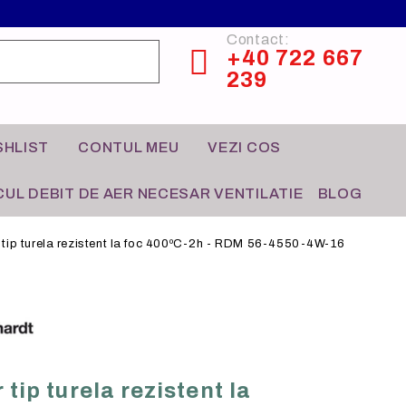
Contact:
+40 722 667
239
SHLIST
CONTUL MEU
VEZI COS
UL DEBIT DE AER NECESAR VENTILATIE
BLOG
r tip turela rezistent la foc 400ºC-2h - RDM 56-4550-4W-16
CONTROL HVAC
HO-RE-CA
 tip turela rezistent la