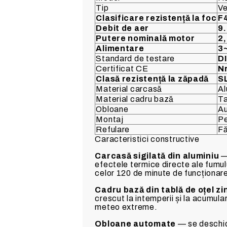
Tip
Ve
Clasificare rezistență la foc
F4
Debit de aer
9
Putere nominală motor
2
Alimentare
3
Standard de testare
D
Certificat CE
N
Clasă rezistență la zăpadă
S
Material carcasă
Al
Material cadru bază
Ta
Obloane
A
Montaj
Pe
Refulare
Fă
Caracteristici constructive
Carcasă sigilată din aluminiu
— 
efectele termice directe ale fumulu
celor 120 de minute de funcționar
Cadru bază din tablă de oțel zi
crescut la intemperii și la acumul
meteo extreme.
Obloane automate
— se deschid l