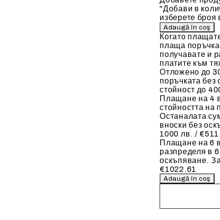
"Добави в коли
изберете броя 
Когато плащат
плаща поръчкат
получавате и р
платите към тя
Отложено до 30
поръчката без 
стойност до 400
Плащане на 4 
стойността на 
Останалата сум
вноски без оск
1000 лв. / €511
Плащане на 6 в
разпределя в 6
оскъпяване. За
€1022.61