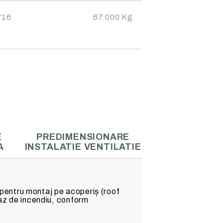
cta pentru
zii.
W16
87.000
Kg
E
PREDIMENSIONARE
A
INSTALATIE VENTILATIE
pentru montaj pe acoperiș (roof
caz de incendiu, conform