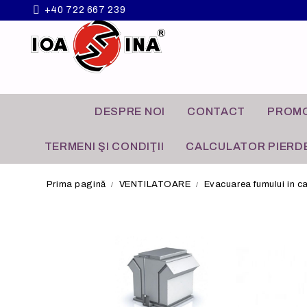
+40 722 667 239
DESPRE NOI
CONTACT
PROMO
TERMENI ŞI CONDIŢII
CALCULATOR PIERDE
Prima pagină
VENTILATOARE
Evacuarea fumului in c
VENTILATOARE
APLICATII COMERCIALE
GRILE A
APLICATI