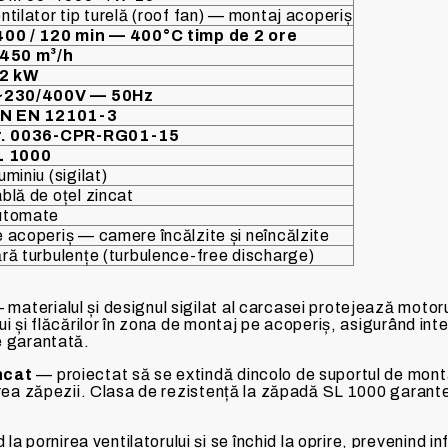
ntilator tip turelă (roof fan) — montaj acoperiș
00 / 120 min — 400°C timp de 2 ore
.450 m³/h
,2 kW
~230/400V — 50Hz
IN EN 12101-3
r. 0036-CPR-RG01-15
L 1000
uminiu (sigilat)
blă de oțel zincat
utomate
 acoperiș — camere încălzite și neîncălzite
ră turbulențe (turbulence-free discharge)
materialul și designul sigilat al carcasei protejează mot
i și flăcărilor în zona de montaj pe acoperiș, asigurând int
e garantată.
ncat
— proiectat să se extindă dincolo de suportul de monta
area zăpezii. Clasa de rezistență la zăpadă SL 1000 garante
a pornirea ventilatorului și se închid la oprire, prevenind inf