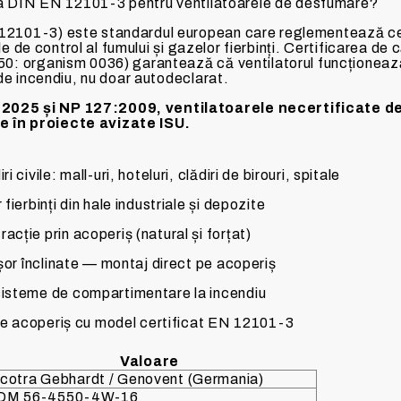
rea DIN EN 12101-3 pentru ventilatoarele de desfumare?
2101-3) este standardul european care reglementează cer
le de control al fumului și gazelor fierbinți. Certificarea de
: organism 0036) garantează că ventilatorul funcționează
de incendiu, nu doar autodeclarat.
025 și NP 127:2009, ventilatoarele necertificate de
 în proiecte avizate ISU.
civile: mall-uri, hoteluri, clădiri de birouri, spitale
fierbinți din hale industriale și depozite
cție prin acoperiș (natural și forțat)
ușor înclinate — montaj direct pe acoperiș
sisteme de compartimentare la incendiu
 pe acoperiș cu model certificat EN 12101-3
Valoare
cotra Gebhardt / Genovent (Germania)
DM 56-4550-4W-16