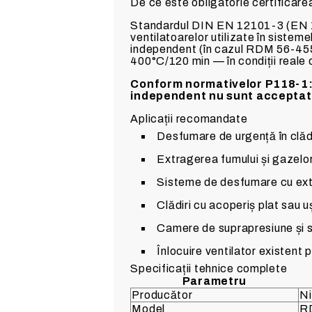
De ce este obligatorie certifica
Standardul DIN EN 12101-3 (EN 1
ventilatoarelor utilizate în sisteme
independent (în cazul RDM 56-4550
400°C/120 min — în condiții reale 
Conform normativelor P118-1:2
independent nu sunt acceptate
Aplicații recomandate
Desfumare de urgență în clădiri 
Extragerea fumului și gazelor 
Sisteme de desfumare cu extra
Clădiri cu acoperiș plat sau 
Camere de suprapresiune și 
Înlocuire ventilator existent
Specificații tehnice complete
Parametru
Producător
Ni
Model
R