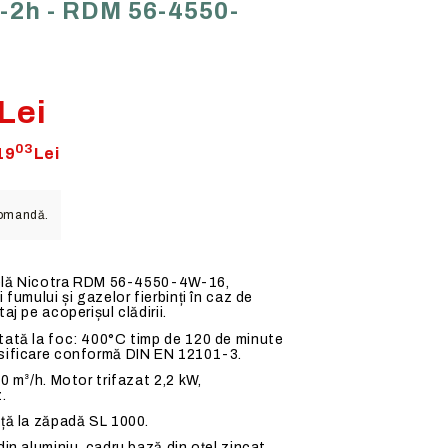
-2h - RDM 56-4550-
Senzori HVAC multifunctionali
HOTELURI
E DE
Regulatoare de turatie liniare
RESTAURANTE
Regulatoare de turatie in trepte
BUCATARII PROFESIONALE
Lei
Variatoare digitale
Comutatoare - Potentiometre
03
19
Lei
Intrerupatoare de mentenanta
Relee de protectie
comandă.
Regulatoare frecventiale
Surse de alimentare
urelă Nicotra RDM 56-4550-4W-16,
 fumului și gazelor fierbinți în caz de
aj pe acoperișul clădirii.
tată la foc: 400°C timp de 120 de minute
sificare conformă DIN EN 12101-3.
0 m³/h. Motor trifazat 2,2 kW,
.
ță la zăpadă SL 1000.
in aluminiu, cadru bază din oțel zincat,