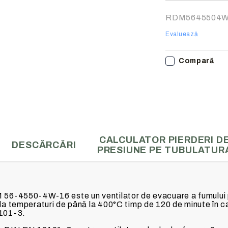
Noi vă vom conta
finalizarea comen
RDM5645504
Evaluează
Compară
CALCULATOR PIERDERI D
DESCĂRCĂRI
PRESIUNE PE TUBULATUR
DM 56-4550-4W-16 este un ventilator de evacuare a fumului 
e la temperaturi de până la 400°C timp de 120 de minute în 
101-3.