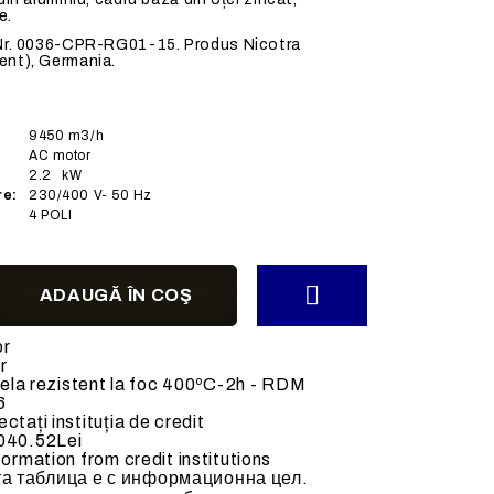
e.
ACCESORII MECANICE
Nr. 0036-CPR-RG01-15. Produs Nicotra
nt), Germania.
9450
m3/h
AC
motor
2.2
kW
alda (70-
Tubulatura flexibila
re:
230/400
V- 50 Hz
Clapete de reglaj
4 POLI
Accesorii si tubulatura
Accesorii ventilatoare
or
r
urela rezistent la foc 400ºC-2h - RDM
6
ctați instituția de credit
040.52Lei
formation from credit institutions
а таблица е с информационна цел.