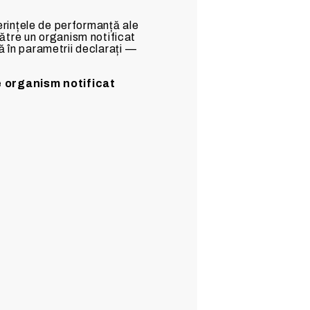
ințele de performanță ale
 către un organism notificat
 în parametrii declarați —
 organism notificat