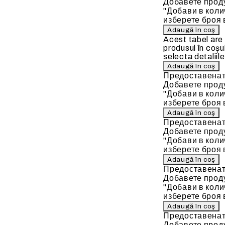
Добавете проду
"Добави в коли
изберете броя 
Acest tabel are
produsul în coșu
selecta detaliile
Предоставенат
Добавете проду
"Добави в коли
изберете броя 
Предоставенат
Добавете проду
"Добави в коли
изберете броя 
Предоставенат
Добавете проду
"Добави в коли
изберете броя 
Предоставенат
Добавете проду