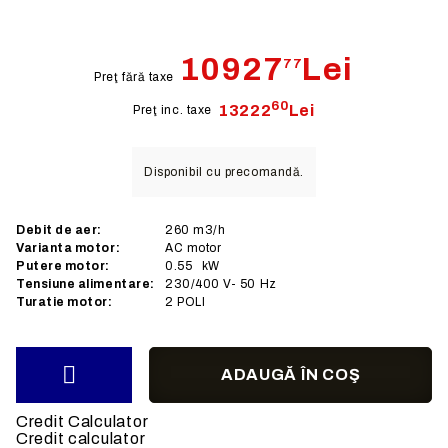
10927
Lei
77
Preţ fără taxe
60
13222
Lei
Preţ inc. taxe
Disponibil cu precomandă.
Debit de aer:
260
m3/h
Varianta motor:
AC
motor
Putere motor:
0.55
kW
Tensiune alimentare:
230/400
V- 50 Hz
Turatie motor:
2 POLI
Credit Calculator
Credit calculator