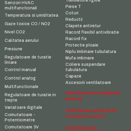
Tubulatura rigida
Senzori HVAC
Piese T
multifunctionali
Coturi
Temperatura si umiditatea
Reductii
Gaze toxice CO / NO2
Clapete antiretur
Nivel CO2
Racord flexibil antivibratie
Racord fix
Calitatea aerului
Protectie ploaie
Presiune
Niplu imbinare tubulatura
Regulatoare de turatie
Mufa imbinare
liniare
Coliere suspendare
tubulatura
Control manual
Capace
Control analog
Accesorii ventilatoare
Multifunctionale
Ventilatoare axiale de
Regulatoare de turatie in
perete
trepte
Variatoare digitale
Ventilatoare de hota
Comutatoare -
cu motor extern
Potentiometre
Comutatoare 3V
Ventilatoare