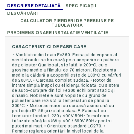
DESCRIERE DETALIATĂ
SPECIFICAȚII
DESCĂRCĂRI
CALCULATOR PIERDERI DE PRESIUNE PE
TUBULATURA
PREDIMENSIONARE INSTALATIE VENTILATIE
CARACTERISTICI DE FABRICARE:
• Ventilator din foaie Fe360. Finisajul de vopsea al
ventilatorului se bazează pe o acoperire cu pulbere
de poliester Qualicoat, stofată la 200ºC, cu o
grosime medie a filmului de 70 microni. Rezistența
medie la căldură a acoperirii este de 180ºC cu vârfuri
de 200ºC. • Carcasă complet sudată. • Rotor de
intrare simplă înapoi cu eficiență ridicată, cu sistem
de auto-curățare din foi Fe360 echilibrat static și
dinamic. Robinetele sunt vopsite cu grund de
poliester care rezistă la temperaturi de până la
300ºC. • Motor asincron cu carcasă asincronă cu
protecție IP-55 și izolație clasa F. Fabricat cu
tensiuni standard: 230 / 400V 50Hz în motoare
trifazate până la 4kW și 400 / 690V 50Hz pentru
puteri mai mari. • Orientare standard LG270. •
Permite reglarea orientării la nivel local de la