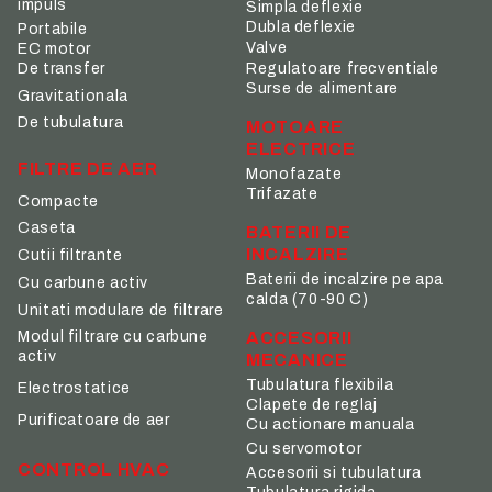
impuls
Simpla deflexie
Dubla deflexie
Portabile
Valve
EC motor
De transfer
Regulatoare frecventiale
Surse de alimentare
Gravitationala
De tubulatura
MOTOARE
ELECTRICE
FILTRE DE AER
Monofazate
Trifazate
Compacte
Caseta
BATERII DE
INCALZIRE
Cutii filtrante
Baterii de incalzire pe apa
Cu carbune activ
calda (70-90 C)
Unitati modulare de filtrare
ACCESORII
Modul filtrare cu carbune
activ
MECANICE
Tubulatura flexibila
Electrostatice
Clapete de reglaj
Purificatoare de aer
Cu actionare manuala
Cu servomotor
CONTROL HVAC
Accesorii si tubulatura