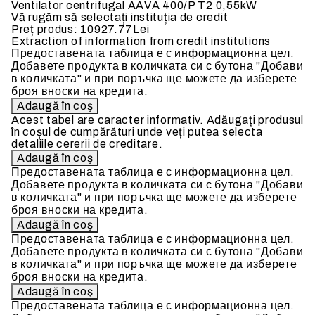
Ventilator centrifugal AAVA 400/P T2 0,55kW
Vă rugăm să selectați instituția de credit
Preț produs:
10927.77Lei
Extraction of information from credit institutions
Предоставената таблица е с информационна цел.
Добавете продукта в количката си с бутона "Добави
в количката" и при поръчка ще можете да изберете
броя вноски на кредита.
Acest tabel are caracter informativ. Adăugați produsul
în coșul de cumpărături unde veți putea selecta
detaliile cererii de creditare.
Предоставената таблица е с информационна цел.
Добавете продукта в количката си с бутона "Добави
в количката" и при поръчка ще можете да изберете
броя вноски на кредита.
Предоставената таблица е с информационна цел.
Добавете продукта в количката си с бутона "Добави
в количката" и при поръчка ще можете да изберете
броя вноски на кредита.
Предоставената таблица е с информационна цел.