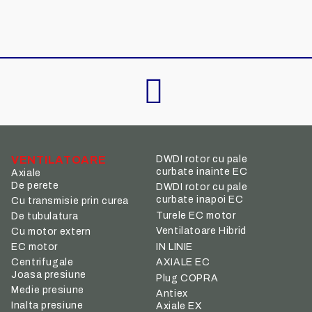
VENTILATOARE
DWDI rotor cu pale
curbate inainte EC
Axiale
De perete
DWDI rotor cu pale
curbate inapoi EC
Cu transmisie prin curea
Turele EC motor
De tubulatura
Ventilatoare Hibrid
Cu motor extern
IN LINIE
EC motor
Centrifugale
AXIALE EC
Joasa presiune
Plug COPRA
Medie presiune
Antiex
Inalta presiune
Axiale EX