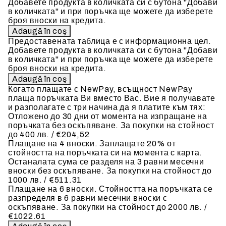
Добавете продукта в количката си с бутона "Добави
в количката" и при поръчка ще можете да изберете
броя вноски на кредита.
Предоставената таблица е с информационна цел.
Добавете продукта в количката си с бутона "Добави
в количката" и при поръчка ще можете да изберете
броя вноски на кредита.
Когато плащате с NewPay, всъщност NewPay
плаща поръчката Ви вместо Вас. Вие я получавате
и разполагате с три начина да я платите към тях:
Отложено до 30 дни от момента на изпращане на
поръчката без оскъпяване. За покупки на стойност
до 400 лв. / €204,52
Плащане на 4 вноски. Заплащате 20% от
стойността на поръчката си на момента с карта.
Останалата сума се разделя на 3 равни месечни
вноски без оскъпяване. За покупки на стойност до
1000 лв. / €511.31
Плащане на 6 вноски. Стойността на поръчката се
разпределя в 6 равни месечни вноски с
оскъпяване. За покупки на стойност до 2000 лв. /
€1022.61