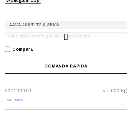
AAVA 400/P T2 0,55kW
Ventilator centrifugal de inalta presiune.
Compară
COMANDĂ RAPIDĂ
Noi vă vom contacta pentru finalizarea comenzii.
502404016
44.000
Kg
Evaluează