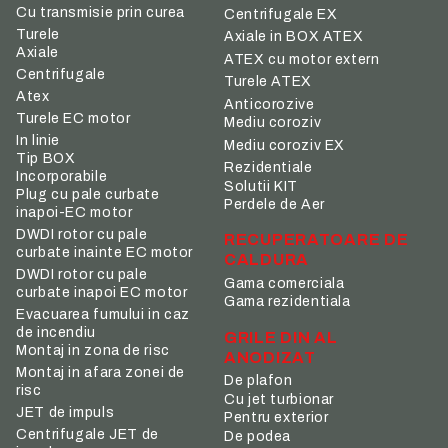
Cu transmisie prin curea
Centrifugale EX
Turele
Axiale in BOX ATEX
Axiale
ATEX cu motor extern
Centrifugale
Turele ATEX
Atex
Anticorozive
Turele EC motor
Mediu coroziv
In linie
Mediu coroziv EX
Tip BOX
Rezidentiale
Incorporabile
Solutii KIT
Plug cu pale curbate
Perdele de Aer
inapoi-EC motor
DWDI rotor cu pale
RECUPERATOARE DE
curbate inainte EC motor
CALDURA
DWDI rotor cu pale
Gama comerciala
curbate inapoi EC motor
Gama rezidentiala
Evacuarea fumului in caz
de incendiu
GRILE DIN AL
Montaj in zona de risc
ANODIZAT
Montaj in afara zonei de
De plafon
risc
Cu jet turbionar
JET de impuls
Pentru exterior
Centrifugale JET de
De podea