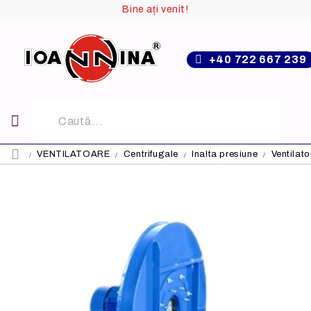
Bine ați venit!
+40 722 667 239
VENTILATOARE
Centrifugale
Inalta presiune
Ventilat