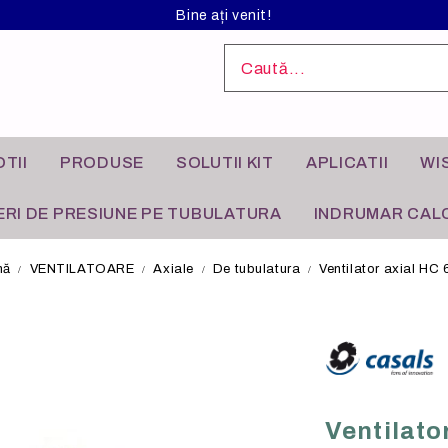
Bine ați venit!
TII
PRODUSE
SOLUTII KIT
APLICATII
WI
RI DE PRESIUNE PE TUBULATURA
INDRUMAR CALC
nă
VENTILATOARE
Axiale
De tubulatura
Ventilator axial HC
L ANODIZAT
I INDUSTRIALE
FILTRE DE AER
APLICATII REZIDENTIALE
Ventilato