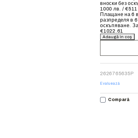
вноски без оск
1000 лв. / €511
Плащане на 6 в
разпределя в 6
оскъпяване. За
€1022.61
Noi vă vom conta
finalizarea comen
2626765635P
Evaluează
Compară