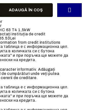
ACCESORII MECANICE
or
r
l HC 63 T4 1,5kW
ctați instituția de credit
65.53Lei
alda (70-
Tubulatura flexibila
formation from credit institutions
а таблица е с информационна цел.
Clapete de reglaj
кта в количката си с бутона
Accesorii si tubulatura
чката" и при поръчка ще можете да
вноски на кредита.
Accesorii ventilatoare
 caracter informativ. Adăugați
l de cumpărături unde veți putea
 cererii de creditare.
а таблица е с информационна цел.
кта в количката си с бутона
чката" и при поръчка ще можете да
вноски на кредита.
а таблица е с информационна цел.