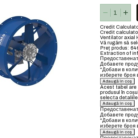
 ELECTRICE
BATERII DE INCALZIRE
Credit Calculat
Credit calculato
Ventilator axia
Vă rugăm să sele
Preț produs:
64
ate
Baterii de incalzire pe apa c
Extraction of in
Предоставенат
90 C)
Добавете проду
"Добави в коли
изберете броя 
Acest tabel are
produsul în coșu
selecta detaliile
Предоставенат
Добавете проду
"Добави в коли
изберете броя 
Предоставенат