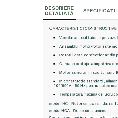
DESCRIERE
SPECIFICAȚII
DETALIATĂ
C
ARACTERISTICI CONSTRUCTIVE
Ventilator axial tubular prevazut
Ansamblul motor-rotor este mod
Rotorul este confectionat din po
Carcasa protejata impotriva cor
Motor asincron in scurtcircuit IP
In constructie standard , alime
400/600V - 50 Hz pentru puteri mai 
Temperatura maxima de lucru :
5
modell HC : Rotor din poliamida, ranfo
model HCA : Rotor din aluminiu.
Pentru a preveni intrarea aerului din 