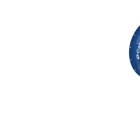
RECUPERATOARE
MOTOARE
Gama comerciala
Monofaz
Gama rezidentiala
Trifazate