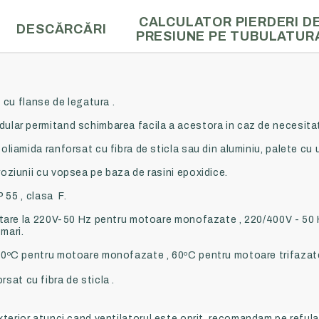
CALCULATOR PIERDERI D
DESCĂRCĂRI
PRESIUNE PE TUBULATUR
 cu flanse de legatura .
ular permitand schimbarea facila a acestora in caz de necesita
liamida ranforsat cu fibra de sticla sau din aluminiu, palete cu u
oziunii cu vopsea pe baza de rasini epoxidice.
 55 , clasa F.
ntare la 220V-50 Hz pentru motoare monofazate , 220/400V - 50 
mari.
0ºC pentru motoare monofazate , 60ºC pentru motoare trifazat
rsat cu fibra de sticla .
exterior atunci cand ventilatorul este oprit, recomandam pe refular