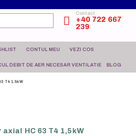
Contact:
+40 722 667
239
SHLIST
CONTUL MEU
VEZI COS
UL DEBIT DE AER NECESAR VENTILATIE
BLOG
 63 T4 1,5kW
CONTROL HVAC
HO-RE-CA
r axial HC 63 T4 1,5kW