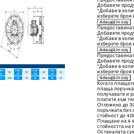
Добавете проду
"Добави в коли
изберете броя 
Предоставенат
Добавете проду
"Добави в коли
изберете броя 
Предоставенат
Добавете проду
"Добави в коли
изберете броя 
Когато плащат
плаща поръчкат
получавате и р
платите към тя
Отложено до 30
поръчката без 
стойност до 400
Плащане на 4 
стойността на 
Останалата сум