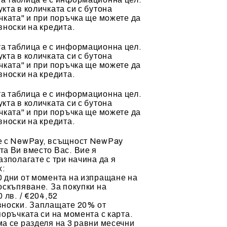
кта в количката си с бутона
чката" и при поръчка ще можете да
вноски на кредита.
а таблица е с информационна цел.
кта в количката си с бутона
чката" и при поръчка ще можете да
вноски на кредита.
а таблица е с информационна цел.
кта в количката си с бутона
чката" и при поръчка ще можете да
вноски на кредита.
е с NewPay, всъщност NewPay
а Ви вместо Вас. Вие я
азполагате с три начина да я
х:
 дни от момента на изпращане на
оскъпяване. За покупки на
 лв. / €204,52
вноски. Заплащате 20% от
поръчката си на момента с карта.
а се разделя на 3 равни месечни