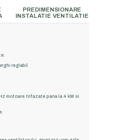
E
PREDIMENSIONARE
A
INSTALATIE VENTILATIE
te.
nghi reglabil.
Hz motoare trifazate pana la 4 kW si
e.
ea ventilatorului, montajul unei grile