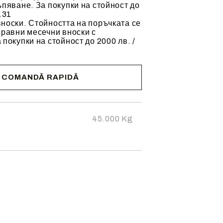
ъпяване. За покупки на стойност до
.31
носки. Стойността на поръчката се
 равни месечни вноски с
 покупки на стойност до 2000 лв. /
COMANDĂ RAPIDĂ
cta pentru
zii.
45.000
Kg