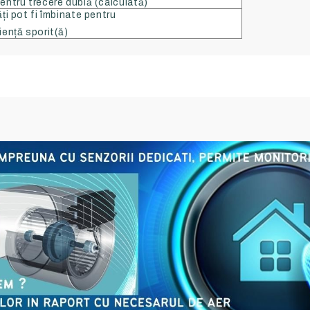
entru trecere dublă (calculată)
ți pot fi îmbinate pentru
iență sporit(ă)