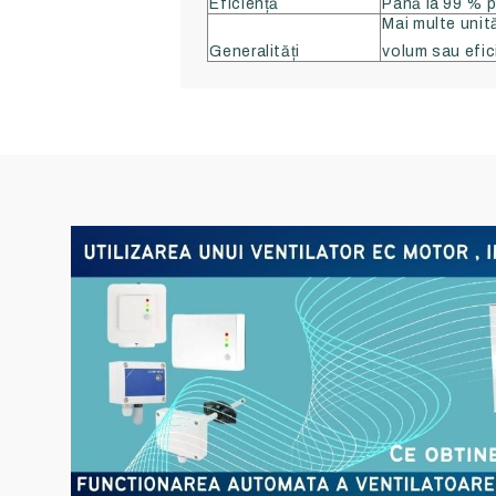
Eficiență
Până la 99 % p
Mai multe unită
Generalități
volum sau efic