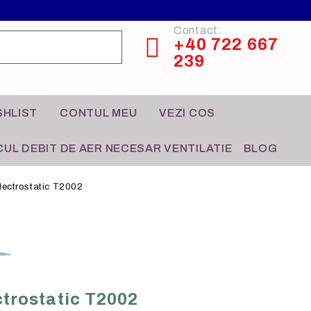
Contact:
+40 722 667
239
SHLIST
CONTUL MEU
VEZI COS
UL DEBIT DE AER NECESAR VENTILATIE
BLOG
electrostatic T2002
CONTROL HVAC
HO-RE-CA
ectrostatic T2002