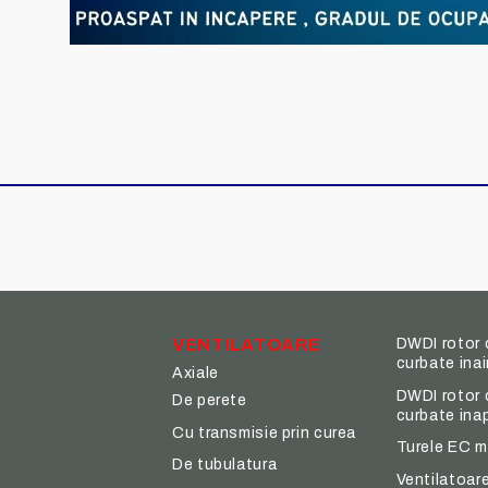
VENTILATOARE
DWDI rotor 
curbate ina
Axiale
DWDI rotor 
De perete
curbate ina
Cu transmisie prin curea
Turele EC m
De tubulatura
Ventilatoare