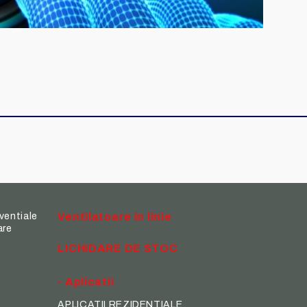
ventiale
Ventilatoare in linie
are
LICHIDARE DE STOC
- Aplicatii
APLICATII REZIDENTIALE