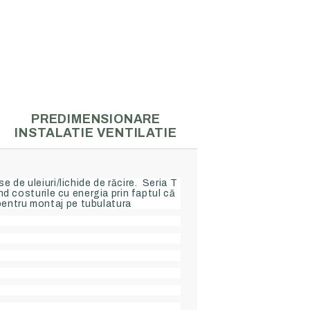
ACCESORII MECANICE
alda (70-
Tubulatura flexibila
PREDIMENSIONARE
INSTALATIE VENTILATIE
Clapete de reglaj
Accesorii si tubulatura
Accesorii ventilatoare
 de uleiuri/lichide de răcire. Seria T
nd costurile cu energia prin faptul că
pentru montaj pe tubulatura