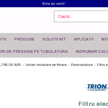
Bine ați venit!
TII
PRODUSE
SOLUTII KIT
APLICATII
WI
RI DE PRESIUNE PE TUBULATURA
INDRUMAR CALC
ILTRE DE AER
Unitati modulare de filtrare
Electrostatice
Filtru 
L ANODIZAT
I INDUSTRIALE
FILTRE DE AER
APLICATII REZIDENTIALE
Filtru el