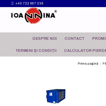
+40 722 667 239
DESPRE NOI
CONTACT
PROMO
TERMENI ŞI CONDIŢII
CALCULATOR PIERDE
Prima pagină
F
VENTILATOARE
APLICATII COMERCIALE
GRILE A
APLICATI