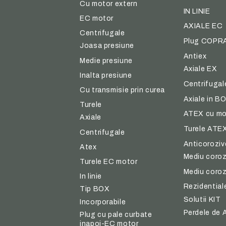
Cu motor extern
IN LINIE
EC motor
AXIALE EC
Centrifugale
Plug COPR
Joasa presiune
Antiex
Medie presiune
Axiale EX
Inalta presiune
Centrifugal
Cu transmisie prin curea
Axiale in 
Turele
ATEX cu mo
Axiale
Turele ATE
Centrifugale
Anticoroziv
Atex
Mediu coroz
Turele EC motor
Mediu coroz
In linie
Rezidential
Tip BOX
Solutii KIT
Incorporabile
Perdele de 
Plug cu pale curbate
inapoi-EC motor