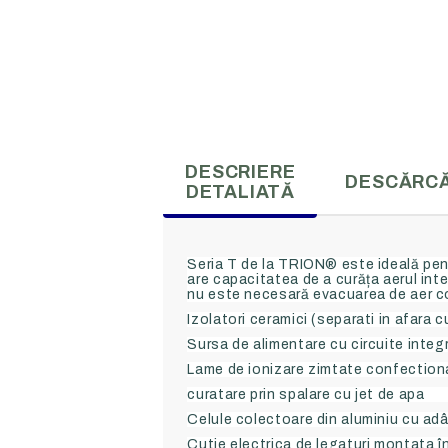
RECUPERATOARE
MOTOARE
Gama comerciala
Monofaz
DESCRIERE
DESCĂRCĂ
DETALIATĂ
Gama rezidentiala
Trifazate
Seria T de la TRION® este ideală pentr
are capacitatea de a curăța aerul inte
nu este necesară evacuarea de aer co
Izolatori ceramici (separati in afara c
Sursa de alimentare cu circuite integ
Lame de ionizare zimtate confectiona
curatare prin spalare cu jet de apa
Celule colectoare din aluminiu cu ad
Cutie electrica de legaturi montata în