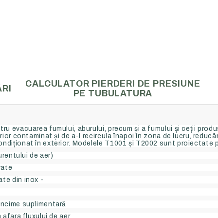
 ELECTRICE
BATERII DE INCALZIRE
ate
Baterii de incalzire pe apa c
CALCULATOR PIERDERI DE PRESIUNE
RI
PE TUBULATURA
90 C)
u evacuarea fumului, aburului, precum și a fumului și ceții produse
rior contaminat și de a-l recircula înapoi în zona de lucru, reducâ
ndiționat în exterior. Modelele T1001 și T2002 sunt proiectate 
urentului de aer)
rate
te din inox -
âncime suplimentară
 afara fluxului de aer