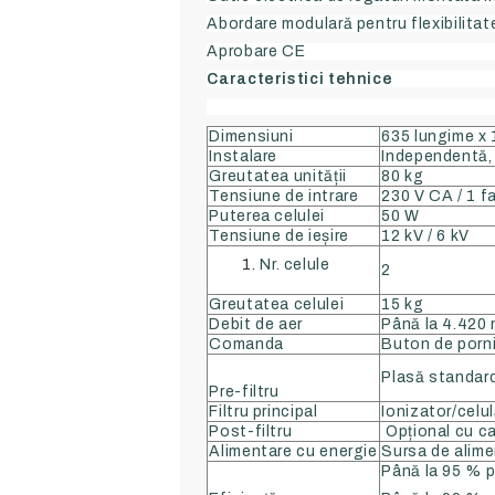
Abordare modulară pentru flexibilitat
Aprobare CE
Caracteristici tehnice
Dimensiuni
635 lungime x 
Instalare
Independentă,
Greutatea unității
80 kg
Tensiune de intrare
230 V CA / 1 f
Puterea celulei
50 W
Tensiune de ieșire
12 kV / 6 kV
Nr. celule
2
Greutatea celulei
15 kg
Debit de aer
Până la 4.420
Comanda
Buton de porni
Plasă standard
Pre-filtru
Filtru principal
Ionizator/celu
Post-filtru
Opțional cu ca
Alimentare cu energie
Sursa de alime
Până la 95 % p