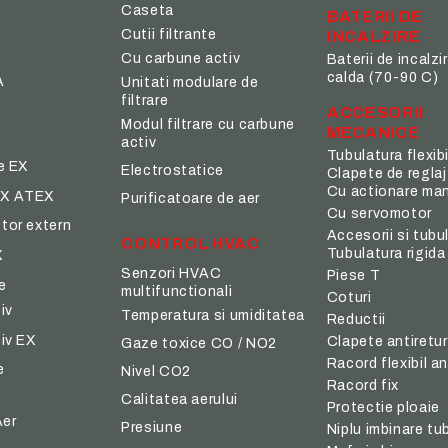
Caseta
BATERII DE
Cutii filtrante
INCALZIRE
Cu carbune activ
Baterii de incalzi
calda (70-90 C)
A
Unitati modulare de
filtrare
ACCESORII
Modul filtrare cu carbune
MECANICE
activ
Tubulatura flexibi
e EX
Electrostatice
Clapete de reglaj
Cu actionare ma
BOX ATEX
Purificatoare de aer
Cu servomotor
tor extern
Accesorii si tubu
CONTROL HVAC
Tubulatura rigida
X
Senzori HVAC
Piese T
e
multifunctionali
Coturi
iv
Temperatura si umiditatea
Reductii
iv EX
Clapete antiretur
Gaze toxice CO / NO2
Racord flexibil an
e
Nivel CO2
Racord fix
Calitatea aerului
Protectie ploaie
Aer
Presiune
Niplu imbinare tu