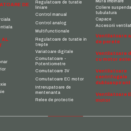
Mufa imbinare
Regulatoare de turatie
ATOARE DE
Coliere suspenda
liniare
A
tubulatura
Control manual
Capace
ciala
Control analog
Accesorii ventila
ntiala
Multifunctionale
Ventilatoare a
N AL
Regulatoare de turatie in
de perete
trepte
T
Variatoare digitale
Ventilatoare 
Comutatoare -
cu motor exte
onar
Potentiometre
ior
Ventilatoare
Comutatoare 3V
centrifugale
Comutatoare EC motor
dubluaspiran
exie
Intrerupatoare de
xie
mentenanta
Ventilatoare 
Relee de protectie
motor