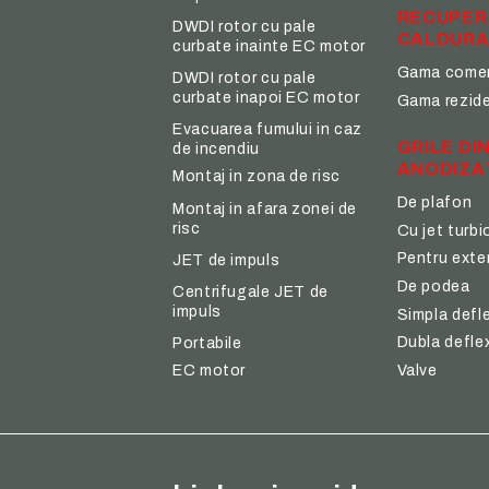
RECUPER
DWDI rotor cu pale
CALDUR
curbate inainte EC motor
Gama comer
DWDI rotor cu pale
curbate inapoi EC motor
Gama rezide
Evacuarea fumului in caz
GRILE DI
de incendiu
ANODIZA
Montaj in zona de risc
De plafon
Montaj in afara zonei de
risc
Cu jet turbi
Pentru exter
JET de impuls
De podea
Centrifugale JET de
impuls
Simpla defl
Dubla defle
Portabile
Valve
EC motor