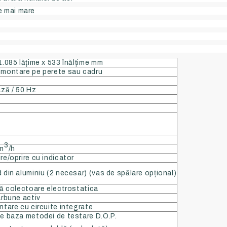
e mai mare
1.085 lățime x 533 înălțime mm
 montare pe perete sau cadru
ază / 50 Hz
3
 m
/h
re/oprire cu indicator
 din aluminiu (2 necesar) (vas de spălare opțional)
lă colectoare electrostatica
rbune activ
ntare cu circuite integrate
e baza metodei de testare D.O.P.