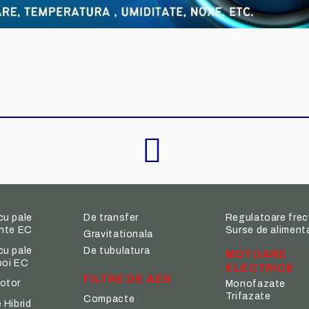
cu pale
De transfer
Regulatoare frec
inte EC
Surse de aliment
Gravitationala
cu pale
De tubulatura
MOTOARE
poi EC
ELECTRICE
FILTRE DE AER
otor
Monofazate
Trifazate
Compacte
 Hibrid