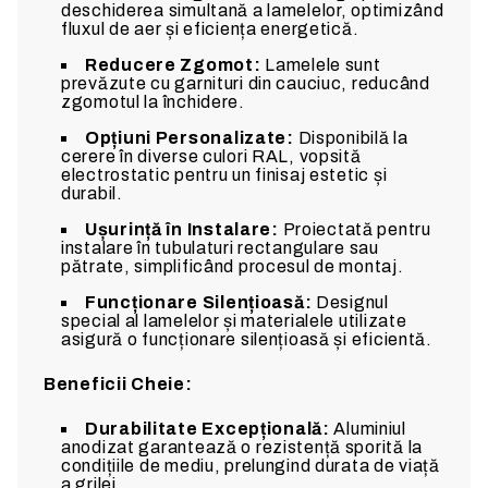
deschiderea simultană a lamelelor, optimizând
fluxul de aer și eficiența energetică.
Reducere Zgomot:
Lamelele sunt
prevăzute cu garnituri din cauciuc, reducând
zgomotul la închidere.
Opțiuni Personalizate:
Disponibilă la
cerere în diverse culori RAL, vopsită
electrostatic pentru un finisaj estetic și
durabil.
Ușurință în Instalare:
Proiectată pentru
instalare în tubulaturi rectangulare sau
pătrate, simplificând procesul de montaj.
Funcționare Silențioasă:
Designul
special al lamelelor și materialele utilizate
asigură o funcționare silențioasă și eficientă.
Beneficii Cheie:
Durabilitate Excepțională:
Aluminiul
anodizat garantează o rezistență sporită la
condițiile de mediu, prelungind durata de viață
a grilei.