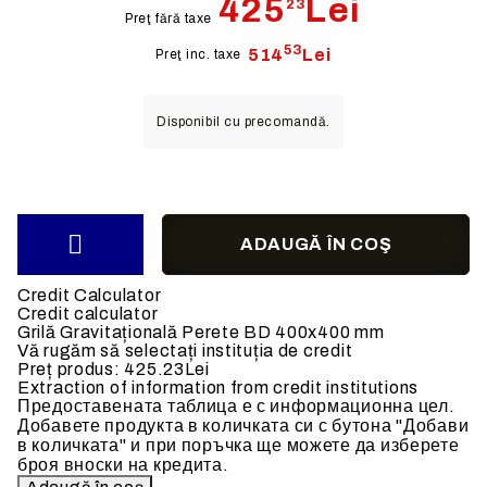
425
Lei
23
Preţ fără taxe
53
514
Lei
Preţ inc. taxe
Disponibil cu precomandă.
Credit Calculator
Credit calculator
Grilă Gravitațională Perete BD 400x400 mm
Vă rugăm să selectați instituția de credit
Preț produs:
425.23Lei
Extraction of information from credit institutions
Предоставената таблица е с информационна цел.
Добавете продукта в количката си с бутона "Добави
в количката" и при поръчка ще можете да изберете
броя вноски на кредита.