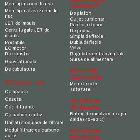
Montaj in zona de risc
ANODIZAT
Montaj in afara zonei de
De plafon
risc
Cu jet turbionar
JET de impuls
Pentru exterior
Centrifugale JET de
De podea
impuls
Simpla deflexie
Dubla deflexie
Portabile
Valve
EC motor
De transfer
Regulatoare frecventiale
Surse de alimentare
Gravitationala
De tubulatura
MOTOARE
ELECTRICE
FILTRE DE AER
Monofazate
Trifazate
Compacte
Caseta
BATERII DE
INCALZIRE
Cutii filtrante
Baterii de incalzire pe apa
Cu carbune activ
calda (70-90 C)
Unitati modulare de filtrare
ACCESORII
Modul filtrare cu carbune
activ
MECANICE