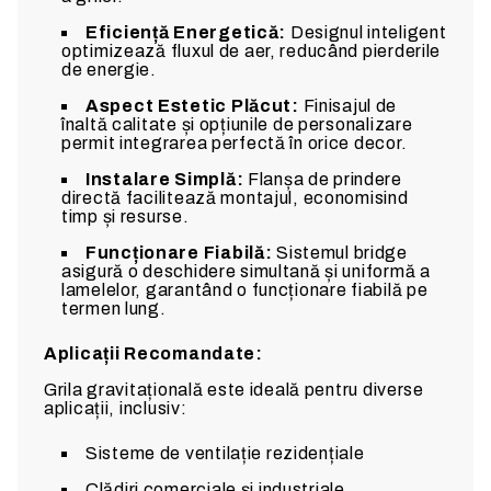
Eficiență Energetică:
Designul inteligent
optimizează fluxul de aer, reducând pierderile
de energie.
Aspect Estetic Plăcut:
Finisajul de
înaltă calitate și opțiunile de personalizare
permit integrarea perfectă în orice decor.
Instalare Simplă:
Flanșa de prindere
directă facilitează montajul, economisind
timp și resurse.
Funcționare Fiabilă:
Sistemul bridge
asigură o deschidere simultană și uniformă a
lamelelor, garantând o funcționare fiabilă pe
termen lung.
Aplicații Recomandate:
Grila gravitațională este ideală pentru diverse
aplicații, inclusiv:
Sisteme de ventilație rezidențiale
Clădiri comerciale și industriale