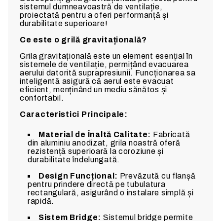
sistemul dumneavoastră de ventilație,
proiectată pentru a oferi performanță și
durabilitate superioare!
Ce este o grilă gravitațională?
Grila gravitațională este un element esențial în
sistemele de ventilație, permițând evacuarea
aerului datorită suprapresiunii. Funcționarea sa
inteligentă asigură că aerul este evacuat
eficient, menținând un mediu sănătos și
confortabil.
Caracteristici Principale:
Material de Înaltă Calitate:
Fabricată
din aluminiu anodizat, grila noastră oferă
rezistență superioară la coroziune și
durabilitate îndelungată.
Design Funcțional:
Prevăzută cu flanșă
pentru prindere directă pe tubulatura
rectangulară, asigurând o instalare simplă și
rapidă.
Sistem Bridge:
Sistemul bridge permite