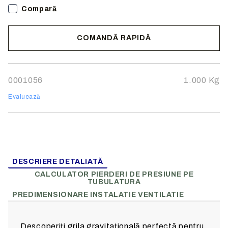
Compară
Lame din
aluminiu anodizat
Reducere a zgomotului la închidere datorită sigiliilor
din cauciuc
COMANDĂ RAPIDĂ
Noi vă vom contacta pentru finalizarea comenzii.
0001056
1.000
Kg
Evaluează
DESCRIERE DETALIATĂ
CALCULATOR PIERDERI DE PRESIUNE PE
TUBULATURA
PREDIMENSIONARE INSTALATIE VENTILATIE
Descoperiți grila gravitațională perfectă pentru