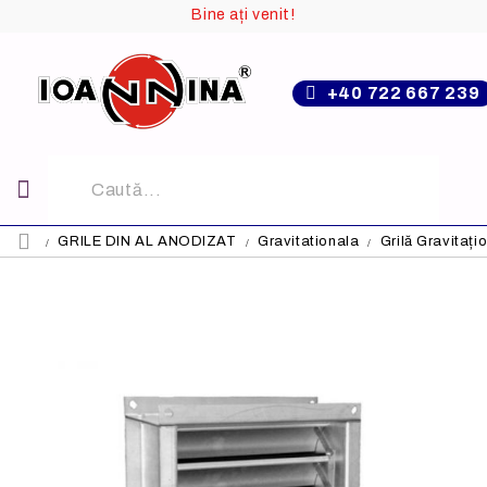
Bine ați venit!
+40 722 667 239
GRILE DIN AL ANODIZAT
Gravitationala
Grilă Gravitaț