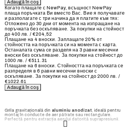
Когато плащате с NewPay, всъщност NewPay
плаща поръчката Ви вместо Вас. Вие я получавате
и разполагате с три начина да я платите към тях:
Отложено до 30 дни от момента на изпращане на
поръчката без оскъпяване. За покупки на стойност
до 400 лв. / €204,52
Плащане на 4 вноски. Заплащате 20% от
стойността на поръчката си на момента с карта.
Останалата сума се разделя на 3 равни месечни
вноски без оскъпяване. За покупки на стойност до
1000 лв. / €511.31
Плащане на 6 вноски. Стойността на поръчката се
разпределя в 6 равни месечни вноски с
оскъпяване. За покупки на стойност до 2000 лв. /
€1022.61
Grila gravitațională din
aluminiu anodizat
, ideală pentru
montaj în conducte de aer pătrate sau rectangulare.
Perfectă pentru extracția aerului datorită suprapresiunii.
Cadru din oțel galvanizat