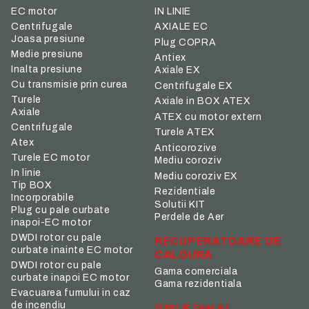
IN LINIE
EC motor
Centrifugale
AXIALE EC
Joasa presiune
Plug COPRA
Medie presiune
Antiex
Inalta presiune
Axiale EX
Cu transmisie prin curea
Centrifugale EX
Turele
Axiale in BOX ATEX
Axiale
ATEX cu motor extern
Centrifugale
Turele ATEX
Atex
Anticorozive
Turele EC motor
Mediu coroziv
In linie
Mediu coroziv EX
Tip BOX
Rezidentiale
Incorporabile
Solutii KIT
Plug cu pale curbate
Perdele de Aer
inapoi-EC motor
DWDI rotor cu pale
RECUPERATOARE DE
curbate inainte EC motor
CALDURA
DWDI rotor cu pale
Gama comerciala
curbate inapoi EC motor
Gama rezidentiala
Evacuarea fumului in caz
de incendiu
GRILE DIN AL