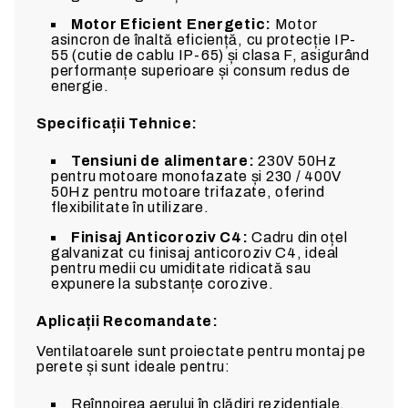
Motor Eficient Energetic:
Motor
asincron de înaltă eficiență, cu protecție IP-
55 (cutie de cablu IP-65) și clasa F, asigurând
performanțe superioare și consum redus de
energie.
Specificații Tehnice:
Tensiuni de alimentare:
230V 50Hz
pentru motoare monofazate și 230 / 400V
50Hz pentru motoare trifazate, oferind
flexibilitate în utilizare.
Finisaj Anticoroziv C4:
Cadru din oțel
galvanizat cu finisaj anticoroziv C4, ideal
pentru medii cu umiditate ridicată sau
expunere la substanțe corozive.
Aplicații Recomandate:
Ventilatoarele sunt proiectate pentru montaj pe
perete și sunt ideale pentru:
Reînnoirea aerului în clădiri rezidențiale,