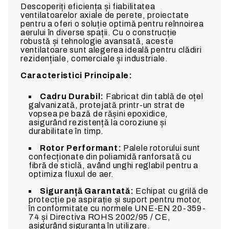
Descoperiți eficiența și fiabilitatea
ventilatoarelor axiale de perete, proiectate
pentru a oferi o soluție optimă pentru reînnoirea
aerului în diverse spații. Cu o construcție
robustă și tehnologie avansată, aceste
ventilatoare sunt alegerea ideală pentru clădiri
rezidențiale, comerciale și industriale.
Caracteristici Principale:
Cadru Durabil:
Fabricat din tablă de oțel
galvanizată, protejată printr-un strat de
vopsea pe bază de rășini epoxidice,
asigurând rezistență la coroziune și
durabilitate în timp.
Rotor Performant:
Palele rotorului sunt
confecționate din poliamidă ranforsată cu
fibră de sticlă, având unghi reglabil pentru a
optimiza fluxul de aer.
Siguranță Garantată:
Echipat cu grilă de
protecție pe aspirație și suport pentru motor,
în conformitate cu normele UNE-EN 20-359-
74 și Directiva ROHS 2002/95 / CE,
asigurând siguranța în utilizare.