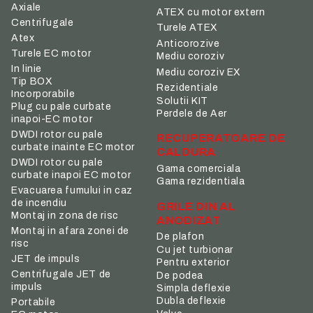
Axiale
ATEX cu motor extern
Centrifugale
Turele ATEX
Atex
Anticorozive
Turele EC motor
Mediu coroziv
In linie
Mediu coroziv EX
Tip BOX
Rezidentiale
Incorporabile
Solutii KIT
Plug cu pale curbate
Perdele de Aer
inapoi-EC motor
DWDI rotor cu pale
RECUPERATOARE DE
curbate inainte EC motor
CALDURA
DWDI rotor cu pale
Gama comerciala
curbate inapoi EC motor
Gama rezidentiala
Evacuarea fumului in caz
de incendiu
GRILE DIN AL
Montaj in zona de risc
ANODIZAT
Montaj in afara zonei de
De plafon
risc
Cu jet turbionar
JET de impuls
Pentru exterior
Centrifugale JET de
De podea
impuls
Simpla deflexie
Dubla deflexie
Portabile