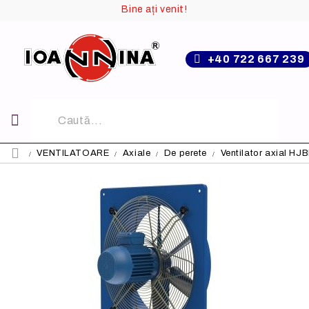
Bine ați venit!
+40 722 667 239
VENTILATOARE
Axiale
De perete
Ventilator axial H