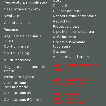
Coturi
Temperatura si umiditatea
Reductii
Gaze toxice CO / NO2
Clapete antiretur
Nivel CO2
Racord flexibil antivibratie
Racord fix
Calitatea aerului
Protectie ploaie
Presiune
Niplu imbinare tubulatura
Regulatoare de turatie
Mufa imbinare
liniare
Coliere suspendare
tubulatura
Control manual
Capace
Control analog
Accesorii ventilatoare
Multifunctionale
Ventilatoare axiale de
Regulatoare de turatie in
perete
trepte
Variatoare digitale
Ventilatoare de hota
Comutatoare -
cu motor extern
Potentiometre
Comutatoare 3V
Ventilatoare
centrifugale
Comutatoare EC motor
dubluaspirante