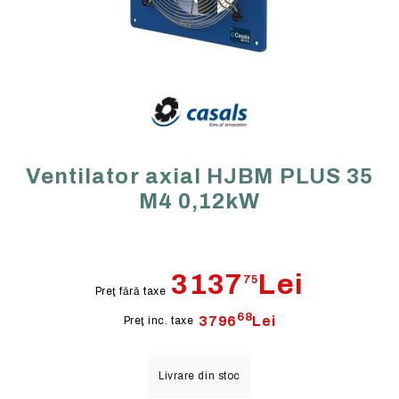
Ventilator axial HJBM PLUS 35
M4 0,12kW
3137
Lei
75
Preţ fără taxe
68
3796
Lei
Preţ inc. taxe
Livrare din stoc