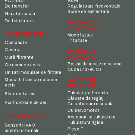
Valve
EC motor
De transfer
Regulatoare frecventiale
Surse de alimentare
Gravitationala
De tubulatura
MOTOARE
ELECTRICE
FILTRE DE AER
Monofazate
Trifazate
Compacte
Caseta
BATERII DE
INCALZIRE
Cutii filtrante
Baterii de incalzire pe apa
Cu carbune activ
calda (70-90 C)
Unitati modulare de filtrare
ACCESORII
Modul filtrare cu carbune
activ
MECANICE
Tubulatura flexibila
Electrostatice
Clapete de reglaj
Purificatoare de aer
Cu actionare manuala
Cu servomotor
CONTROL HVAC
Accesorii si tubulatura
Tubulatura rigida
Senzori HVAC
Piese T
multifunctionali