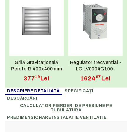
Grilă Gravitațională
Regulator frecvential -
Perete B 400x400 mm
LG LV0004G100-
4EOFN
19
87
377
Lei
1624
Lei
DESCRIERE DETALIATĂ
SPECIFICAȚII
DESCĂRCĂRI
CALCULATOR PIERDERI DE PRESIUNE PE
TUBULATURA
PREDIMENSIONARE INSTALATIE VENTILATIE