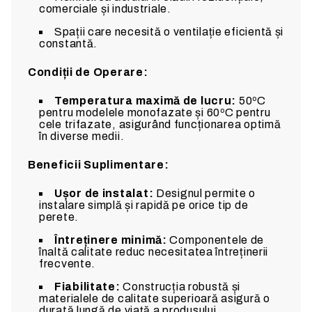
comerciale și industriale.
Spații care necesită o ventilație eficientă și
constantă.
Condiții de Operare:
Temperatura maximă de lucru:
50ºC
pentru modelele monofazate și 60ºC pentru
cele trifazate, asigurând funcționarea optimă
în diverse medii.
Beneficii Suplimentare:
Ușor de instalat:
Designul permite o
instalare simplă și rapidă pe orice tip de
perete.
Întreținere minimă:
Componentele de
înaltă calitate reduc necesitatea întreținerii
frecvente.
Fiabilitate:
Construcția robustă și
materialele de calitate superioară asigură o
durată lungă de viață a produsului.