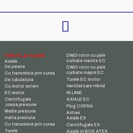
VENTILATOARE
DWDI rotor cu pale
curbate inainte EC
Axiale
De perete
DWDI rotor cu pale
curbate inapoi EC
Cu transmisie prin curea
Turele EC motor
De tubulatura
Ventilatoare Hibrid
Cu motor extern
IN LINIE
EC motor
Centrifugale
AXIALE EC
Joasa presiune
Plug COPRA
Medie presiune
Antiex
Inalta presiune
Axiale EX
Cu transmisie prin curea
Centrifugale EX
Turele
Axiale in BOX ATEX