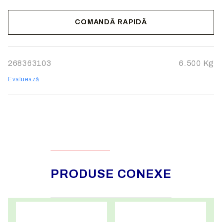
Elice din poliamidă cu pas variabil, ranforsată cu fibră
de sticlă.
COMANDĂ RAPIDĂ
Motor asincron standard de înaltă eficiență cu
protecție IP-55 sau IP-54.
Noi vă vom contacta pentru finalizarea comenzii.
268363103
6.500
Kg
Evaluează
PRODUSE CONEXE