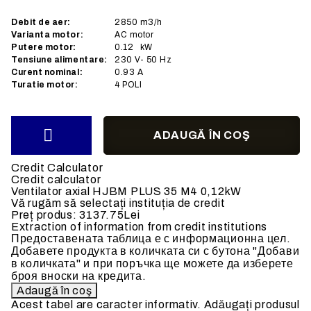
Debit de aer:
2850
m3/h
Varianta motor:
AC
motor
Putere motor:
0.12
kW
Tensiune alimentare:
230
V- 50 Hz
Curent nominal:
0.93
A
Turatie motor:
4 POLI
Credit Calculator
Credit calculator
Ventilator axial HJBM PLUS 35 M4 0,12kW
Vă rugăm să selectați instituția de credit
Preț produs:
3137.75Lei
Extraction of information from credit institutions
Предоставената таблица е с информационна цел.
Добавете продукта в количката си с бутона "Добави
в количката" и при поръчка ще можете да изберете
броя вноски на кредита.
Acest tabel are caracter informativ. Adăugați produsul