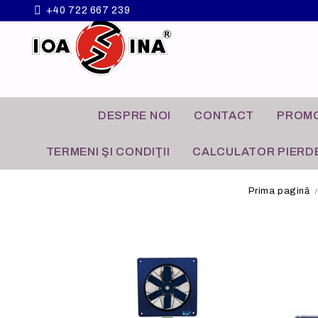
+40 722 667 239
DESPRE NOI
CONTACT
PROMO
TERMENI ŞI CONDIŢII
CALCULATOR PIERDE
Prima pagină
VENTILATOARE
APLICATII COMERCIALE
GRILE A
APLICATI