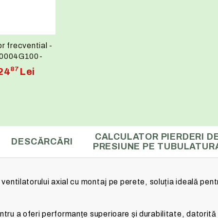
r frecvential -
V0004G100-
4EOFN
87
24
Lei
CALCULATOR PIERDERI D
DESCĂRCĂRI
PRESIUNE PE TUBULATUR
ventilatorului axial cu montaj pe perete, soluția ideală pentru
ntru a oferi performanțe superioare și durabilitate, datorit