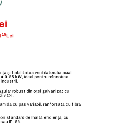
W
Senzori HVAC multifunctionali
HOTELURI
E DE
Regulatoare de turatie liniare
RESTAURANTE
ei
Regulatoare de turatie in trepte
BUCATARII PROFESIONALE
Variatoare digitale
15
1
Lei
Comutatoare - Potentiometre
Intrerupatoare de mentenanta
Relee de protectie
Regulatoare frecventiale
ța și fiabilitatea ventilatorului axial
Surse de alimentare
4 0,25 kW
, ideal pentru reînnoirea
 industrii.
gular robust din oțel galvanizat cu
oziv C4.
iamidă cu pas variabil, ranforsată cu fibră
on standard de înaltă eficiență, cu
 sau IP-54.