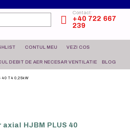
Contact:
+40 722 667
239
SHLIST
CONTUL MEU
VEZI COS
UL DEBIT DE AER NECESAR VENTILATIE
BLOG
S 40 T4 0,25kW
CONTROL HVAC
HO-RE-CA
r axial HJBM PLUS 40