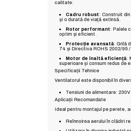
calitate:
Cadru robust
: Construit di
și o durată de viață extinsă.
Rotor performant
: Palele 
optim și eficient.
Protecție avansată
: Grilă
74 și Directiva ROHS 2002/95 / 
Motor de înaltă eficiență
: 
superioare și consum redus de e
Specificații Tehnice
Ventilatorul este disponibil în diver
Tensiuni de alimentare: 230
Aplicații Recomandate
Ideal pentru montajul pe perete, a
Reînnoirea aerului în clădiri r
Utilizare în diverse industrii