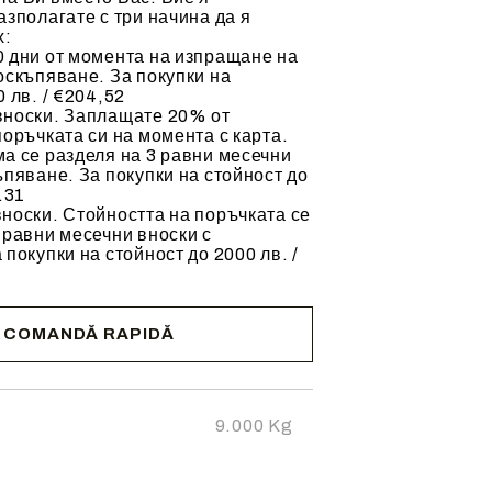
азполагате с три начина да я
х:
 дни от момента на изпращане на
оскъпяване. За покупки на
 лв. / €204,52
вноски. Заплащате 20% от
поръчката си на момента с карта.
а се разделя на 3 равни месечни
ъпяване. За покупки на стойност до
.31
носки. Стойността на поръчката се
 равни месечни вноски с
 покупки на стойност до 2000 лв. /
COMANDĂ RAPIDĂ
cta pentru
zii.
9.000
Kg