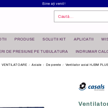
Bine ați venit!
TII
PRODUSE
SOLUTII KIT
APLICATII
WI
RI DE PRESIUNE PE TUBULATURA
INDRUMAR CALC
VENTILATOARE
Axiale
De perete
Ventilator axial HJBM PLU
L ANODIZAT
I INDUSTRIALE
FILTRE DE AER
APLICATII REZIDENTIALE
Ventilato