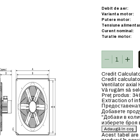
 ELECTRICE
BATERII DE INCALZIRE
Debit de aer:
Varianta motor:
Putere motor:
Tensiune alimenta
Curent nominal:
Turatie motor:
ate
Baterii de incalzire pe apa c
90 C)
Credit Calculat
Credit calculato
Ventilator axi
Vă rugăm să sele
Preț produs:
34
Extraction of in
Предоставенат
Добавете проду
"Добави в коли
изберете броя 
Acest tabel are