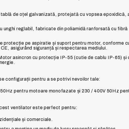
n tablă de oțel galvanizată, protejată cu vopsea epoxidică,
cu unghi reglabil, fabricate din poliamidă ranforsată cu fibră 
 de protecție pe aspiratie și suport pentru motor, confor
CE, asigurând siguranță și respectarea mediului.
Motor asincron cu protecție IP-55 (cutie de cablu IP-65) ș
nergie.
se configurații pentru a se potrivi nevoilor tale:
V 50Hz pentru motoare monofazate și 230 / 400V 50Hz pent
cest ventilator este perfect pentru:
ezidențiale și comerciale.
 pentru a menține un mediu de lucru proaspăt și sănătos.