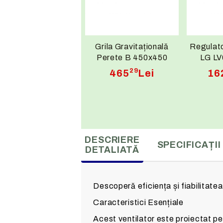
Grila Gravitațională
Regulato
Perete B 450x450
LG L
29
465
Lei
16
DESCRIERE
SPECIFICAȚII
DETALIATĂ
Descoperă eficiența și fiabilitatea 
Caracteristici Esențiale
Acest ventilator este proiectat pe