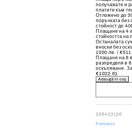
получавате и р
платите към тя
Отложено до 30
поръчката без 
стойност до 400
Плащане на 4 
стойността на 
Останалата сум
вноски без оск
1000 лв. / €511
Плащане на 6 в
разпределя в 6
оскъпяване. За
€1022.61
Noi vă vom conta
finalizarea comen
268403106
Evaluează