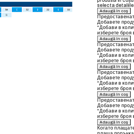
produsul în coșu
selecta detaliile
Предоставенат
Добавете проду
"Добави в коли
изберете броя 
Предоставенат
Добавете проду
"Добави в коли
изберете броя 
Предоставенат
Добавете проду
"Добави в коли
изберете броя 
Предоставенат
Добавете проду
"Добави в коли
изберете броя 
Когато плащат
плаща поръчкат