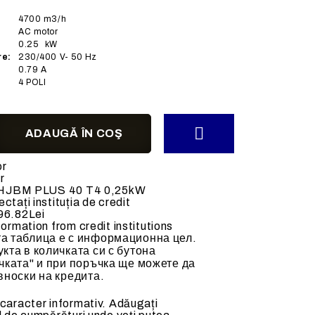
ACCESORII MECANICE
4700
m3/h
AC
motor
0.25
kW
re:
230/400
V- 50 Hz
0.79
A
4 POLI
alda (70-
Tubulatura flexibila
Clapete de reglaj
Accesorii si tubulatura
or
Accesorii ventilatoare
r
al HJBM PLUS 40 T4 0,25kW
ctați instituția de credit
96.82Lei
formation from credit institutions
а таблица е с информационна цел.
кта в количката си с бутона
чката" и при поръчка ще можете да
вноски на кредита.
 caracter informativ. Adăugați