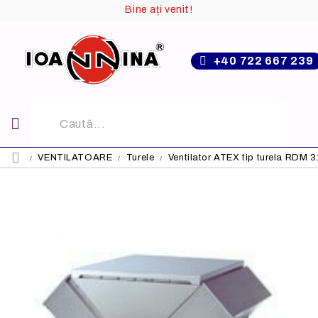
Bine ați venit!
+40 722 667 239
VENTILATOARE
Turele
Ventilator ATEX tip turela RDM