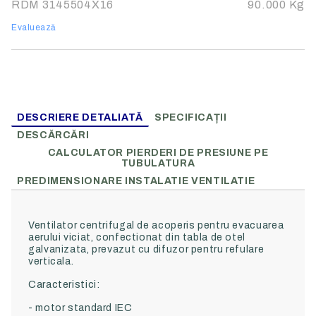
RDM 3145504X16
90.000
Kg
Evaluează
DESCRIERE DETALIATĂ
SPECIFICAȚII
DESCĂRCĂRI
CALCULATOR PIERDERI DE PRESIUNE PE
TUBULATURA
PREDIMENSIONARE INSTALATIE VENTILATIE
Ventilator centrifugal de acoperis pentru evacuarea
aerului viciat, confectionat din tabla de otel
galvanizata, prevazut cu difuzor pentru refulare
verticala.
Caracteristici:
- motor standard IEC