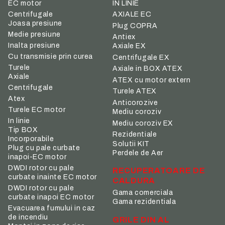
IN LINIE
EC motor
Centrifugale
AXIALE EC
Joasa presiune
Plug COPRA
Medie presiune
Antiex
Inalta presiune
Axiale EX
Cu transmisie prin curea
Centrifugale EX
Turele
Axiale in BOX ATEX
Axiale
ATEX cu motor extern
Centrifugale
Turele ATEX
Atex
Anticorozive
Turele EC motor
Mediu coroziv
In linie
Mediu coroziv EX
Tip BOX
Rezidentiale
Incorporabile
Solutii KIT
Plug cu pale curbate
Perdele de Aer
inapoi-EC motor
DWDI rotor cu pale
RECUPERATOARE DE
curbate inainte EC motor
CALDURA
DWDI rotor cu pale
Gama comerciala
curbate inapoi EC motor
Gama rezidentiala
Evacuarea fumului in caz
de incendiu
GRILE DIN AL