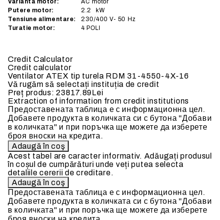
Varianta motor:
AC
motor
Putere motor:
2.2
kW
Tensiune alimentare:
230/400
V- 50 Hz
Turatie motor:
4 POLI
Credit Calculator
Credit calculator
Ventilator ATEX tip turela RDM 31-4550-4X-16
Vă rugăm să selectați instituția de credit
Preț produs:
23817.89Lei
Extraction of information from credit institutions
Предоставената таблица е с информационна цел.
Добавете продукта в количката си с бутона "Добави
в количката" и при поръчка ще можете да изберете
броя вноски на кредита.
Acest tabel are caracter informativ. Adăugați produsul
în coșul de cumpărături unde veți putea selecta
detaliile cererii de creditare.
Предоставената таблица е с информационна цел.
Добавете продукта в количката си с бутона "Добави
в количката" и при поръчка ще можете да изберете
броя вноски на кредита.