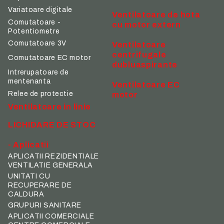
Variatoare digitale
Ventilatoare de hota
Comutatoare -
cu motor extern
Potentiometre
Comutatoare 3V
Ventilatoare
centrifugale
Comutatoare EC motor
dubluaspirante
Intrerupatoare de
mentenanta
Ventilatoare EC
Relee de protectie
motor
Ventilatoare in linie
LICHIDARE DE STOC
- Aplicatii
APLICATII REZIDENTIALE
VENTILATIE GENERALA
UNITATI CU
RECUPERARE DE
CALDURA
GRUPURI SANITARE
APLICATII COMERCIALE