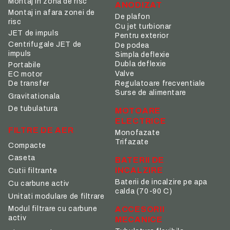
Montaj in zona de risc
ANODIZAT
Montaj in afara zonei de
De plafon
risc
Cu jet turbionar
JET de impuls
Pentru exterior
Centrifugale JET de
De podea
impuls
Simpla deflexie
Dubla deflexie
Portabile
Valve
EC motor
De transfer
Regulatoare frecventiale
Surse de alimentare
Gravitationala
De tubulatura
MOTOARE
ELECTRICE
FILTRE DE AER
Monofazate
Trifazate
Compacte
Caseta
BATERII DE
INCALZIRE
Cutii filtrante
Baterii de incalzire pe apa
Cu carbune activ
calda (70-90 C)
Unitati modulare de filtrare
ACCESORII
Modul filtrare cu carbune
activ
MECANICE