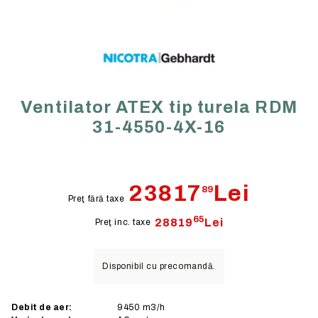
Ventilator ATEX tip turela RDM
31-4550-4X-16
23817
Lei
89
Preţ fără taxe
65
28819
Lei
Preţ inc. taxe
Disponibil cu precomandă.
Debit de aer:
9450
m3/h