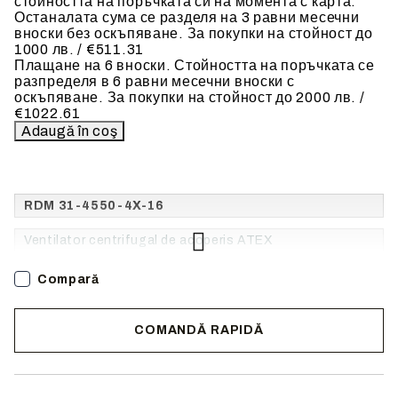
стойността на поръчката си на момента с карта.
Останалата сума се разделя на 3 равни месечни
вноски без оскъпяване. За покупки на стойност до
1000 лв. / €511.31
Плащане на 6 вноски. Стойността на поръчката се
разпределя в 6 равни месечни вноски с
оскъпяване. За покупки на стойност до 2000 лв. /
€1022.61
RDM 31-4550-4X-16
Ventilator centrifugal de acoperis ATEX
Compară
COMANDĂ RAPIDĂ
Noi vă vom contacta pentru finalizarea comenzii.