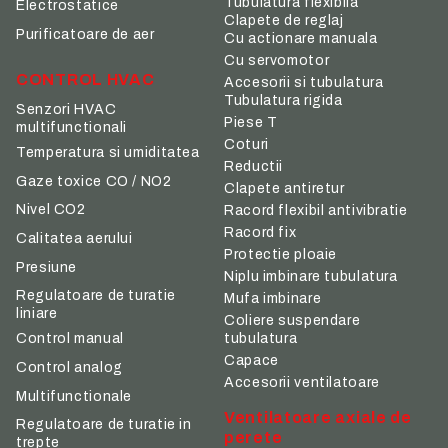
Tubulatura flexibila
Electrostatice
Clapete de reglaj
Purificatoare de aer
Cu actionare manuala
Cu servomotor
CONTROL HVAC
Accesorii si tubulatura
Tubulatura rigida
Senzori HVAC
Piese T
multifunctionali
Coturi
Temperatura si umiditatea
Reductii
Gaze toxice CO / NO2
Clapete antiretur
Nivel CO2
Racord flexibil antivibratie
Racord fix
Calitatea aerului
Protectie ploaie
Presiune
Niplu imbinare tubulatura
Regulatoare de turatie
Mufa imbinare
liniare
Coliere suspendare
tubulatura
Control manual
Capace
Control analog
Accesorii ventilatoare
Multifunctionale
Ventilatoare axiale de
Regulatoare de turatie in
perete
trepte