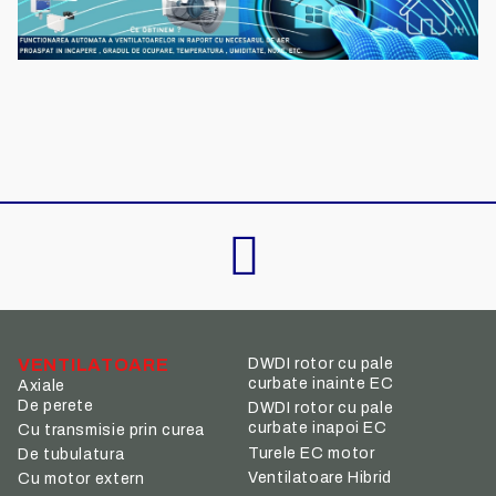
VENTILATOARE
DWDI rotor cu pale
curbate inainte EC
Axiale
De perete
DWDI rotor cu pale
curbate inapoi EC
Cu transmisie prin curea
Turele EC motor
De tubulatura
Ventilatoare Hibrid
Cu motor extern