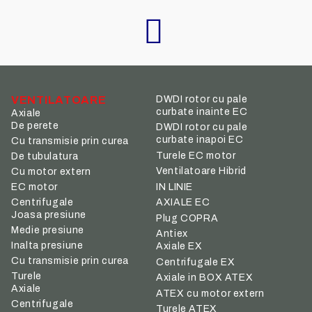
VENTILATOARE
DWDI rotor cu pale
curbate inainte EC
Axiale
De perete
DWDI rotor cu pale
curbate inapoi EC
Cu transmisie prin curea
Turele EC motor
De tubulatura
Ventilatoare Hibrid
Cu motor extern
IN LINIE
EC motor
Centrifugale
AXIALE EC
Joasa presiune
Plug COPRA
Medie presiune
Antiex
Inalta presiune
Axiale EX
Cu transmisie prin curea
Centrifugale EX
Turele
Axiale in BOX ATEX
Axiale
ATEX cu motor extern
Centrifugale
Turele ATEX