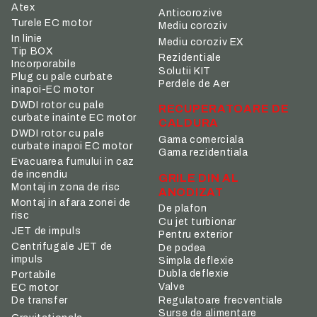
Atex
Anticorozive
Turele EC motor
Mediu coroziv
In linie
Mediu coroziv EX
Tip BOX
Rezidentiale
Incorporabile
Solutii KIT
Plug cu pale curbate
Perdele de Aer
inapoi-EC motor
DWDI rotor cu pale
RECUPERATOARE DE
curbate inainte EC motor
CALDURA
DWDI rotor cu pale
Gama comerciala
curbate inapoi EC motor
Gama rezidentiala
Evacuarea fumului in caz
de incendiu
GRILE DIN AL
Montaj in zona de risc
ANODIZAT
Montaj in afara zonei de
De plafon
risc
Cu jet turbionar
JET de impuls
Pentru exterior
Centrifugale JET de
De podea
impuls
Simpla deflexie
Dubla deflexie
Portabile
Valve
EC motor
De transfer
Regulatoare frecventiale
Surse de alimentare