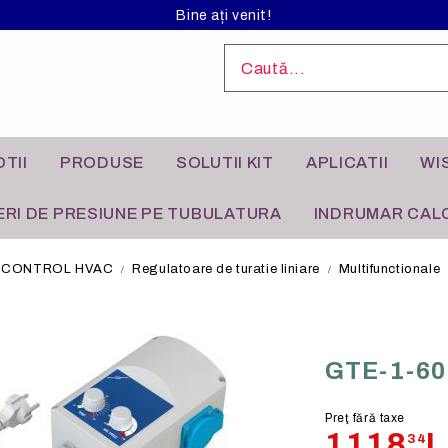
Bine ați venit!
TII
PRODUSE
SOLUTII KIT
APLICATII
WI
RI DE PRESIUNE PE TUBULATURA
INDRUMAR CALC
CONTROL HVAC
Regulatoare de turatie liniare
Multifunctionale
L ANODIZAT
I INDUSTRIALE
FILTRE DE AER
APLICATII REZIDENTIALE
GTE-1-60
Preţ fără taxe
1118
L
34