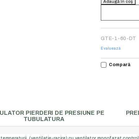
Noi vă vom conta
finalizarea comen
GTE-1-60-DT
Evaluează
Compară
ULATOR PIERDERI DE PRESIUNE PE
PRE
TUBULATURA
 temperaturii (ventilatie-racire) cu ventilator monofazat contro