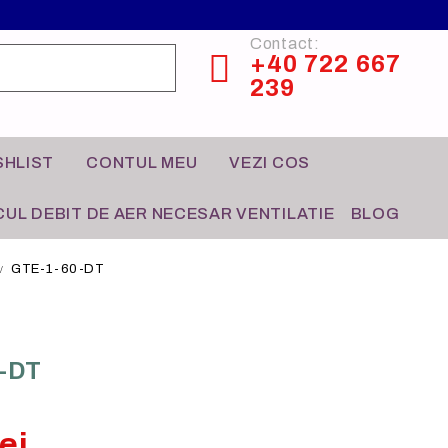
Contact:
+40 722 667
239
SHLIST
CONTUL MEU
VEZI COS
UL DEBIT DE AER NECESAR VENTILATIE
BLOG
GTE-1-60-DT
CONTROL HVAC
HO-RE-CA
-DT
ei