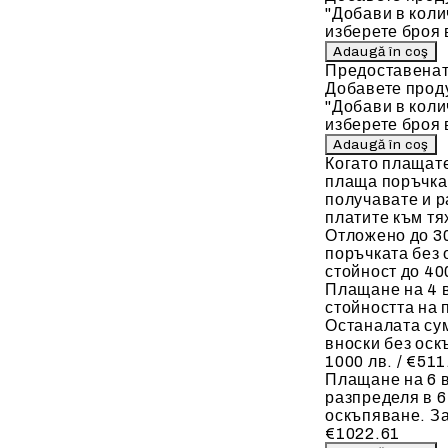
"Добави в коли
изберете броя 
Предоставенат
Добавете проду
"Добави в коли
изберете броя 
Когато плащат
плаща поръчкат
получавате и р
платите към тя
Отложено до 30
поръчката без 
стойност до 400
Плащане на 4 
стойността на 
Останалата сум
вноски без оск
1000 лв. / €511
Плащане на 6 в
разпределя в 6
оскъпяване. За
€1022.61