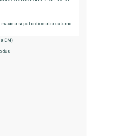
ei maxime si potentiometre externe
ta DM)
rodus