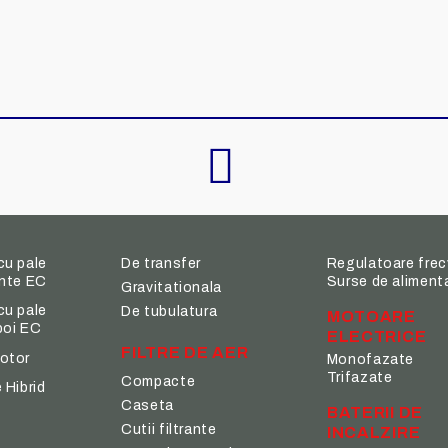
cu pale
De transfer
Regulatoare frec
inte EC
Surse de aliment
Gravitationala
cu pale
De tubulatura
MOTOARE
poi EC
ELECTRICE
FILTRE DE AER
otor
Monofazate
Trifazate
Compacte
 Hibrid
Caseta
BATERII DE
Cutii filtrante
INCALZIRE