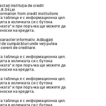
ctați instituția de credit
ACCESORII MECANICE
18.34Lei
formation from credit institutions
а таблица е с информационна цел.
кта в количката си с бутона
чката" и при поръчка ще можете да
вноски на кредита.
alda (70-
Tubulatura flexibila
 caracter informativ. Adăugați
l de cumpărături unde veți putea
Clapete de reglaj
 cererii de creditare.
Accesorii si tubulatura
а таблица е с информационна цел.
Accesorii ventilatoare
кта в количката си с бутона
чката" и при поръчка ще можете да
вноски на кредита.
а таблица е с информационна цел.
кта в количката си с бутона
чката" и при поръчка ще можете да
вноски на кредита.
а таблица е с информационна цел.
кта в количката си с бутона