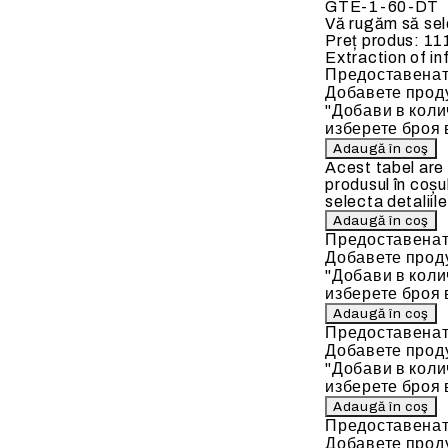
GTE-1-60-DT
Vă rugăm să sele
 ELECTRICE
BATERII DE INCALZIRE
Preț produs:
11
Extraction of in
Предоставенат
Добавете проду
"Добави в коли
изберете броя 
ate
Baterii de incalzire pe apa c
Acest tabel are
produsul în coșu
90 C)
selecta detaliile
Предоставенат
Добавете проду
"Добави в коли
изберете броя 
Предоставенат
Добавете проду
"Добави в коли
изберете броя 
Предоставенат
Добавете проду