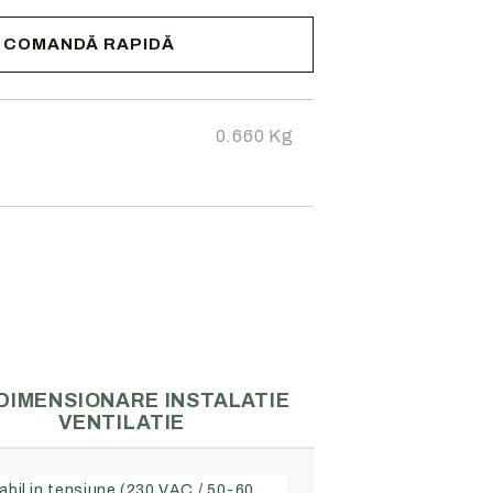
COMANDĂ RAPIDĂ
cta pentru
zii.
0.660
Kg
DIMENSIONARE INSTALATIE
VENTILATIE
labil in tensiune (230 VAC / 50-60