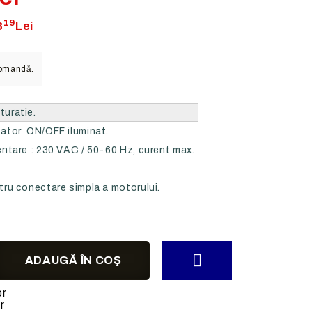
Senzori HVAC multifunctionali
HOTELURI
19
3
Lei
E DE
Regulatoare de turatie liniare
RESTAURANTE
Regulatoare de turatie in trepte
BUCATARII PROFESIONALE
comandă.
Variatoare digitale
Comutatoare - Potentiometre
turatie.
Intrerupatoare de mentenanta
ator ON/OFF iluminat.
Relee de protectie
ntare : 230 VAC / 50-60 Hz, curent max.
Regulatoare frecventiale
Surse de alimentare
ru conectare simpla a motorului.
or
r