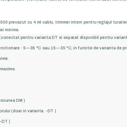
00 prevazut cu 4 ml cablu, trimmer intern pentru reglajul turati
iei minime.
conectat pentru varianta DT si separat disponibil pentru varian
 functionare : 5—35 °C sau 15—35 °C, in functie de varianta de p
nime.
i maxime.
rsiunea DM )
ului (doar in varianta -DT )
 -DT )