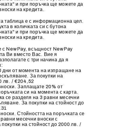
чката" и при поръчка ще можете да
вноски на кредита.
а таблица е с информационна цел.
кта в количката си с бутона
чката" и при поръчка ще можете да
вноски на кредита.
е с NewPay, всъщност NewPay
а Ви вместо Вас. Вие я
азполагате с три начина да я
х:
 дни от момента на изпращане на
оскъпяване. За покупки на
 лв. / €204,52
вноски. Заплащате 20% от
поръчката си на момента с карта.
а се разделя на 3 равни месечни
ъпяване. За покупки на стойност до
.31
носки. Стойността на поръчката се
 равни месечни вноски с
 покупки на стойност до 2000 лв. /