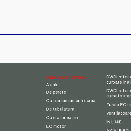
VENTILATOARE
DWDI rotor 
curbate ina
Axiale
DWDI rotor 
De perete
curbate ina
Cu transmisie prin curea
Turele EC m
De tubulatura
Ventilatoare
Cu motor extern
IN LINIE
EC motor
AXIALE EC