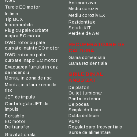
Atex
Anticorozive
Turele EC motor
Mediu coroziv
In linie
Mediu coroziv EX
Tip BOX
Rezidentiale
Incorporabile
Solutii KIT
Plug cu pale curbate
Perdele de Aer
inapoi-EC motor
DWDI rotor cu pale
RECUPERATOARE DE
curbate inainte EC motor
CALDURA
DWDI rotor cu pale
Gama comerciala
curbate inapoi EC motor
Gama rezidentiala
Evacuarea fumului in caz
de incendiu
GRILE DIN AL
Montaj in zona de risc
ANODIZAT
Montaj in afara zonei de
De plafon
risc
Cu jet turbionar
JET de impuls
Pentru exterior
Centrifugale JET de
De podea
impuls
Simpla deflexie
Dubla deflexie
Portabile
Valve
EC motor
De transfer
Regulatoare frecventiale
Surse de alimentare
Gravitationala