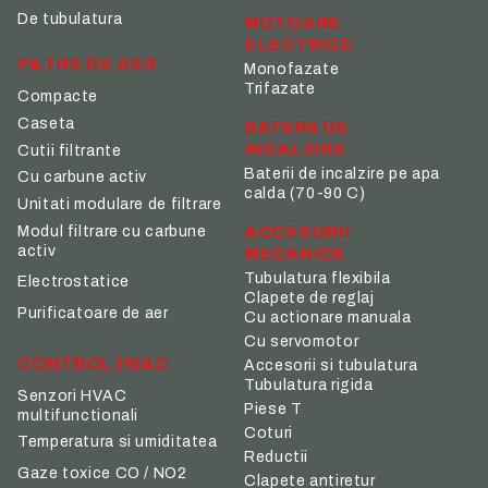
De tubulatura
MOTOARE
ELECTRICE
FILTRE DE AER
Monofazate
Trifazate
Compacte
Caseta
BATERII DE
INCALZIRE
Cutii filtrante
Baterii de incalzire pe apa
Cu carbune activ
calda (70-90 C)
Unitati modulare de filtrare
ACCESORII
Modul filtrare cu carbune
activ
MECANICE
Tubulatura flexibila
Electrostatice
Clapete de reglaj
Purificatoare de aer
Cu actionare manuala
Cu servomotor
CONTROL HVAC
Accesorii si tubulatura
Tubulatura rigida
Senzori HVAC
Piese T
multifunctionali
Coturi
Temperatura si umiditatea
Reductii
Gaze toxice CO / NO2
Clapete antiretur