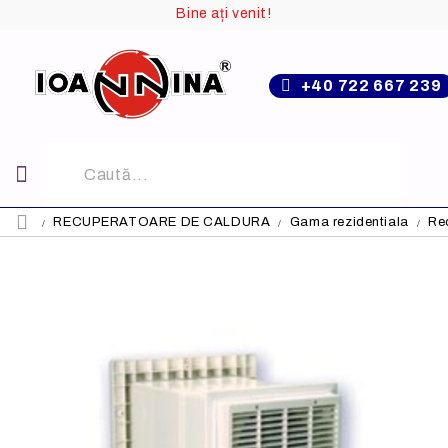
Bine ați venit!
+40 722 667 239
RECUPERATOARE DE CALDURA
Gama rezidentiala
Re