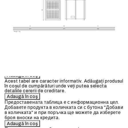
Debit de aer:
300
m3/h
Tensiune alimentare:
220/240
V- 50 Hz
Credit Calculator
Credit calculator
Recuperator de caldura - HR 300
Vă rugăm să selectați instituția de credit
Preț produs:
3791.02Lei
Extraction of information from credit institutions
Предоставената таблица е с информационна цел.
Добавете продукта в количката си с бутона "Добави
в количката" и при поръчка ще можете да изберете
броя вноски на кредита.
Acest tabel are caracter informativ. Adăugați produsul
în coșul de cumpărături unde veți putea selecta
detaliile cererii de creditare.
Предоставената таблица е с информационна цел.
Добавете продукта в количката си с бутона "Добави
в количката" и при поръчка ще можете да изберете
броя вноски на кредита.