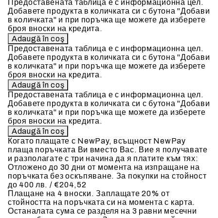
Предоставената таблица е с информационна цел.
Добавете продукта в количката си с бутона "Добави
в количката" и при поръчка ще можете да изберете
броя вноски на кредита.
Предоставената таблица е с информационна цел.
Добавете продукта в количката си с бутона "Добави
в количката" и при поръчка ще можете да изберете
броя вноски на кредита.
Предоставената таблица е с информационна цел.
Добавете продукта в количката си с бутона "Добави
в количката" и при поръчка ще можете да изберете
броя вноски на кредита.
Когато плащате с NewPay, всъщност NewPay
плаща поръчката Ви вместо Вас. Вие я получавате
и разполагате с три начина да я платите към тях:
Отложено до 30 дни от момента на изпращане на
поръчката без оскъпяване. За покупки на стойност
до 400 лв. / €204,52
Плащане на 4 вноски. Заплащате 20% от
стойността на поръчката си на момента с карта.
Останалата сума се разделя на 3 равни месечни