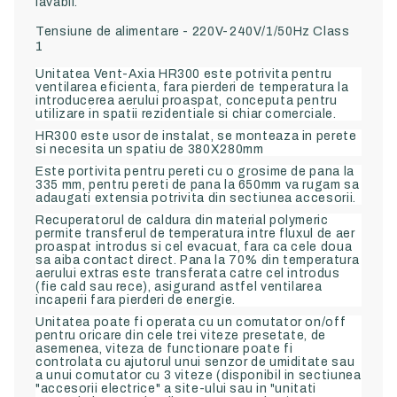
lavabil.
Tensiune de alimentare - 220V-240V/1/50Hz Class
1
Unitatea Vent-Axia HR300 este potrivita pentru
ventilarea eficienta, fara pierderi de temperatura la
introducerea aerului proaspat, conceputa pentru
utilizare in spatii rezidentiale si chiar comerciale.
HR300 este usor de instalat, se monteaza in perete
si necesita un spatiu de 380X280mm
Este portivita pentru pereti cu o grosime de pana la
335 mm, pentru pereti de pana la 650mm va rugam sa
adaugati extensia potrivita din sectiunea accesorii.
Recuperatorul de caldura din material polymeric
permite transferul de temperatura intre fluxul de aer
proaspat introdus si cel evacuat, fara ca cele doua
sa aiba contact direct. Pana la 70% din temperatura
aerului extras este transferata catre cel introdus
(fie cald sau rece), asigurand astfel ventilarea
incaperii fara pierderi de energie.
Unitatea poate fi operata cu un comutator on/off
pentru oricare din cele trei viteze presetate, de
asemenea, viteza de functionare poate fi
controlata cu ajutorul unui senzor de umiditate sau
a unui comutator cu 3 viteze (disponibil in sectiunea
"accesorii electrice" a site-ului sau in "unitati