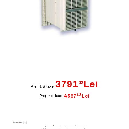
Recuperator de caldura - HR 300
3791
Lei
02
Preţ fără taxe
13
4587
Lei
Preţ inc. taxe
Disponibil cu precomandă.