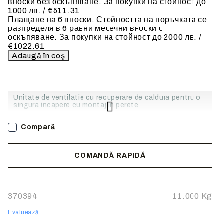
вноски без оскъпяване. За покупки на стойност до
1000 лв. / €511.31
Плащане на 6 вноски. Стойността на поръчката се
разпределя в 6 равни месечни вноски с
оскъпяване. За покупки на стойност до 2000 лв. /
€1022.61
Unitate de ventilatie cu recuperare de caldura pentru o
singura incapere cu montaj in perete.
Compară
COMANDĂ RAPIDĂ
Noi vă vom contacta pentru finalizarea comenzii.
370394
11.000
Kg
Evaluează