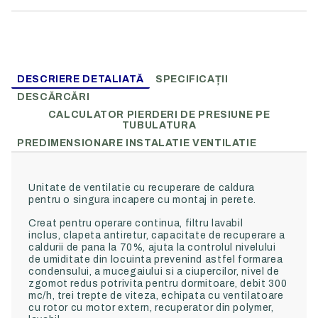
DESCRIERE DETALIATĂ
SPECIFICAȚII
DESCĂRCĂRI
CALCULATOR PIERDERI DE PRESIUNE PE
TUBULATURA
PREDIMENSIONARE INSTALATIE VENTILATIE
Unitate de ventilatie cu recuperare de caldura
pentru o singura incapere cu montaj in perete.
Creat pentru operare continua,
filtru lavabil
inclus,
clapeta antiretur,
capacitate de recuperare a
caldurii de pana la 70%,
ajuta la controlul nivelului
de umiditate din locuinta prevenind astfel formarea
condensului, a mucegaiului si a ciupercilor,
nivel de
zgomot redus potrivita pentru dormitoare,
debit 300
mc/h,
trei trepte de viteza,
echipata cu ventilatoare
cu rotor cu motor extern,
recuperator din polymer,