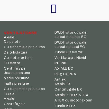
VENTILATOARE
DWDI rotor cu pale
curbate inainte EC
Axiale
De perete
DWDI rotor cu pale
curbate inapoi EC
Cu transmisie prin curea
Turele EC motor
De tubulatura
Ventilatoare Hibrid
Cu motor extern
IN LINIE
EC motor
Centrifugale
AXIALE EC
Joasa presiune
Plug COPRA
Medie presiune
Antiex
Inalta presiune
Axiale EX
Cu transmisie prin curea
Centrifugale EX
Turele
Axiale in BOX ATEX
Axiale
ATEX cu motor extern
Centrifugale
Turele ATEX