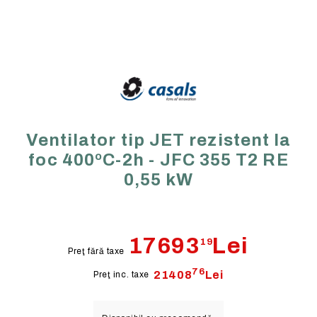
Ventilator tip JET rezistent la
foc 400ºC-2h - JFC 355 T2 RE
0,55 kW
17693
Lei
19
Preţ fără taxe
76
21408
Lei
Preţ inc. taxe