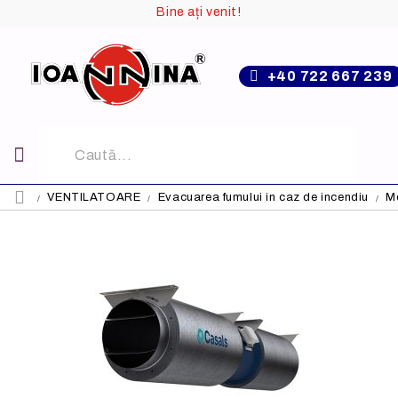
Bine ați venit!
+40 722 667 239
VENTILATOARE
Evacuarea fumului in caz de incendiu
Mo