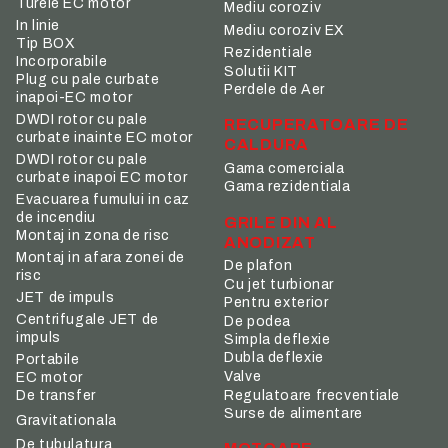
Turele EC motor
Mediu coroziv
In linie
Mediu coroziv EX
Tip BOX
Rezidentiale
Incorporabile
Solutii KIT
Plug cu pale curbate
Perdele de Aer
inapoi-EC motor
DWDI rotor cu pale
RECUPERATOARE DE
curbate inainte EC motor
CALDURA
DWDI rotor cu pale
Gama comerciala
curbate inapoi EC motor
Gama rezidentiala
Evacuarea fumului in caz
de incendiu
GRILE DIN AL
Montaj in zona de risc
ANODIZAT
Montaj in afara zonei de
De plafon
risc
Cu jet turbionar
JET de impuls
Pentru exterior
Centrifugale JET de
De podea
impuls
Simpla deflexie
Dubla deflexie
Portabile
Valve
EC motor
De transfer
Regulatoare frecventiale
Surse de alimentare
Gravitationala
De tubulatura