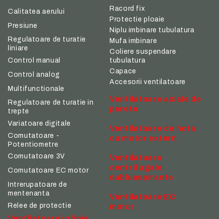
Racord fix
Calitatea aerului
Protectie ploaie
Presiune
Niplu imbinare tubulatura
Regulatoare de turatie
Mufa imbinare
liniare
Coliere suspendare
tubulatura
Control manual
Capace
Control analog
Accesorii ventilatoare
Multifunctionale
Ventilatoare axiale de
Regulatoare de turatie in
perete
trepte
Variatoare digitale
Ventilatoare de hota
Comutatoare -
cu motor extern
Potentiometre
Comutatoare 3V
Ventilatoare
centrifugale
Comutatoare EC motor
dubluaspirante
Intrerupatoare de
mentenanta
Ventilatoare EC
Relee de protectie
motor
Ventilatoare in linie