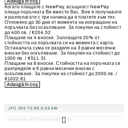
Когато плащате с NewPay, всъщност NewPay
плаща поръчката Ви вместо Вас. Вие я получавате
и разполагате с три начина да я платите към тях:
Отложено до 30 дни от момента на изпращане на
поръчката без оскъпяване. За покупки на стойност
до 400 лв. / €204,52
Плащане на 4 вноски. Заплащате 20% от
стойността на поръчката си на момента с карта.
Останалата сума се разделя на 3 равни месечни
вноски без оскъпяване. За покупки на стойност до
1000 лв. / €511.31
Плащане на 6 вноски. Стойността на поръчката се
разпределя в 6 равни месечни вноски с
оскъпяване. За покупки на стойност до 2000 лв. /
€1022.61
JFC 355 T2 RE 0,55 kW
Ventilator JET circular 400ºC/2h.