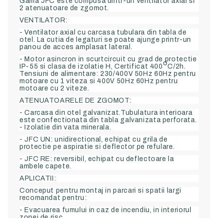
Gama JFC este compusa dintr-un ventilator axial si
2 atenuatoare de zgomot.
VENTILATOR:
- Ventilator axial cu carcasa tubulara din tabla de
otel. La cutia de legaturi se poate ajunge printr-un
panou de acces amplasat lateral.
- Motor asincron in scurtcircuit cu grad de protectie
o
IP-55 si clasa de izolatie H, Certificat 400
C/2h.
Tensiuni de alimentare: 230/400V 50Hz 60Hz pentru
motoare cu 1 viteza si 400V 50Hz 60Hz pentru
motoare cu 2 viteze.
ATENUATOARELE DE ZGOMOT:
- Carcasa din otel galvanizat.Tubulatura interioara
este confectionata din tabla galvanizata perforata.
- Izolatie din vata minerala.
- JFC UN: unidirectional, echipat cu grila de
protectie pe aspiratie si deflector pe refulare.
- JFC RE: reversibil, echipat cu deflectoare la
ambele capete.
APLICATII:
Conceput pentru montaj in parcari si spatii largi
recomandat pentru:
- Evacuarea fumului in caz de incendiu, in interiorul
zonei de risc.