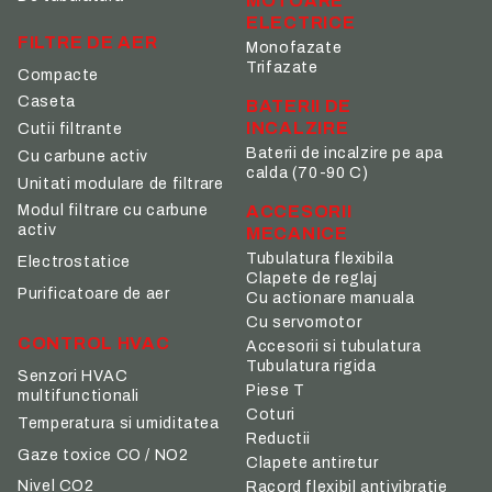
MOTOARE
ELECTRICE
FILTRE DE AER
Monofazate
Trifazate
Compacte
Caseta
BATERII DE
INCALZIRE
Cutii filtrante
Baterii de incalzire pe apa
Cu carbune activ
calda (70-90 C)
Unitati modulare de filtrare
ACCESORII
Modul filtrare cu carbune
activ
MECANICE
Tubulatura flexibila
Electrostatice
Clapete de reglaj
Purificatoare de aer
Cu actionare manuala
Cu servomotor
CONTROL HVAC
Accesorii si tubulatura
Tubulatura rigida
Senzori HVAC
Piese T
multifunctionali
Coturi
Temperatura si umiditatea
Reductii
Gaze toxice CO / NO2
Clapete antiretur
Nivel CO2
Racord flexibil antivibratie