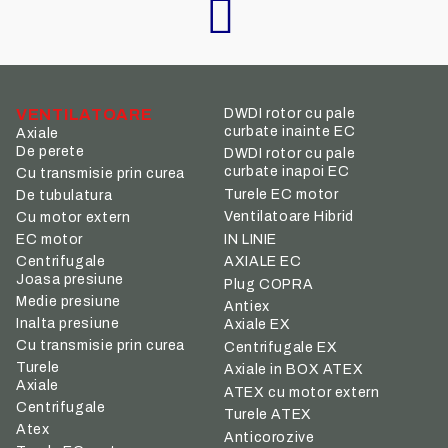
VENTILATOARE
DWDI rotor cu pale
curbate inainte EC
Axiale
De perete
DWDI rotor cu pale
curbate inapoi EC
Cu transmisie prin curea
Turele EC motor
De tubulatura
Ventilatoare Hibrid
Cu motor extern
IN LINIE
EC motor
Centrifugale
AXIALE EC
Joasa presiune
Plug COPRA
Medie presiune
Antiex
Inalta presiune
Axiale EX
Cu transmisie prin curea
Centrifugale EX
Turele
Axiale in BOX ATEX
Axiale
ATEX cu motor extern
Centrifugale
Turele ATEX
Atex
Anticorozive