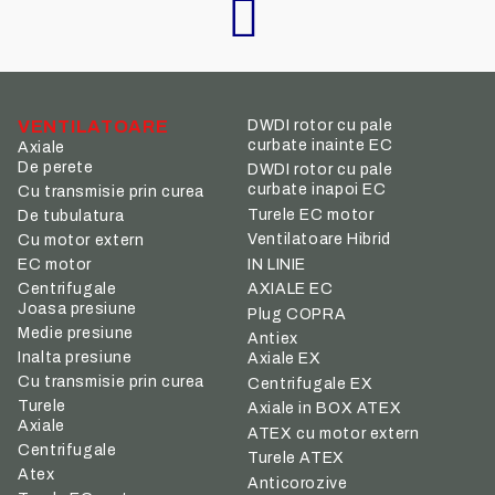
VENTILATOARE
DWDI rotor cu pale
curbate inainte EC
Axiale
De perete
DWDI rotor cu pale
curbate inapoi EC
Cu transmisie prin curea
Turele EC motor
De tubulatura
Ventilatoare Hibrid
Cu motor extern
IN LINIE
EC motor
Centrifugale
AXIALE EC
Joasa presiune
Plug COPRA
Medie presiune
Antiex
Inalta presiune
Axiale EX
Cu transmisie prin curea
Centrifugale EX
Turele
Axiale in BOX ATEX
Axiale
ATEX cu motor extern
Centrifugale
Turele ATEX
Atex
Anticorozive