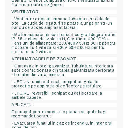
Gama JFC este compusa dintr-un ventilator axial si
2 atenuatoare de zgomot.
VENTILATOR:
- Ventilator axial cu carcasa tubulara din tabla de
otel. La cutia de legaturi se poate ajunge printr-un
panou de acces amplasat lateral.
- Motor asincron in scurtcircuit cu grad de protectie
o
IP-55 si clasa de izolatie H, Certificat 400
C/2h.
Tensiuni de alimentare: 230/400V 50Hz 60Hz pentru
motoare cu 1 viteza si 400V 50Hz 60Hz pentru
motoare cu 2 viteze.
ATENUATOARELE DE ZGOMOT:
- Carcasa din otel galvanizat.Tubulatura interioara
este confectionata din tabla galvanizata perforata.
- Izolatie din vata minerala.
- JFC UN: unidirectional, echipat cu grila de
protectie pe aspiratie si deflector pe refulare.
- JFC RE: reversibil, echipat cu deflectoare la
ambele capete.
APLICATII:
Conceput pentru montaj in parcari si spatii largi
recomandat pentru:
- Evacuarea fumului in caz de incendiu, in interiorul
zonei de risc.