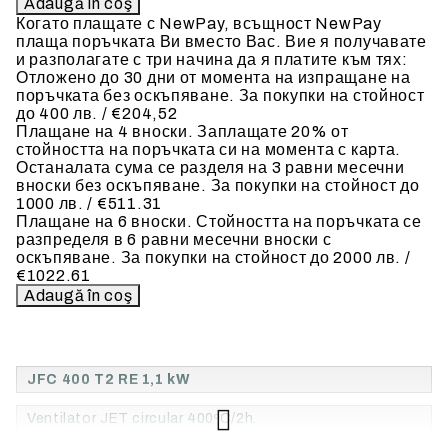
Когато плащате с NewPay, всъщност NewPay
плаща поръчката Ви вместо Вас. Вие я получавате
и разполагате с три начина да я платите към тях:
Отложено до 30 дни от момента на изпращане на
поръчката без оскъпяване. За покупки на стойност
до 400 лв. / €204,52
Плащане на 4 вноски. Заплащате 20% от
стойността на поръчката си на момента с карта.
Останалата сума се разделя на 3 равни месечни
вноски без оскъпяване. За покупки на стойност до
1000 лв. / €511.31
Плащане на 6 вноски. Стойността на поръчката се
разпределя в 6 равни месечни вноски с
оскъпяване. За покупки на стойност до 2000 лв. /
€1022.61
JFC 400 T2 RE 1,1 kW
Ventilator JET circular 400ºC/2h.