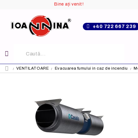
Bine ați venit!
+40 722 667 239
VENTILATOARE
Evacuarea fumului in caz de incendiu
Mo