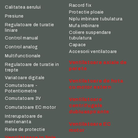
Racord fix
Calitatea aerului
Protectie ploaie
Presiune
Niplu imbinare tubulatura
Regulatoare de turatie
Mufa imbinare
liniare
Coliere suspendare
tubulatura
Control manual
Capace
Control analog
Accesorii ventilatoare
Multifunctionale
Ventilatoare axiale de
Regulatoare de turatie in
perete
trepte
Variatoare digitale
Ventilatoare de hota
Comutatoare -
cu motor extern
Potentiometre
Comutatoare 3V
Ventilatoare
centrifugale
Comutatoare EC motor
dubluaspirante
Intrerupatoare de
mentenanta
Ventilatoare EC
Relee de protectie
motor
Ventilatoare in linie