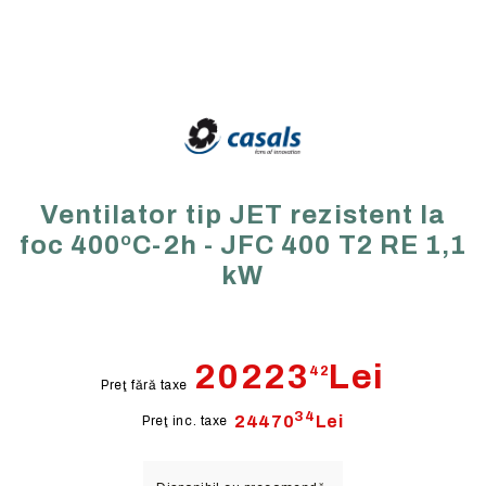
Ventilator tip JET rezistent la
foc 400ºC-2h - JFC 400 T2 RE 1,1
kW
20223
Lei
42
Preţ fără taxe
34
24470
Lei
Preţ inc. taxe