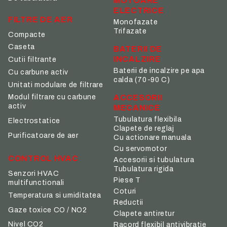
MOTOARE
ELECTRICE
FILTRE DE AER
Monofazate
Trifazate
Compacte
Caseta
BATERII DE
INCALZIRE
Cutii filtrante
Baterii de incalzire pe apa
Cu carbune activ
calda (70-90 C)
Unitati modulare de filtrare
ACCESORII
Modul filtrare cu carbune
activ
MECANICE
Tubulatura flexibila
Electrostatice
Clapete de reglaj
Purificatoare de aer
Cu actionare manuala
Cu servomotor
CONTROL HVAC
Accesorii si tubulatura
Tubulatura rigida
Senzori HVAC
Piese T
multifunctionali
Coturi
Temperatura si umiditatea
Reductii
Gaze toxice CO / NO2
Clapete antiretur
Nivel CO2
Racord flexibil antivibratie