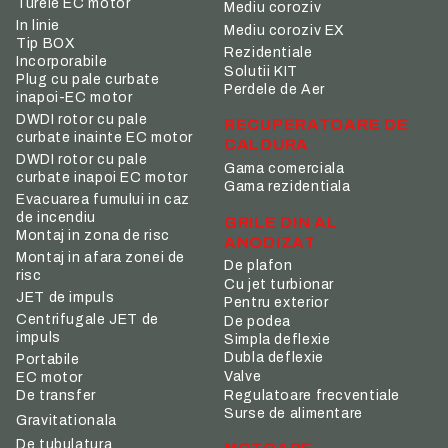
Turele EC motor
Mediu coroziv
In linie
Mediu coroziv EX
Tip BOX
Rezidentiale
Incorporabile
Solutii KIT
Plug cu pale curbate
Perdele de Aer
inapoi-EC motor
DWDI rotor cu pale
RECUPERATOARE DE
curbate inainte EC motor
CALDURA
DWDI rotor cu pale
Gama comerciala
curbate inapoi EC motor
Gama rezidentiala
Evacuarea fumului in caz
de incendiu
GRILE DIN AL
Montaj in zona de risc
ANODIZAT
Montaj in afara zonei de
De plafon
risc
Cu jet turbionar
JET de impuls
Pentru exterior
Centrifugale JET de
De podea
impuls
Simpla deflexie
Dubla deflexie
Portabile
Valve
EC motor
De transfer
Regulatoare frecventiale
Surse de alimentare
Gravitationala
De tubulatura