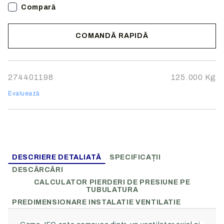
Compară
COMANDĂ RAPIDĂ
Noi vă vom contacta pentru finalizarea comenzii.
274401198
125.000
Kg
Evaluează
DESCRIERE DETALIATĂ
SPECIFICAȚII
DESCĂRCĂRI
CALCULATOR PIERDERI DE PRESIUNE PE
TUBULATURA
PREDIMENSIONARE INSTALATIE VENTILATIE