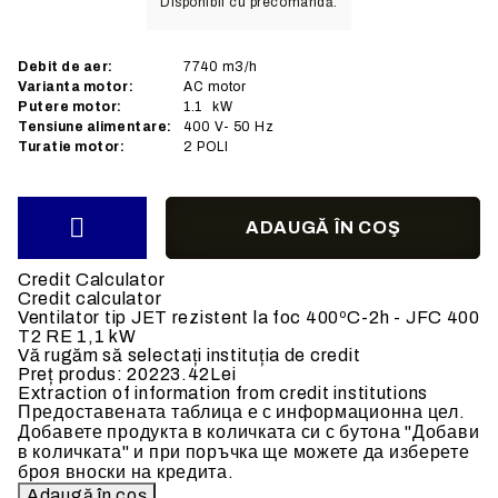
Disponibil cu precomandă.
Debit de aer:
7740
m3/h
Varianta motor:
AC
motor
Putere motor:
1.1
kW
Tensiune alimentare:
400
V- 50 Hz
Turatie motor:
2 POLI
Credit Calculator
Credit calculator
Ventilator tip JET rezistent la foc 400ºC-2h - JFC 400
T2 RE 1,1 kW
Vă rugăm să selectați instituția de credit
Preț produs:
20223.42Lei
Extraction of information from credit institutions
Предоставената таблица е с информационна цел.
Добавете продукта в количката си с бутона "Добави
в количката" и при поръчка ще можете да изберете
броя вноски на кредита.