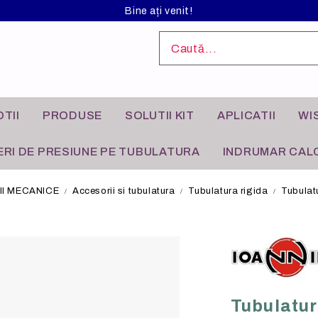
Bine ați venit!
TII
PRODUSE
SOLUTII KIT
APLICATII
WI
RI DE PRESIUNE PE TUBULATURA
INDRUMAR CALC
I MECANICE
Accesorii si tubulatura
Tubulatura rigida
Tubulat
L ANODIZAT
I INDUSTRIALE
FILTRE DE AER
APLICATII REZIDENTIALE
Tubulatur