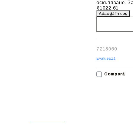
оскъпяване. За
€1022.61
Noi vă vom conta
finalizarea comen
7213060
Evaluează
Compară