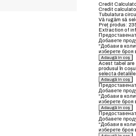
Credit Calculat
 ELECTRICE
BATERII DE INCALZIRE
Credit calculato
Tubulatura circ
Vă rugăm să sele
Preț produs:
23
Extraction of in
Предоставенат
Добавете проду
"Добави в коли
ate
Baterii de incalzire pe apa c
изберете броя 
90 C)
Acest tabel are
produsul în coșu
selecta detaliile
Предоставенат
Добавете проду
"Добави в коли
изберете броя 
Предоставенат
Добавете проду
"Добави в коли
изберете броя 