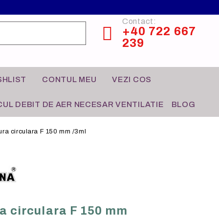
Contact:
+40 722 667
239
SHLIST
CONTUL MEU
VEZI COS
UL DEBIT DE AER NECESAR VENTILATIE
BLOG
ura circulara F 150 mm /3ml
CONTROL HVAC
HO-RE-CA
a circulara F 150 mm