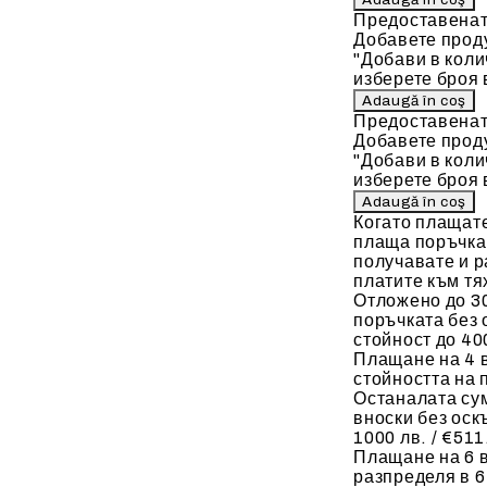
Предоставенат
Добавете проду
"Добави в коли
изберете броя 
Предоставенат
Добавете проду
"Добави в коли
изберете броя 
Когато плащат
плаща поръчкат
получавате и р
платите към тя
Отложено до 30
поръчката без 
стойност до 400
Плащане на 4 
стойността на 
Останалата сум
вноски без оск
1000 лв. / €511
Плащане на 6 в
разпределя в 6