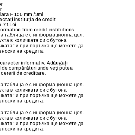
or
ACCESORII MECANICE
r
ulara F 150 mm /3ml
ctați instituția de credit
5.71Lei
formation from credit institutions
а таблица е с информационна цел.
кта в количката си с бутона
чката" и при поръчка ще можете да
alda (70-
Tubulatura flexibila
вноски на кредита.
Clapete de reglaj
 caracter informativ. Adăugați
Accesorii si tubulatura
l de cumpărături unde veți putea
 cererii de creditare.
Accesorii ventilatoare
а таблица е с информационна цел.
кта в количката си с бутона
чката" и при поръчка ще можете да
вноски на кредита.
а таблица е с информационна цел.
кта в количката си с бутона
чката" и при поръчка ще можете да
вноски на кредита.