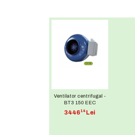
Ventilator centrifugal -
BT3 150 EEC
14
3446
Lei