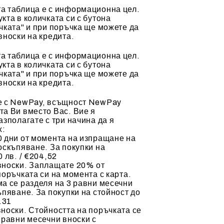
а таблица е с информационна цел.
кта в количката си с бутона
чката" и при поръчка ще можете да
вноски на кредита.
а таблица е с информационна цел.
кта в количката си с бутона
чката" и при поръчка ще можете да
вноски на кредита.
е с NewPay, всъщност NewPay
а Ви вместо Вас. Вие я
азполагате с три начина да я
х:
 дни от момента на изпращане на
оскъпяване. За покупки на
 лв. / €204,52
вноски. Заплащате 20% от
поръчката си на момента с карта.
а се разделя на 3 равни месечни
ъпяване. За покупки на стойност до
.31
носки. Стойността на поръчката се
 равни месечни вноски с