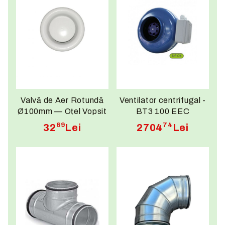
Valvă de Aer Rotundă
Ventilator centrifugal -
Ø100mm — Oțel Vopsit
BT3 100 EEC
Electrostatic
69
74
32
Lei
2704
Lei
RAL9016, Disc
Reglabil,
Admisie/Evacuare Aer