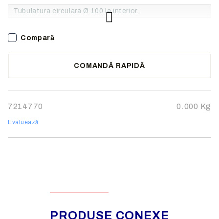
Tubulatura circulara Ø 100 la interior.
Material: tabla otel galvanizat g=0,5 mm
Compară
COMANDĂ RAPIDĂ
Noi vă vom contacta pentru finalizarea comenzii.
7214770
0.000
Kg
Evaluează
PRODUSE CONEXE