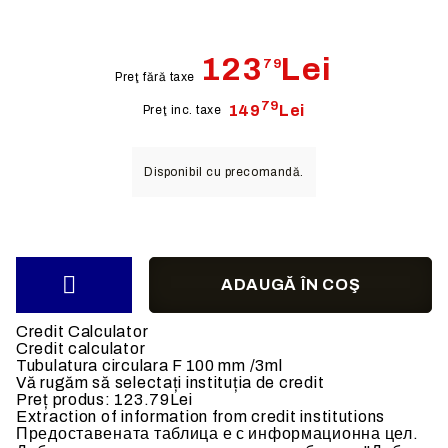
123
Lei
79
Preţ fără taxe
79
149
Lei
Preţ inc. taxe
Disponibil cu precomandă.
Credit Calculator
Credit calculator
Tubulatura circulara F 100 mm /3ml
Vă rugăm să selectați instituția de credit
Preț produs:
123.79Lei
Extraction of information from credit institutions
Предоставената таблица е с информационна цел.