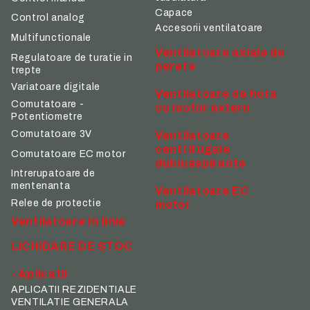
Capace
Control analog
Accesorii ventilatoare
Multifunctionale
Ventilatoare axiale de
Regulatoare de turatie in
perete
trepte
Variatoare digitale
Ventilatoare de hota
Comutatoare -
cu motor extern
Potentiometre
Comutatoare 3V
Ventilatoare
centrifugale
Comutatoare EC motor
dubluaspirante
Intrerupatoare de
mentenanta
Ventilatoare EC
Relee de protectie
motor
Ventilatoare in linie
LICHIDARE DE STOC
- Aplicatii
APLICATII REZIDENTIALE
VENTILATIE GENERALA