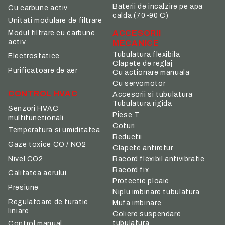
Baterii de incalzire pe apa
Cu carbune activ
calda (70-90 C)
Unitati modulare de filtrare
ACCESORII
Modul filtrare cu carbune
activ
MECANICE
Tubulatura flexibila
Electrostatice
Clapete de reglaj
Purificatoare de aer
Cu actionare manuala
Cu servomotor
CONTROL HVAC
Accesorii si tubulatura
Tubulatura rigida
Senzori HVAC
Piese T
multifunctionali
Coturi
Temperatura si umiditatea
Reductii
Gaze toxice CO / NO2
Clapete antiretur
Nivel CO2
Racord flexibil antivibratie
Racord fix
Calitatea aerului
Protectie ploaie
Presiune
Niplu imbinare tubulatura
Regulatoare de turatie
Mufa imbinare
liniare
Coliere suspendare
tubulatura
Control manual