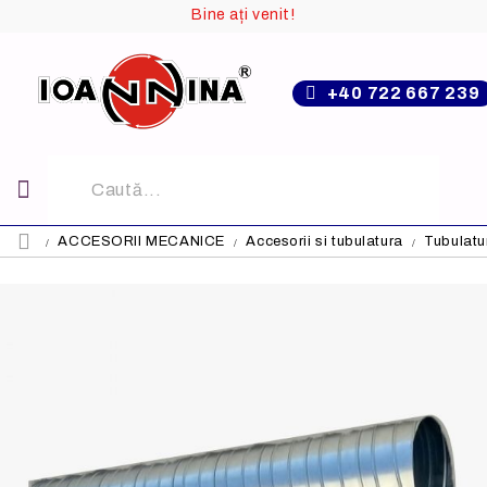
Bine ați venit!
+40 722 667 239
ACCESORII MECANICE
Accesorii si tubulatura
Tubulatu