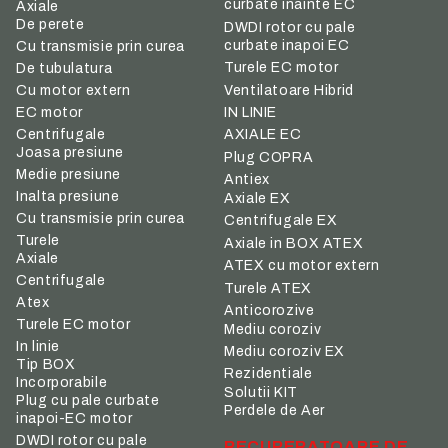
curbate inainte EC
Axiale
De perete
DWDI rotor cu pale
curbate inapoi EC
Cu transmisie prin curea
Turele EC motor
De tubulatura
Ventilatoare Hibrid
Cu motor extern
IN LINIE
EC motor
Centrifugale
AXIALE EC
Joasa presiune
Plug COPRA
Medie presiune
Antiex
Inalta presiune
Axiale EX
Cu transmisie prin curea
Centrifugale EX
Turele
Axiale in BOX ATEX
Axiale
ATEX cu motor extern
Centrifugale
Turele ATEX
Atex
Anticorozive
Turele EC motor
Mediu coroziv
In linie
Mediu coroziv EX
Tip BOX
Rezidentiale
Incorporabile
Solutii KIT
Plug cu pale curbate
Perdele de Aer
inapoi-EC motor
DWDI rotor cu pale
RECUPERATOARE DE