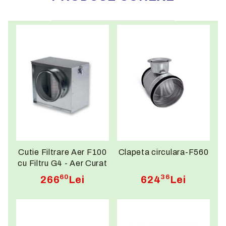
Cutie Filtrare Aer F100
Clapeta circulara-F560
cu Filtru G4 - Aer Curat
Garantat!
60
36
266
Lei
624
Lei