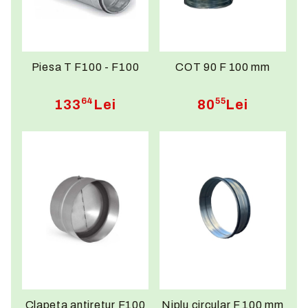
Piesa T F100 - F100
COT 90 F 100 mm
64
55
133
Lei
80
Lei
Clapeta antiretur F100
Niplu circular F 100 mm