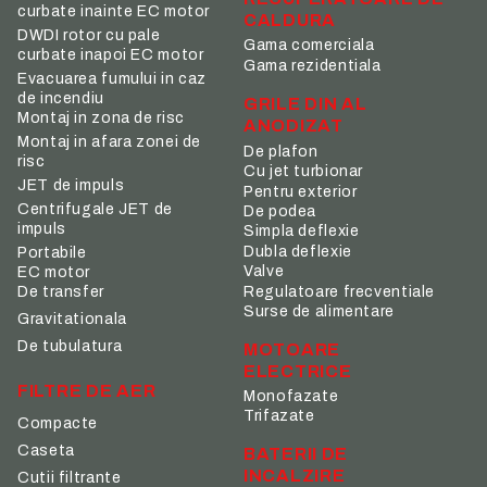
curbate inainte EC motor
CALDURA
DWDI rotor cu pale
Gama comerciala
curbate inapoi EC motor
Gama rezidentiala
Evacuarea fumului in caz
de incendiu
GRILE DIN AL
Montaj in zona de risc
ANODIZAT
Montaj in afara zonei de
De plafon
risc
Cu jet turbionar
JET de impuls
Pentru exterior
Centrifugale JET de
De podea
impuls
Simpla deflexie
Dubla deflexie
Portabile
Valve
EC motor
De transfer
Regulatoare frecventiale
Surse de alimentare
Gravitationala
De tubulatura
MOTOARE
ELECTRICE
FILTRE DE AER
Monofazate
Trifazate
Compacte
Caseta
BATERII DE
INCALZIRE
Cutii filtrante