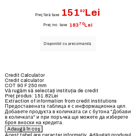
151
Lei
82
Preţ fără taxe
70
183
Lei
Preţ inc. taxe
Disponibil cu precomandă.
Credit Calculator
Credit calculator
COT 90 F 250 mm
Vă rugăm să selectați instituția de credit
Preț produs:
151.82Lei
Extraction of information from credit institutions
Предоставената таблица е с информационна цел.
Добавете продукта в количката си с бутона "Добави
в количката" и при поръчка ще можете да изберете
броя вноски на кредита.
Acest tabel are caracter informativ. Adăugați produsul