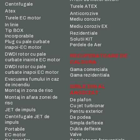
Centrifugale
Turele ATEX
Atex
Anticorozive
Turele EC motor
Mediu coroziv
In linie
Mediu coroziv EX
Tip BOX
Rezidentiale
Incorporabile
Solutii KIT
Plug cu pale curbate
Perdele de Aer
inapoi-EC motor
DWDI rotor cu pale
RECUPERATOARE DE
curbate inainte EC motor
CALDURA
DWDI rotor cu pale
Gama comerciala
curbate inapoi EC motor
Gama rezidentiala
Evacuarea fumului in caz
de incendiu
GRILE DIN AL
Montaj in zona de risc
ANODIZAT
Montaj in afara zonei de
De plafon
risc
Cu jet turbionar
JET de impuls
Pentru exterior
Centrifugale JET de
De podea
impuls
Simpla deflexie
Dubla deflexie
Portabile
Valve
EC motor