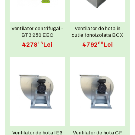
Ventilator centrifugal -
Ventilator de hota in
BT3 250 EEC
cutie fonoizolata BOX
CF 1,5 HP 250 T4
16
88
4278
Lei
4792
Lei
Ventilator de hota IE3
Ventilator de hota CF