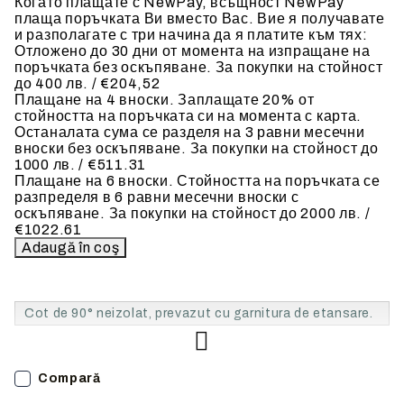
Когато плащате с NewPay, всъщност NewPay
плаща поръчката Ви вместо Вас. Вие я получавате
и разполагате с три начина да я платите към тях:
Отложено до 30 дни от момента на изпращане на
поръчката без оскъпяване. За покупки на стойност
до 400 лв. / €204,52
Плащане на 4 вноски. Заплащате 20% от
стойността на поръчката си на момента с карта.
Останалата сума се разделя на 3 равни месечни
вноски без оскъпяване. За покупки на стойност до
1000 лв. / €511.31
Плащане на 6 вноски. Стойността на поръчката се
разпределя в 6 равни месечни вноски с
оскъпяване. За покупки на стойност до 2000 лв. /
€1022.61
Cot de 90° neizolat, prevazut cu garnitura de etansare.
Compară