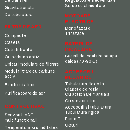
De transfer
Regulatoare frecventiale
Surse de alimentare
Gravitationala
De tubulatura
MOTOARE
ELECTRICE
FILTRE DE AER
Monofazate
Trifazate
Compacte
Caseta
BATERII DE
INCALZIRE
Cutii filtrante
Baterii de incalzire pe apa
Cu carbune activ
calda (70-90 C)
Unitati modulare de filtrare
ACCESORII
Modul filtrare cu carbune
activ
MECANICE
Tubulatura flexibila
Electrostatice
Clapete de reglaj
Purificatoare de aer
Cu actionare manuala
Cu servomotor
CONTROL HVAC
Accesorii si tubulatura
Tubulatura rigida
Senzori HVAC
Piese T
multifunctionali
Coturi
Temperatura si umiditatea