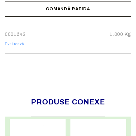
COMANDĂ RAPIDĂ
Noi vă vom contacta pentru finalizarea comenzii.
0001642
1.000
Kg
Evaluează
PRODUSE CONEXE