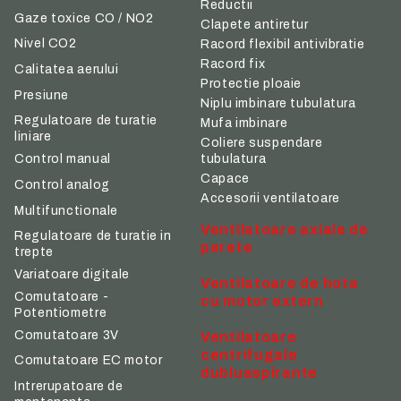
Reductii
Gaze toxice CO / NO2
Clapete antiretur
Nivel CO2
Racord flexibil antivibratie
Racord fix
Calitatea aerului
Protectie ploaie
Presiune
Niplu imbinare tubulatura
Regulatoare de turatie
Mufa imbinare
liniare
Coliere suspendare
tubulatura
Control manual
Capace
Control analog
Accesorii ventilatoare
Multifunctionale
Ventilatoare axiale de
Regulatoare de turatie in
perete
trepte
Variatoare digitale
Ventilatoare de hota
Comutatoare -
cu motor extern
Potentiometre
Comutatoare 3V
Ventilatoare
centrifugale
Comutatoare EC motor
dubluaspirante
Intrerupatoare de