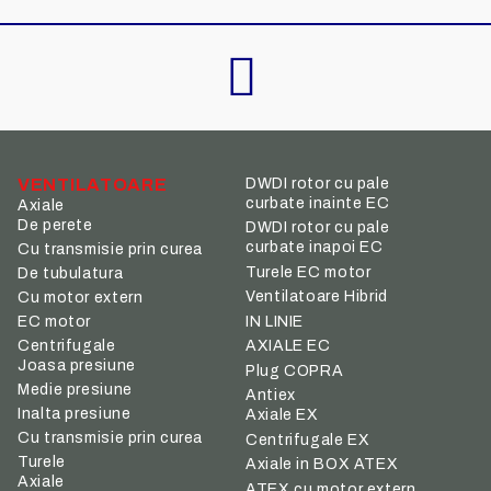
VENTILATOARE
DWDI rotor cu pale
curbate inainte EC
Axiale
De perete
DWDI rotor cu pale
curbate inapoi EC
Cu transmisie prin curea
Turele EC motor
De tubulatura
Ventilatoare Hibrid
Cu motor extern
IN LINIE
EC motor
Centrifugale
AXIALE EC
Joasa presiune
Plug COPRA
Medie presiune
Antiex
Inalta presiune
Axiale EX
Cu transmisie prin curea
Centrifugale EX
Turele
Axiale in BOX ATEX
Axiale
ATEX cu motor extern