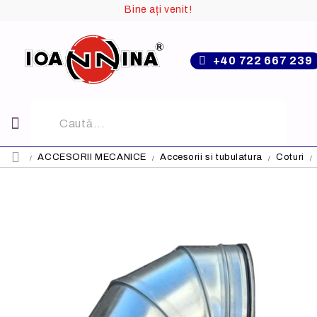
Bine ați venit!
+40 722 667 239
ACCESORII MECANICE
Accesorii si tubulatura
Coturi