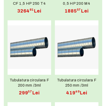
CF 1,5 HP 250 T4
0,5 HP 200 M4
81
57
3264
Lei
1885
Lei
Tubulatura circulara F
Tubulatura circulara F
200 mm /3ml
250 mm /3ml
57
49
299
Lei
419
Lei