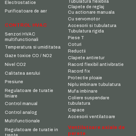
Tubulatura flexibila
Electrostatice
Clapete de reglaj
Purificatoare de aer
Cu actionare manuala
Cu servomotor
CONTROL HVAC
Accesorii si tubulatura
Tubulatura rigida
Senzori HVAC
Piese T
multifunctionali
Coturi
Temperatura si umiditatea
Reductii
Gaze toxice CO / NO2
Clapete antiretur
Nivel CO2
Racord flexibil antivibratie
Racord fix
Calitatea aerului
Protectie ploaie
Presiune
Niplu imbinare tubulatura
Regulatoare de turatie
Mufa imbinare
liniare
Coliere suspendare
tubulatura
Control manual
Capace
Control analog
Accesorii ventilatoare
Multifunctionale
Ventilatoare axiale de
Regulatoare de turatie in
perete
trepte