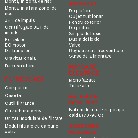
Montaj in zona de risc
ANODIZAT
Montaj in afara zonei de
De plafon
risc
Cu jet turbionar
JET de impuls
Pentru exterior
Centrifugale JET de
De podea
impuls
Simpla deflexie
Dubla deflexie
Portabile
Valve
EC motor
De transfer
Regulatoare frecventiale
Surse de alimentare
Gravitationala
De tubulatura
MOTOARE
ELECTRICE
FILTRE DE AER
Monofazate
Trifazate
Compacte
Caseta
BATERII DE
INCALZIRE
Cutii filtrante
Baterii de incalzire pe apa
Cu carbune activ
calda (70-90 C)
Unitati modulare de filtrare
ACCESORII
Modul filtrare cu carbune
activ
MECANICE