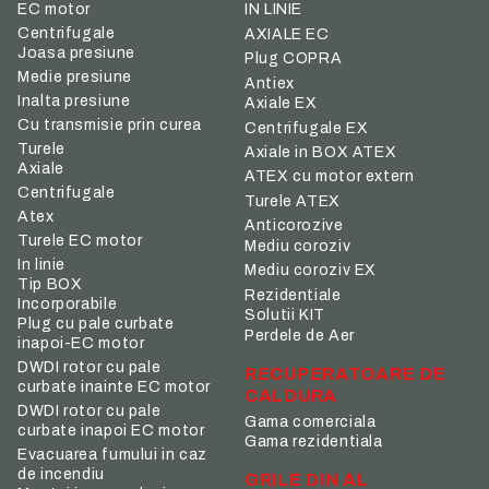
IN LINIE
EC motor
Centrifugale
AXIALE EC
Joasa presiune
Plug COPRA
Medie presiune
Antiex
Inalta presiune
Axiale EX
Cu transmisie prin curea
Centrifugale EX
Turele
Axiale in BOX ATEX
Axiale
ATEX cu motor extern
Centrifugale
Turele ATEX
Atex
Anticorozive
Turele EC motor
Mediu coroziv
In linie
Mediu coroziv EX
Tip BOX
Rezidentiale
Incorporabile
Solutii KIT
Plug cu pale curbate
Perdele de Aer
inapoi-EC motor
DWDI rotor cu pale
RECUPERATOARE DE
curbate inainte EC motor
CALDURA
DWDI rotor cu pale
Gama comerciala
curbate inapoi EC motor
Gama rezidentiala
Evacuarea fumului in caz
de incendiu
GRILE DIN AL