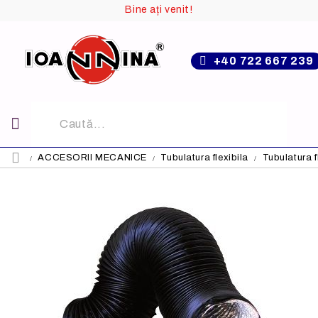
Bine ați venit!
+40 722 667 239
ACCESORII MECANICE
Tubulatura flexibila
Tubulatura f