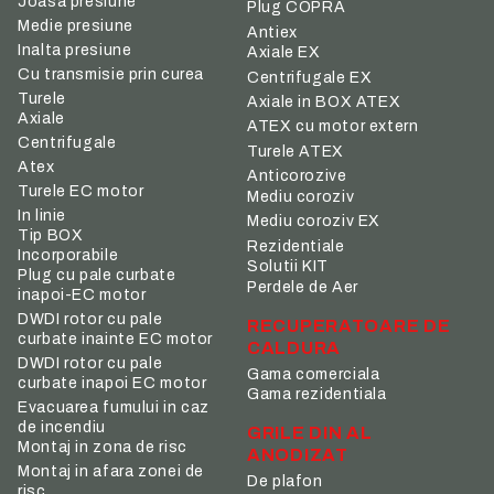
Joasa presiune
Plug COPRA
Medie presiune
Antiex
Inalta presiune
Axiale EX
Cu transmisie prin curea
Centrifugale EX
Turele
Axiale in BOX ATEX
Axiale
ATEX cu motor extern
Centrifugale
Turele ATEX
Atex
Anticorozive
Turele EC motor
Mediu coroziv
In linie
Mediu coroziv EX
Tip BOX
Rezidentiale
Incorporabile
Solutii KIT
Plug cu pale curbate
Perdele de Aer
inapoi-EC motor
DWDI rotor cu pale
RECUPERATOARE DE
curbate inainte EC motor
CALDURA
DWDI rotor cu pale
Gama comerciala
curbate inapoi EC motor
Gama rezidentiala
Evacuarea fumului in caz
de incendiu
GRILE DIN AL
Montaj in zona de risc
ANODIZAT
Montaj in afara zonei de
De plafon
risc