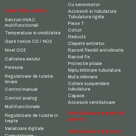
Cu servomotor
CONTROL HVAC
Accesorii si tubulatura
Tubulatura rigida
Senzori HVAC
Piese T
multifunctionali
Coturi
Temperatura si umiditatea
Reductii
Gaze toxice CO / NO2
Clapete antiretur
Nivel CO2
Racord flexibil antivibratie
Racord fix
Calitatea aerului
Protectie ploaie
Presiune
Niplu imbinare tubulatura
Regulatoare de turatie
Mufa imbinare
liniare
Coliere suspendare
tubulatura
Control manual
Capace
Control analog
Accesorii ventilatoare
Multifunctionale
Ventilatoare axiale de
Regulatoare de turatie in
perete
trepte
Variatoare digitale
Ventilatoare de hota
Comutatoare -