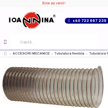
Bine ați venit!
+40 722 667 239
ACCESORII MECANICE
Tubulatura flexibila
Tubulatura 