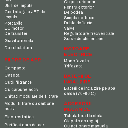
Cu jet turbionar
JET de impuls
Pentru exterior
Centrifugale JET de
De podea
impuls
Simpla deflexie
Dubla deflexie
Portabile
Valve
EC motor
De transfer
Regulatoare frecventiale
Surse de alimentare
Gravitationala
De tubulatura
MOTOARE
ELECTRICE
FILTRE DE AER
Monofazate
Trifazate
Compacte
Caseta
BATERII DE
INCALZIRE
Cutii filtrante
Baterii de incalzire pe apa
Cu carbune activ
calda (70-90 C)
Unitati modulare de filtrare
ACCESORII
Modul filtrare cu carbune
activ
MECANICE
Tubulatura flexibila
Electrostatice
Clapete de reglaj
Purificatoare de aer
Cu actionare manuala