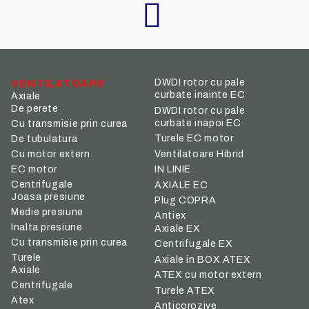
VENTILATOARE
DWDI rotor cu pale
curbate inainte EC
Axiale
De perete
DWDI rotor cu pale
curbate inapoi EC
Cu transmisie prin curea
Turele EC motor
De tubulatura
Ventilatoare Hibrid
Cu motor extern
IN LINIE
EC motor
Centrifugale
AXIALE EC
Joasa presiune
Plug COPRA
Medie presiune
Antiex
Inalta presiune
Axiale EX
Cu transmisie prin curea
Centrifugale EX
Turele
Axiale in BOX ATEX
Axiale
ATEX cu motor extern
Centrifugale
Turele ATEX
Atex
Anticorozive