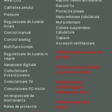
Nivel CO2
Racord flexibil antivibratie
Racord fix
Calitatea aerului
Protectie ploaie
Presiune
Niplu imbinare tubulatura
Regulatoare de turatie
Mufa imbinare
liniare
Coliere suspendare
tubulatura
Control manual
Capace
Control analog
Accesorii ventilatoare
Multifunctionale
Ventilatoare axiale de
Regulatoare de turatie in
perete
trepte
Variatoare digitale
Ventilatoare de hota
Comutatoare -
cu motor extern
Potentiometre
Comutatoare 3V
Ventilatoare
centrifugale
Comutatoare EC motor
dubluaspirante
Intrerupatoare de
mentenanta
Ventilatoare EC
Relee de protectie
motor