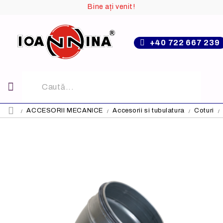
Bine ați venit!
+40 722 667 239
ACCESORII MECANICE
Accesorii si tubulatura
Coturi