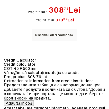
308
Lei
79
Preţ fără taxe
64
373
Lei
Preţ inc. taxe
Disponibil cu precomandă.
Credit Calculator
Credit calculator
COT 45 F 500 mm
Vă rugăm să selectați instituția de credit
Preț produs:
308.79Lei
Extraction of information from credit institutions
Предоставената таблица е с информационна цел.
Добавете продукта в количката си с бутона "Добави
в количката" и при поръчка ще можете да изберете
броя вноски на кредита.
Acest tabel are caracter informativ. Adăugați produsul