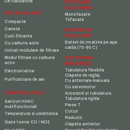
De tubulatura
MOTOARE
ELECTRICE
FILTRE DE AER
Monofazate
Trifazate
Compacte
Caseta
BATERII DE
INCALZIRE
Cutii filtrante
Baterii de incalzire pe apa
Cu carbune activ
calda (70-90 C)
Unitati modulare de filtrare
ACCESORII
Modul filtrare cu carbune
activ
MECANICE
Tubulatura flexibila
Electrostatice
Clapete de reglaj
Purificatoare de aer
Cu actionare manuala
Cu servomotor
CONTROL HVAC
Accesorii si tubulatura
Tubulatura rigida
Senzori HVAC
Piese T
multifunctionali
Coturi
Temperatura si umiditatea
Reductii
Gaze toxice CO / NO2
Clapete antiretur