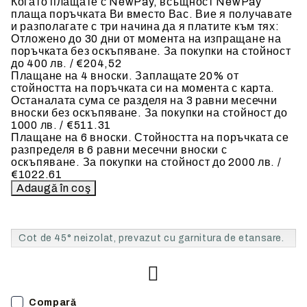
Когато плащате с NewPay, всъщност NewPay
плаща поръчката Ви вместо Вас. Вие я получавате
и разполагате с три начина да я платите към тях:
Отложено до 30 дни от момента на изпращане на
поръчката без оскъпяване. За покупки на стойност
до 400 лв. / €204,52
Плащане на 4 вноски. Заплащате 20% от
стойността на поръчката си на момента с карта.
Останалата сума се разделя на 3 равни месечни
вноски без оскъпяване. За покупки на стойност до
1000 лв. / €511.31
Плащане на 6 вноски. Стойността на поръчката се
разпределя в 6 равни месечни вноски с
оскъпяване. За покупки на стойност до 2000 лв. /
€1022.61
Cot de 45° neizolat, prevazut cu garnitura de etansare.
Compară