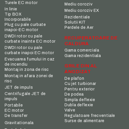
Turele EC motor
Mediu coroziv
In linie
Mediu coroziv EX
Tip BOX
Rezidentiale
Incorporabile
Solutii KIT
Plug cu pale curbate
Perdele de Aer
inapoi-EC motor
DWDI rotor cu pale
RECUPERATOARE DE
curbate inainte EC motor
CALDURA
DWDI rotor cu pale
Gama comerciala
curbate inapoi EC motor
Gama rezidentiala
Evacuarea fumului in caz
de incendiu
GRILE DIN AL
Montaj in zona de risc
ANODIZAT
Montaj in afara zonei de
De plafon
risc
Cu jet turbionar
JET de impuls
Pentru exterior
Centrifugale JET de
De podea
impuls
Simpla deflexie
Dubla deflexie
Portabile
Valve
EC motor
De transfer
Regulatoare frecventiale
Surse de alimentare
Gravitationala