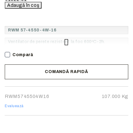
RWM 57-4550-4W-16
Ventilator de perete rezistent la foc 600ºC-2h.
Compară
COMANDĂ RAPIDĂ
Noi vă vom contacta pentru finalizarea comenzii.
RWM5745504W16
107.000
Kg
Evaluează