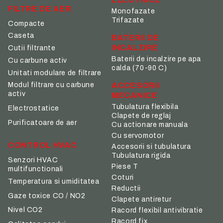
FILTRE DE AER
Monofazate
Trifazate
Compacte
Caseta
BATERII DE
INCALZIRE
Cutii filtrante
Baterii de incalzire pe apa
Cu carbune activ
calda (70-90 C)
Unitati modulare de filtrare
ACCESORII
Modul filtrare cu carbune
activ
MECANICE
Tubulatura flexibila
Electrostatice
Clapete de reglaj
Purificatoare de aer
Cu actionare manuala
Cu servomotor
CONTROL HVAC
Accesorii si tubulatura
Tubulatura rigida
Senzori HVAC
Piese T
multifunctionali
Coturi
Temperatura si umiditatea
Reductii
Gaze toxice CO / NO2
Clapete antiretur
Nivel CO2
Racord flexibil antivibratie
Racord fix