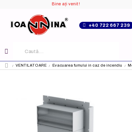
Bine ați venit!
+40 722 667 239
VENTILATOARE
Evacuarea fumului in caz de incendiu
Mo