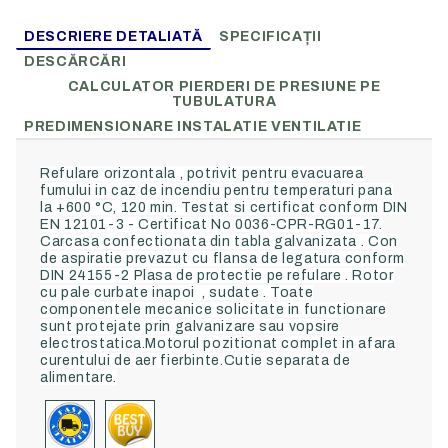
DESCRIERE DETALIATĂ
SPECIFICAȚII
DESCĂRCĂRI
CALCULATOR PIERDERI DE PRESIUNE PE
TUBULATURA
PREDIMENSIONARE INSTALATIE VENTILATIE
Refulare orizontala , potrivit pentru evacuarea
fumului in caz de incendiu pentru temperaturi pana
la +600 °C, 120 min. Testat si certificat conform DIN
EN 12101-3 - Certificat No 0036-CPR-RG01-17.
Carcasa confectionata din tabla galvanizata . Con
de aspiratie prevazut cu flansa de legatura conform
DIN 24155-2 Plasa de protectie pe refulare . Rotor
cu pale curbate inapoi , sudate . Toate
componentele mecanice solicitate in functionare
sunt protejate prin galvanizare sau vopsire
electrostatica.Motorul pozitionat complet in afara
curentului de aer fierbinte.Cutie separata de
alimentare.