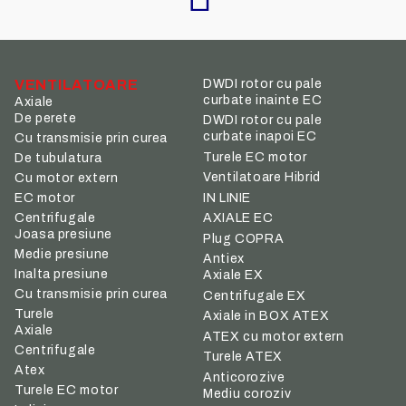
VENTILATOARE
DWDI rotor cu pale
curbate inainte EC
Axiale
De perete
DWDI rotor cu pale
curbate inapoi EC
Cu transmisie prin curea
Turele EC motor
De tubulatura
Ventilatoare Hibrid
Cu motor extern
IN LINIE
EC motor
Centrifugale
AXIALE EC
Joasa presiune
Plug COPRA
Medie presiune
Antiex
Inalta presiune
Axiale EX
Cu transmisie prin curea
Centrifugale EX
Turele
Axiale in BOX ATEX
Axiale
ATEX cu motor extern
Centrifugale
Turele ATEX
Atex
Anticorozive
Turele EC motor
Mediu coroziv