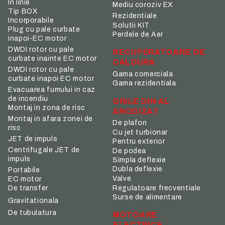
In linie
Mediu coroziv EX
Tip BOX
Rezidentiale
Incorporabile
Solutii KIT
Plug cu pale curbate
Perdele de Aer
inapoi-EC motor
DWDI rotor cu pale
RECUPERATOARE DE
curbate inainte EC motor
CALDURA
DWDI rotor cu pale
Gama comerciala
curbate inapoi EC motor
Gama rezidentiala
Evacuarea fumului in caz
de incendiu
GRILE DIN AL
Montaj in zona de risc
ANODIZAT
Montaj in afara zonei de
De plafon
risc
Cu jet turbionar
JET de impuls
Pentru exterior
Centrifugale JET de
De podea
impuls
Simpla deflexie
Dubla deflexie
Portabile
Valve
EC motor
De transfer
Regulatoare frecventiale
Surse de alimentare
Gravitationala
De tubulatura
MOTOARE
ELECTRICE