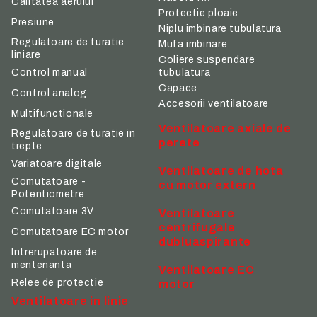
Calitatea aerului
Protectie ploaie
Presiune
Niplu imbinare tubulatura
Regulatoare de turatie
Mufa imbinare
liniare
Coliere suspendare
tubulatura
Control manual
Capace
Control analog
Accesorii ventilatoare
Multifunctionale
Ventilatoare axiale de
Regulatoare de turatie in
perete
trepte
Variatoare digitale
Ventilatoare de hota
Comutatoare -
cu motor extern
Potentiometre
Comutatoare 3V
Ventilatoare
centrifugale
Comutatoare EC motor
dubluaspirante
Intrerupatoare de
mentenanta
Ventilatoare EC
Relee de protectie
motor
Ventilatoare in linie