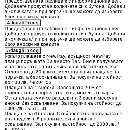
Предоставената таблица е с информационна цел.
Добавете продукта в количката си с бутона "Добави
в количката" и при поръчка ще можете да изберете
броя вноски на кредита.
Предоставената таблица е с информационна цел.
Добавете продукта в количката си с бутона "Добави
в количката" и при поръчка ще можете да изберете
броя вноски на кредита.
Когато плащате с NewPay, всъщност NewPay
плаща поръчката Ви вместо Вас. Вие я получавате
и разполагате с три начина да я платите към тях:
Отложено до 30 дни от момента на изпращане на
поръчката без оскъпяване. За покупки на стойност
до 400 лв. / €204,52
Плащане на 4 вноски. Заплащате 20% от
стойността на поръчката си на момента с карта.
Останалата сума се разделя на 3 равни месечни
вноски без оскъпяване. За покупки на стойност до
1000 лв. / €511.31
Плащане на 6 вноски. Стойността на поръчката се
разпределя в 6 равни месечни вноски с
оскъпяване. За покупки на стойност до 2000 лв. /
€1022.61