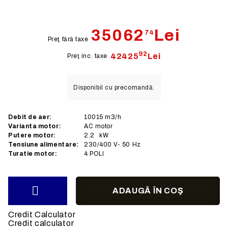
35062
Lei
74
Preţ fără taxe
92
42425
Lei
Preţ inc. taxe
Disponibil cu precomandă.
Debit de aer:
10015
m3/h
Varianta motor:
AC
motor
Putere motor:
2.2
kW
Tensiune alimentare:
230/400
V- 50 Hz
Turatie motor:
4 POLI
Credit Calculator
Credit calculator