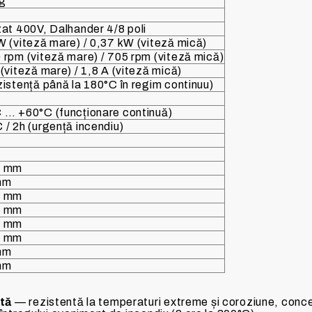
kg
zat 400V, Dalhander 4/8 poli
W (viteză mare) / 0,37 kW (viteză mică)
 rpm (viteză mare) / 705 rpm (viteză mică)
 (viteză mare) / 1,8 A (viteză mică)
zistență până la 180°C în regim continuu)
 … +60°C (funcționare continuă)
 / 2h (urgență incendiu)
0 mm
mm
0 mm
5 mm
3 mm
2 mm
mm
mm
ată
— rezistentă la temperaturi extreme și coroziune, conc