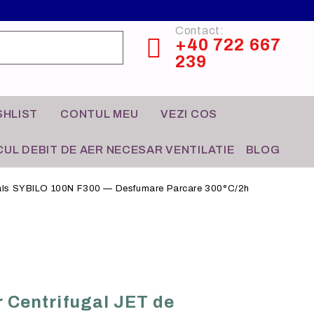
Contact:
+40 722 667
239
SHLIST
CONTUL MEU
VEZI COS
UL DEBIT DE AER NECESAR VENTILATIE
BLOG
asals SYBILO 100N F300 — Desfumare Parcare 300°C/2h
CONTROL HVAC
HO-RE-CA
r Centrifugal JET de