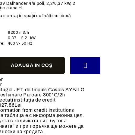
0V Dalhander 4/8 poli, 2,2/0,37 kW, 2
ACCESORII MECANICE
ție clasa H.
u montaj în spații cu înălțime liberă
9200
m3/h
0.37
2.2
kW
re:
400
V- 50 Hz
alda (70-
Tubulatura flexibila
Clapete de reglaj
Accesorii si tubulatura
Accesorii ventilatoare
or
r
rifugal JET de Impuls Casals SYBILO
esfumare Parcare 300°C/2h
ctați instituția de credit
027.86Lei
formation from credit institutions
а таблица е с информационна цел.
кта в количката си с бутона
чката" и при поръчка ще можете да
вноски на кредита.