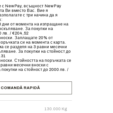
е с NewPay, всъщност NewPay
а Ви вместо Вас. Вие я
азполагате с три начина да я
х:
 дни от момента на изпращане на
оскъпяване. За покупки на
 лв. / €204,52
вноски. Заплащате 20% от
поръчката си на момента с карта.
а се разделя на 3 равни месечни
ъпяване. За покупки на стойност до
.31
носки. Стойността на поръчката се
 равни месечни вноски с
 покупки на стойност до 2000 лв. /
COMANDĂ RAPIDĂ
cta pentru
zii.
130.000
Kg