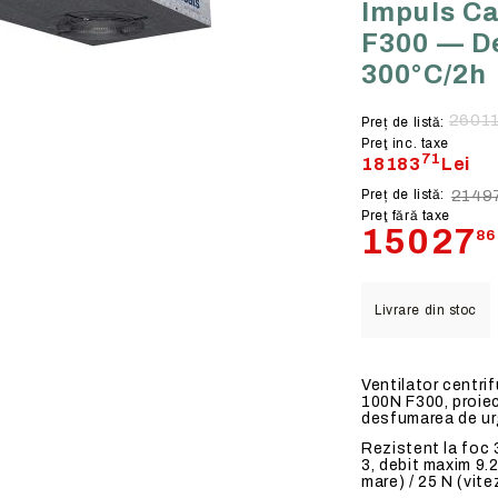
Impuls C
Compacte
VENTILATIE GENERALA
F300 — D
bionar
LTURA
Caseta
UNITATI CU RECUPERAR
300°C/2h
CALDURA
terior
RII
Cutii filtrante
26011
GRUPURI SANITARE
Preț de listă:
RE MECANICE
Cu carbune activ
Preţ inc. taxe
flexie
 INDUSTRIALE
Unitati modulare de filtrare
71
18183
Lei
lexie
E INDUSTRIALE
Preț de listă:
21497
Preţ fără taxe
TOARE
15027
86
er
OTENTIAL EXPLOZIV
onala
COROZIV
Livrare din stoc
tura
TIE LOCALA
Ventilator centri
100N F300, proiec
desfumarea de urg
Rezistent la foc
3, debit maxim 9.2
mare) / 25 N (vite