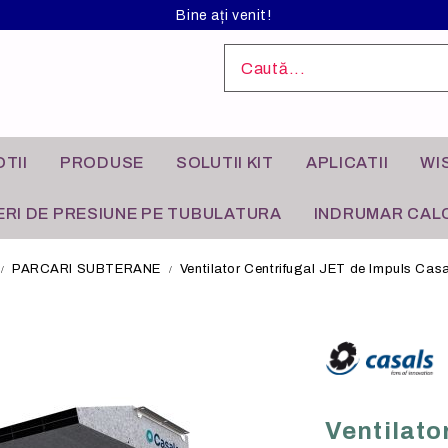
Bine ați venit!
TII
PRODUSE
SOLUTII KIT
APLICATII
WI
RI DE PRESIUNE PE TUBULATURA
INDRUMAR CALC
PARCARI SUBTERANE
Ventilator Centrifugal JET de Impuls C
L ANODIZAT
I INDUSTRIALE
FILTRE DE AER
APLICATII REZIDENTIALE
Ventilato