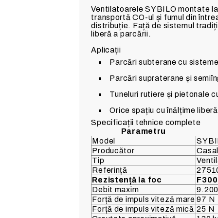
Ventilatoarele SYBILO montate la 
transportă CO-ul și fumul din între
distribuție. Față de sistemul tradi
liberă a parcării.
Aplicații
Parcări subterane cu sisteme
Parcări supraterane și semiî
Tuneluri rutiere și pietonale 
Orice spațiu cu înălțime libe
Specificații tehnice complete
Parametru
Model
SYBI
Producător
Casal
Tip
Venti
Referință
2751
Rezistență la foc
F300
Debit maxim
9.200
Forță de impuls viteză mare
97 N
Forță de impuls viteză mică
25 N