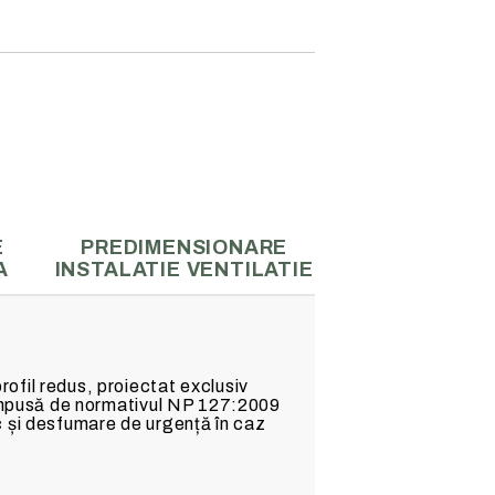
E
PREDIMENSIONARE
A
INSTALATIE VENTILATIE
ofil redus, proiectat exclusiv
e impusă de normativul NP 127:2009
c și desfumare de urgență în caz