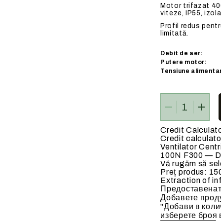
Motor trifazat 40
 ELECTRICE
BATERII DE INCALZIRE
viteze, IP55, izola
Profil redus pentr
limitată.
Debit de aer:
Putere motor:
Tensiune alimenta
ate
Baterii de incalzire pe apa c
90 C)
Credit Calculat
Credit calculato
Ventilator Cent
100N F300 — D
Vă rugăm să sele
Preț produs:
15
Extraction of in
Предоставенат
Добавете проду
"Добави в коли
изберете броя 