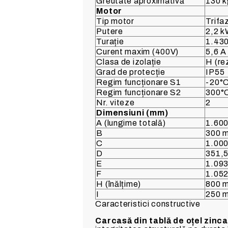
Greutate aproximativă
130 
Motor
Tip motor
Trifa
Putere
2,2 k
Turație
1.430
Curent maxim (400V)
5,6 A
Clasa de izolație
H (re
Grad de protecție
IP55
Regim funcționare S1
-20°C
Regim funcționare S2
300°C
Nr. viteze
2
Dimensiuni (mm)
A (lungime totală)
1.60
B
300 
C
1.00
D
351,
E
1.09
F
1.05
H (înălțime)
800 
I
250 
Caracteristici constructive
Carcasă din tablă de oțel zinc