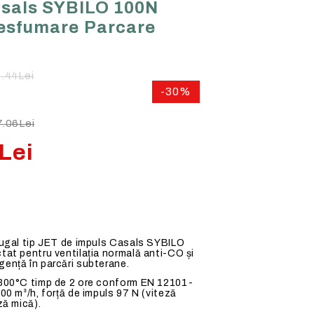
asals SYBILO 100N
Senzori HVAC multifunctionali
HOTELURI
esfumare Parcare
E DE
Regulatoare de turatie liniare
RESTAURANTE
Regulatoare de turatie in trepte
BUCATARII PROFESIONALE
.44Lei
Variatoare digitale
-30%
Comutatoare - Potentiometre
Intrerupatoare de mentenanta
.06Lei
Relee de protectie
Lei
Regulatoare frecventiale
Surse de alimentare
fugal tip JET de impuls Casals SYBILO
tat pentru ventilația normală anti-CO și
ență în parcări subterane.
 300°C timp de 2 ore conform EN 12101-
00 m³/h, forță de impuls 97 N (viteză
ză mică).