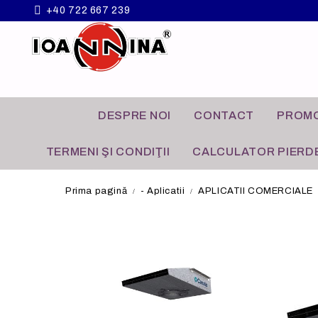
+40 722 667 239
DESPRE NOI
CONTACT
PROMO
TERMENI ŞI CONDIŢII
CALCULATOR PIERDE
Prima pagină
- Aplicatii
APLICATII COMERCIALE
VENTILATOARE
APLICATII COMERCIALE
GRILE A
APLICATI