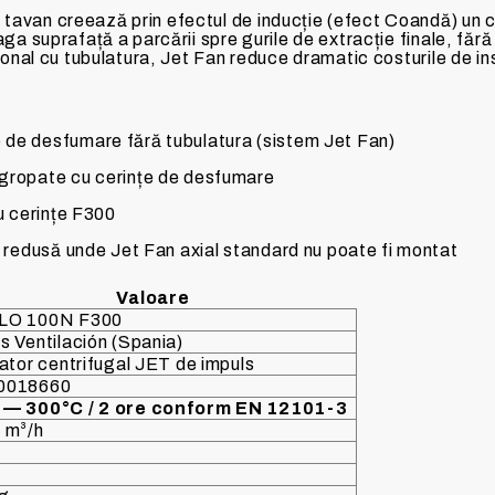
tavan creează prin efectul de inducție (efect Coandă) un c
aga suprafață a parcării spre gurile de extracție finale, fără
țional cu tubulatura, Jet Fan reduce dramatic costurile de in
 de desfumare fără tubulatura (sistem Jet Fan)
ngropate cu cerințe de desfumare
cu cerințe F300
ră redusă unde Jet Fan axial standard nu poate fi montat
Valoare
LO 100N F300
s Ventilación (Spania)
lator centrifugal JET de impuls
0018660
 — 300°C / 2 ore conform EN 12101-3
 m³/h