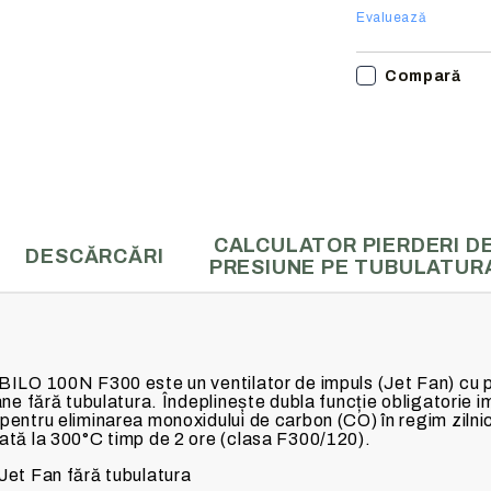
Evaluează
Compară
CALCULATOR PIERDERI D
DESCĂRCĂRI
PRESIUNE PE TUBULATUR
BILO 100N F300 este un ventilator de impuls (Jet Fan) cu pr
rane fără tubulatura. Îndeplinește dubla funcție obligatori
pentru eliminarea monoxidului de carbon (CO) în regim zilni
tată la 300°C timp de 2 ore (clasa F300/120).
Jet Fan fără tubulatura