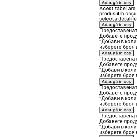
Acest tabel are
produsul în coșu
selecta detaliile
Предоставенат
Добавете проду
"Добави в коли
изберете броя 
Предоставенат
Добавете проду
"Добави в коли
изберете броя 
Предоставенат
Добавете проду
"Добави в коли
изберете броя 
Предоставенат
Добавете проду
"Добави в коли
изберете броя 