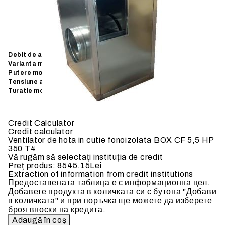
Livrare din stoc
Debit de aer:
13000
m3/h
Varianta motor:
AC
motor
Putere motor:
4
kW
Tensiune alimentare:
400
V- 50 Hz
Turatie motor:
4 POLI
Credit Calculator
Credit calculator
Ventilator de hota in cutie fonoizolata BOX CF 5,5 HP
350 T4
Vă rugăm să selectați instituția de credit
Preț produs:
8545.15Lei
Extraction of information from credit institutions
Предоставената таблица е с информационна цел.
Добавете продукта в количката си с бутона "Добави
в количката" и при поръчка ще можете да изберете
броя вноски на кредита.