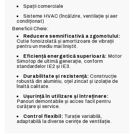
Spații comerciale
Sisteme HVAC (încălzire, ventilație și aer
condiționat)
Beneficii Cheie:
Reducere semnificativă a zgomotului:
Cutie fonoizolată și amortizoare de vibrații
pentru un mediu mai liniștit.
Eficiență energetică superioară:
Motor
Simotop de ultimă generație, conform
standardelor IE2 și IE3.
Durabilitate și rezistență:
Construcție
robustă din aluminiu, oțel zincat și izolație de
înaltă calitate.
Ușurință în utilizare și întreținere:
Panouri demontabile și acces facil pentru
curățare și service.
Control flexibil:
Turație variabilă,
adaptabilă la diverse cerințe de ventilație.