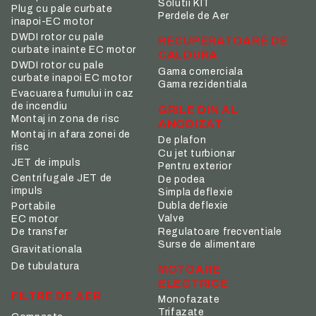
Solutii KIT
Plug cu pale curbate
Perdele de Aer
inapoi-EC motor
DWDI rotor cu pale
RECUPERATOARE DE
curbate inainte EC motor
CALDURA
DWDI rotor cu pale
Gama comerciala
curbate inapoi EC motor
Gama rezidentiala
Evacuarea fumului in caz
de incendiu
GRILE DIN AL
Montaj in zona de risc
ANODIZAT
Montaj in afara zonei de
De plafon
risc
Cu jet turbionar
JET de impuls
Pentru exterior
Centrifugale JET de
De podea
impuls
Simpla deflexie
Dubla deflexie
Portabile
Valve
EC motor
De transfer
Regulatoare frecventiale
Surse de alimentare
Gravitationala
De tubulatura
MOTOARE
ELECTRICE
FILTRE DE AER
Monofazate
Trifazate