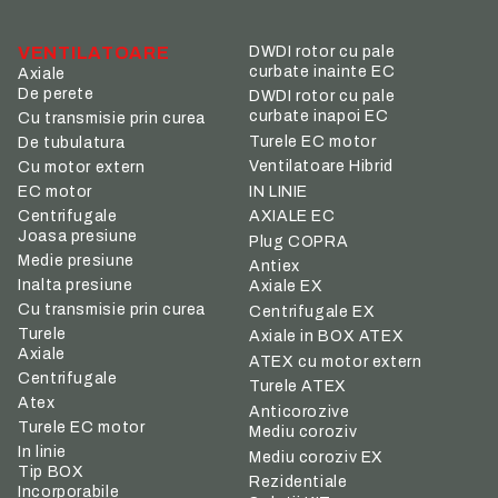
VENTILATOARE
DWDI rotor cu pale
curbate inainte EC
Axiale
De perete
DWDI rotor cu pale
curbate inapoi EC
Cu transmisie prin curea
Turele EC motor
De tubulatura
Ventilatoare Hibrid
Cu motor extern
IN LINIE
EC motor
Centrifugale
AXIALE EC
Joasa presiune
Plug COPRA
Medie presiune
Antiex
Inalta presiune
Axiale EX
Cu transmisie prin curea
Centrifugale EX
Turele
Axiale in BOX ATEX
Axiale
ATEX cu motor extern
Centrifugale
Turele ATEX
Atex
Anticorozive
Turele EC motor
Mediu coroziv
In linie
Mediu coroziv EX
Tip BOX
Rezidentiale
Incorporabile