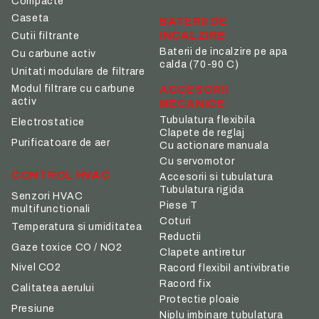
Compacte
Caseta
BATERII DE
INCALZIRE
Cutii filtrante
Baterii de incalzire pe apa
Cu carbune activ
calda (70-90 C)
Unitati modulare de filtrare
ACCESORII
Modul filtrare cu carbune
activ
MECANICE
Tubulatura flexibila
Electrostatice
Clapete de reglaj
Purificatoare de aer
Cu actionare manuala
Cu servomotor
CONTROL HVAC
Accesorii si tubulatura
Tubulatura rigida
Senzori HVAC
Piese T
multifunctionali
Coturi
Temperatura si umiditatea
Reductii
Gaze toxice CO / NO2
Clapete antiretur
Nivel CO2
Racord flexibil antivibratie
Racord fix
Calitatea aerului
Protectie ploaie
Presiune
Niplu imbinare tubulatura