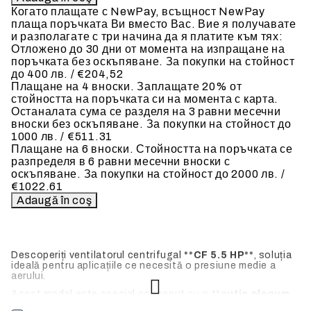
Когато плащате с NewPay, всъщност NewPay
плаща поръчката Ви вместо Вас. Вие я получавате
и разполагате с три начина да я платите към тях:
Отложено до 30 дни от момента на изпращане на
поръчката без оскъпяване. За покупки на стойност
до 400 лв. / €204,52
Плащане на 4 вноски. Заплащате 20% от
стойността на поръчката си на момента с карта.
Останалата сума се разделя на 3 равни месечни
вноски без оскъпяване. За покупки на стойност до
1000 лв. / €511.31
Плащане на 6 вноски. Стойността на поръчката се
разпределя в 6 равни месечни вноски с
оскъпяване. За покупки на стойност до 2000 лв. /
€1022.61
Descoperiți ventilatorul centrifugal **
CF 5.5 HP
**, soluția
ideală pentru aplicațiile ce necesită o presiune medie a
aerului.
Acest model este special conceput cu o **
cutie plenum
fonoizolată BOX CF
**, care reduce semnificativ nivelul de