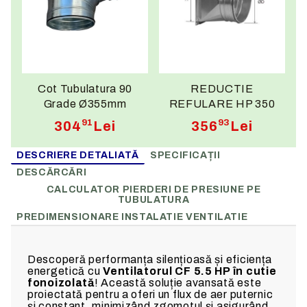
Cot Tubulatura 90
REDUCTIE
Grade Ø355mm
REFULARE HP 350
91
93
304
Lei
356
Lei
DESCRIERE DETALIATĂ
SPECIFICAȚII
DESCĂRCĂRI
CALCULATOR PIERDERI DE PRESIUNE PE
TUBULATURA
PREDIMENSIONARE INSTALATIE VENTILATIE
Descoperă performanța silențioasă și eficiența
energetică cu
Ventilatorul CF 5.5 HP în cutie
fonoizolată
! Această soluție avansată este
proiectată pentru a oferi un flux de aer puternic
și constant, minimizând zgomotul și asigurând