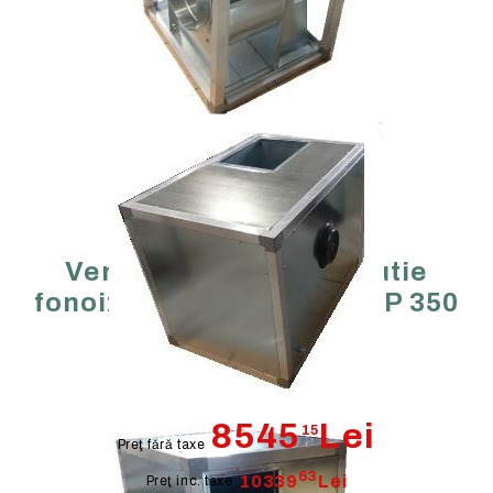
Ventilator de hota in cutie
fonoizolata BOX CF 5,5 HP 350
T4
8545
Lei
15
Preţ fără taxe
63
10339
Lei
Preţ inc. taxe