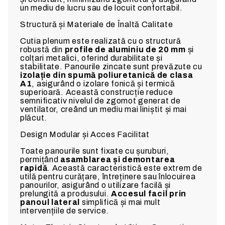
un mediu de lucru sau de locuit confortabil.
Structură și Materiale de Înaltă Calitate
Cutia plenum este realizată cu o structură
robustă din
profile de aluminiu de 20 mm
și
colțari metalici, oferind durabilitate și
stabilitate. Panourile zincate sunt prevăzute cu
izolație din spumă poliuretanică de clasa
A1
, asigurând o izolare fonică și termică
superioară. Această construcție reduce
semnificativ nivelul de zgomot generat de
ventilator, creând un mediu mai liniștit și mai
plăcut.
Design Modular și Acces Facilitat
Toate panourile sunt fixate cu șuruburi,
permițând
asamblarea și demontarea
rapidă
. Această caracteristică este extrem de
utilă pentru curățare, întreținere sau înlocuirea
panourilor, asigurând o utilizare facilă și
prelungită a produsului.
Accesul facil prin
panoul lateral
simplifică și mai mult
intervențiile de service.