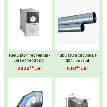
Regulator frecvential -
Tubulatura circulara F
LG LV0040G100-
355 mm /3ml
4EOFN
14
45
2636
Lei
610
Lei