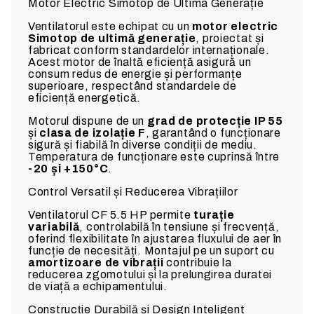
Motor Electric Simotop de Ultima Generație
Ventilatorul este echipat cu un
motor electric
Simotop de ultimă generație
, proiectat și
fabricat conform standardelor internaționale.
Acest motor de înaltă eficiență asigură un
consum redus de energie și performanțe
superioare, respectând standardele de
eficiență energetică.
Motorul dispune de un
grad de protecție IP 55
și
clasa de izolație F
, garantând o funcționare
sigură și fiabilă în diverse condiții de mediu.
Temperatura de funcționare este cuprinsă între
-20 și +150°C
.
Control Versatil și Reducerea Vibrațiilor
Ventilatorul CF 5.5 HP permite
turație
variabilă
, controlabilă în tensiune și frecvență,
oferind flexibilitate în ajustarea fluxului de aer în
funcție de necesități. Montajul pe un suport cu
amortizoare de vibrații
contribuie la
reducerea zgomotului și la prelungirea duratei
de viață a echipamentului.
Construcție Durabilă și Design Inteligent