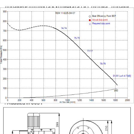
Предоставената таблица е с информационна цел.
Добавете продукта в количката си с бутона "Добави
в количката" и при поръчка ще можете да изберете
броя вноски на кредита.
Acest tabel are caracter informativ. Adăugați produsul
în coșul de cumpărături unde veți putea selecta
detaliile cererii de creditare.
Предоставената таблица е с информационна цел.
Добавете продукта в количката си с бутона "Добави
в количката" и при поръчка ще можете да изберете
броя вноски на кредита.
Предоставената таблица е с информационна цел.
Добавете продукта в количката си с бутона "Добави
в количката" и при поръчка ще можете да изберете
броя вноски на кредита.
Предоставената таблица е с информационна цел.
Добавете продукта в количката си с бутона "Добави
в количката" и при поръчка ще можете да изберете
броя вноски на кредита.