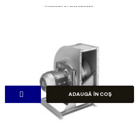
Disponibil cu precomandă.
Varianta :
Debit de aer:
1833
m3/h
Varianta motor:
AC
motor
Putere motor:
0.37
kW
Tensiune alimentare:
230/400
V- 50 Hz
Turatie motor:
2 POLI
Credit Calculator
Credit calculator
Ventilator centrifugal REM 11-0225-2W-07
Vă rugăm să selectați instituția de credit
Preț produs:
4357.07Lei
Extraction of information from credit institutions