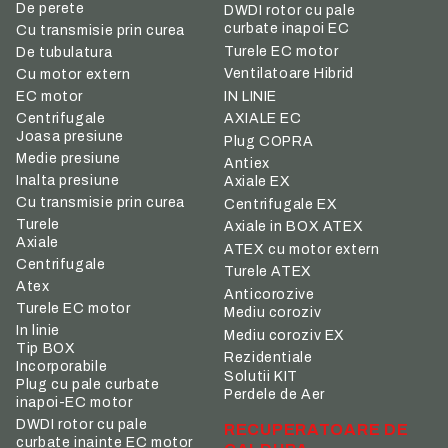
De perete
DWDI rotor cu pale
curbate inapoi EC
Cu transmisie prin curea
Turele EC motor
De tubulatura
Ventilatoare Hibrid
Cu motor extern
IN LINIE
EC motor
Centrifugale
AXIALE EC
Joasa presiune
Plug COPRA
Medie presiune
Antiex
Inalta presiune
Axiale EX
Cu transmisie prin curea
Centrifugale EX
Turele
Axiale in BOX ATEX
Axiale
ATEX cu motor extern
Centrifugale
Turele ATEX
Atex
Anticorozive
Turele EC motor
Mediu coroziv
In linie
Mediu coroziv EX
Tip BOX
Rezidentiale
Incorporabile
Solutii KIT
Plug cu pale curbate
Perdele de Aer
inapoi-EC motor
DWDI rotor cu pale
RECUPERATOARE DE
curbate inainte EC motor