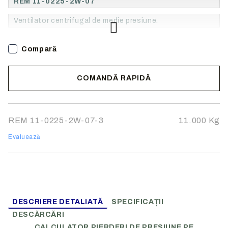
REM 11-0225-2W-07
Ventilator centrifugal de medie presiune.
Compară
COMANDĂ RAPIDĂ
Noi vă vom contacta pentru finalizarea comenzii.
REM 11-0225-2W-07-3
11.000
Kg
Evaluează
DESCRIERE DETALIATĂ
SPECIFICAȚII
DESCĂRCĂRI
CALCULATOR PIERDERI DE PRESIUNE PE