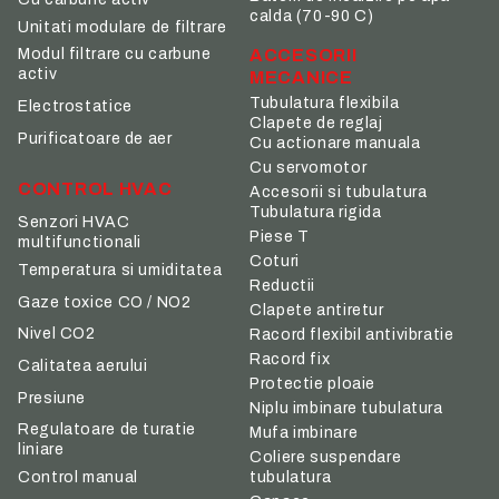
calda (70-90 C)
Unitati modulare de filtrare
ACCESORII
Modul filtrare cu carbune
activ
MECANICE
Tubulatura flexibila
Electrostatice
Clapete de reglaj
Purificatoare de aer
Cu actionare manuala
Cu servomotor
CONTROL HVAC
Accesorii si tubulatura
Tubulatura rigida
Senzori HVAC
Piese T
multifunctionali
Coturi
Temperatura si umiditatea
Reductii
Gaze toxice CO / NO2
Clapete antiretur
Nivel CO2
Racord flexibil antivibratie
Racord fix
Calitatea aerului
Protectie ploaie
Presiune
Niplu imbinare tubulatura
Regulatoare de turatie
Mufa imbinare
liniare
Coliere suspendare
tubulatura
Control manual