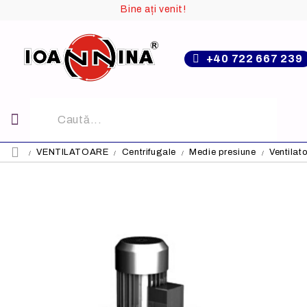
Bine ați venit!
+40 722 667 239
VENTILATOARE
Centrifugale
Medie presiune
Ventila