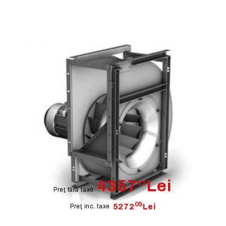
Ventilator centrifugal REM 11-
0225-2W-07
4357
Lei
07
Preţ fără taxe
05
5272
Lei
Preţ inc. taxe