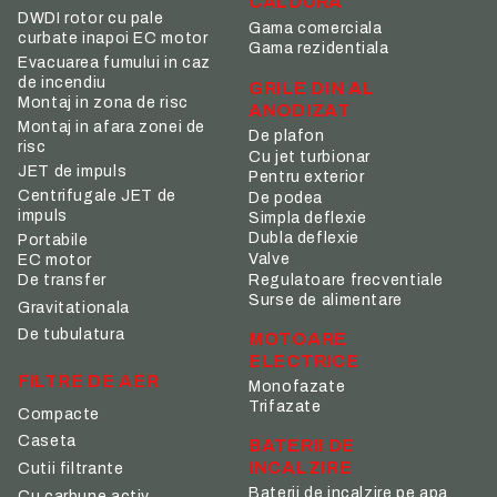
CALDURA
DWDI rotor cu pale
Gama comerciala
curbate inapoi EC motor
Gama rezidentiala
Evacuarea fumului in caz
de incendiu
GRILE DIN AL
Montaj in zona de risc
ANODIZAT
Montaj in afara zonei de
De plafon
risc
Cu jet turbionar
JET de impuls
Pentru exterior
Centrifugale JET de
De podea
impuls
Simpla deflexie
Dubla deflexie
Portabile
Valve
EC motor
De transfer
Regulatoare frecventiale
Surse de alimentare
Gravitationala
De tubulatura
MOTOARE
ELECTRICE
FILTRE DE AER
Monofazate
Trifazate
Compacte
Caseta
BATERII DE
INCALZIRE
Cutii filtrante
Baterii de incalzire pe apa
Cu carbune activ