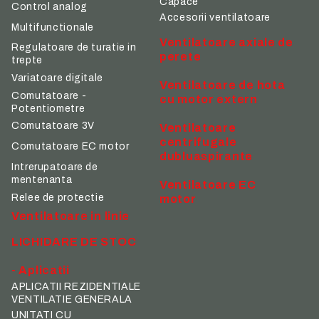
Capace
Control analog
Accesorii ventilatoare
Multifunctionale
Ventilatoare axiale de
Regulatoare de turatie in
perete
trepte
Variatoare digitale
Ventilatoare de hota
Comutatoare -
cu motor extern
Potentiometre
Comutatoare 3V
Ventilatoare
centrifugale
Comutatoare EC motor
dubluaspirante
Intrerupatoare de
mentenanta
Ventilatoare EC
Relee de protectie
motor
Ventilatoare in linie
LICHIDARE DE STOC
- Aplicatii
APLICATII REZIDENTIALE
VENTILATIE GENERALA
UNITATI CU