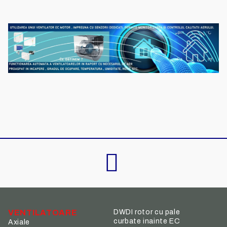
VENTILATOARE
DWDI rotor cu pale
curbate inainte EC
Axiale