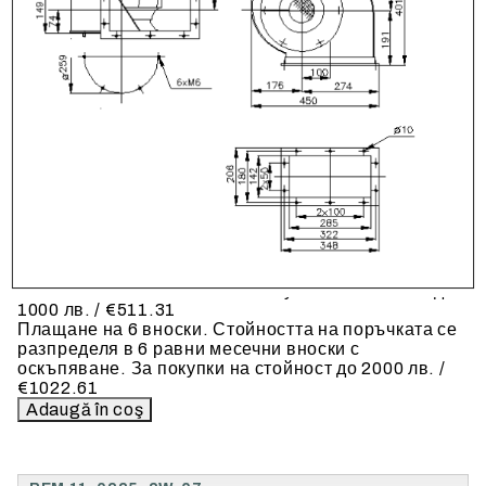
Предоставената таблица е с информационна цел.
Добавете продукта в количката си с бутона "Добави
в количката" и при поръчка ще можете да изберете
броя вноски на кредита.
Когато плащате с NewPay, всъщност NewPay
плаща поръчката Ви вместо Вас. Вие я получавате
и разполагате с три начина да я платите към тях:
Отложено до 30 дни от момента на изпращане на
поръчката без оскъпяване. За покупки на стойност
до 400 лв. / €204,52
Плащане на 4 вноски. Заплащате 20% от
стойността на поръчката си на момента с карта.
Останалата сума се разделя на 3 равни месечни
вноски без оскъпяване. За покупки на стойност до
1000 лв. / €511.31
Плащане на 6 вноски. Стойността на поръчката се
разпределя в 6 равни месечни вноски с
оскъпяване. За покупки на стойност до 2000 лв. /
€1022.61