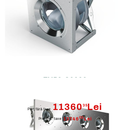
Ventilator plug COPRA PA-C45-
EV56-C0000
11360
Lei
35
Preţ fără taxe
02
13746
Lei
Preţ inc. taxe