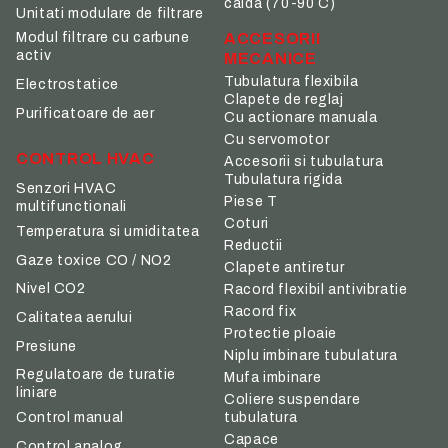
calda (70-90 C)
Unitati modulare de filtrare
ACCESORII
Modul filtrare cu carbune
activ
MECANICE
Tubulatura flexibila
Electrostatice
Clapete de reglaj
Purificatoare de aer
Cu actionare manuala
Cu servomotor
CONTROL HVAC
Accesorii si tubulatura
Tubulatura rigida
Senzori HVAC
Piese T
multifunctionali
Coturi
Temperatura si umiditatea
Reductii
Gaze toxice CO / NO2
Clapete antiretur
Nivel CO2
Racord flexibil antivibratie
Racord fix
Calitatea aerului
Protectie ploaie
Presiune
Niplu imbinare tubulatura
Regulatoare de turatie
Mufa imbinare
liniare
Coliere suspendare
tubulatura
Control manual
Capace
Control analog