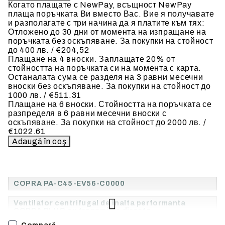
Когато плащате с NewPay, всъщност NewPay
плаща поръчката Ви вместо Вас. Вие я получавате
и разполагате с три начина да я платите към тях:
Отложено до 30 дни от момента на изпращане на
поръчката без оскъпяване. За покупки на стойност
до 400 лв. / €204,52
Плащане на 4 вноски. Заплащате 20% от
стойността на поръчката си на момента с карта.
Останалата сума се разделя на 3 равни месечни
вноски без оскъпяване. За покупки на стойност до
1000 лв. / €511.31
Плащане на 6 вноски. Стойността на поръчката се
разпределя в 6 равни месечни вноски с
оскъпяване. За покупки на стойност до 2000 лв. /
€1022.61
COPRA PA-C45
-EV
56-C0000
Ventilator centrifugal de inalta performanta
COPRA PLUG cu transmisie directa