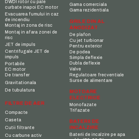
DWDI rotor cu pale
Gama comerciala
curbate inapoi EC motor
Gama rezidentiala
Evacuarea fumului in caz
de incendiu
GRILE DIN AL
Montaj in zona de risc
ANODIZAT
Montaj in afara zonei de
De plafon
risc
Cu jet turbionar
JET de impuls
Pentru exterior
Centrifugale JET de
De podea
impuls
Simpla deflexie
Dubla deflexie
Portabile
Valve
EC motor
De transfer
Regulatoare frecventiale
Surse de alimentare
Gravitationala
De tubulatura
MOTOARE
ELECTRICE
FILTRE DE AER
Monofazate
Trifazate
Compacte
Caseta
BATERII DE
INCALZIRE
Cutii filtrante
Baterii de incalzire pe apa
Cu carbune activ