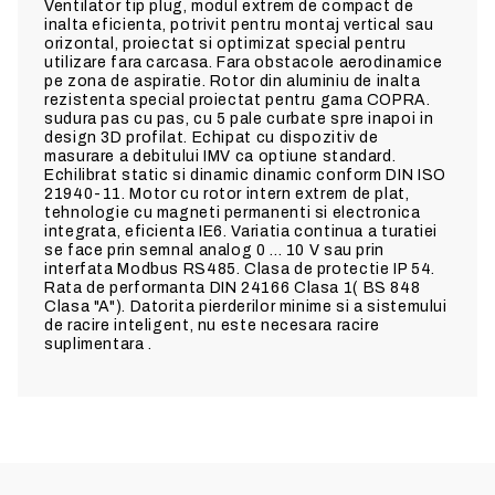
Ventilator tip plug, modul extrem de compact de
inalta eficienta, potrivit pentru montaj vertical sau
orizontal, proiectat si optimizat special pentru
utilizare fara carcasa. Fara obstacole aerodinamice
pe zona de aspiratie. Rotor din aluminiu de inalta
rezistenta special proiectat pentru gama COPRA.
sudura pas cu pas, cu 5 pale curbate spre inapoi in
design 3D profilat. Echipat cu dispozitiv de
masurare a debitului IMV ca optiune standard.
Echilibrat static si dinamic dinamic conform DIN ISO
21940-11. Motor cu rotor intern extrem de plat,
tehnologie cu magneti permanenti si electronica
integrata, eficienta IE6. Variatia continua a turatiei
se face prin semnal analog 0 ... 10 V sau prin
interfata Modbus RS485. Clasa de protectie IP 54.
Rata de performanta DIN 24166 Clasa 1( BS 848
Clasa "A").
Datorita pierderilor minime si a sistemului
de racire inteligent, nu este necesara racire
suplimentara .