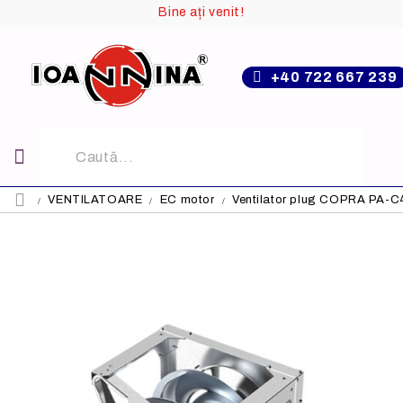
Bine ați venit!
+40 722 667 239
VENTILATOARE
EC motor
Ventilator plug COPRA PA-