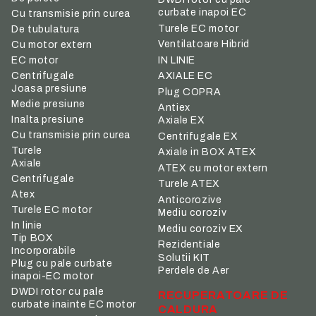
curbate inapoi EC
Cu transmisie prin curea
Turele EC motor
De tubulatura
Ventilatoare Hibrid
Cu motor extern
IN LINIE
EC motor
Centrifugale
AXIALE EC
Joasa presiune
Plug COPRA
Medie presiune
Antiex
Inalta presiune
Axiale EX
Cu transmisie prin curea
Centrifugale EX
Turele
Axiale in BOX ATEX
Axiale
ATEX cu motor extern
Centrifugale
Turele ATEX
Atex
Anticorozive
Turele EC motor
Mediu coroziv
In linie
Mediu coroziv EX
Tip BOX
Rezidentiale
Incorporabile
Solutii KIT
Plug cu pale curbate
Perdele de Aer
inapoi-EC motor
DWDI rotor cu pale
RECUPERATOARE DE
curbate inainte EC motor
CALDURA