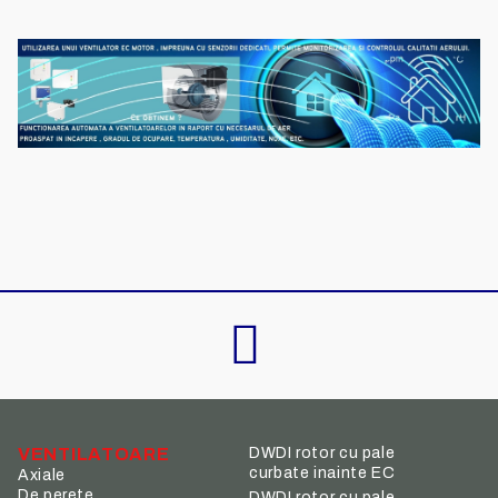
VENTILATOARE
DWDI rotor cu pale
curbate inainte EC
Axiale
De perete
DWDI rotor cu pale