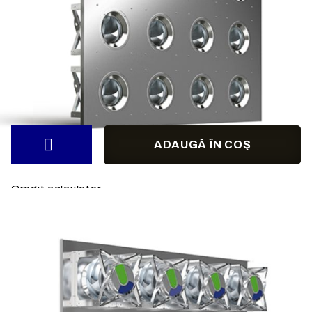
Disponibil cu precomandă.
Debit de aer:
8500
m3/h
Varianta motor:
EC
motor
Putere motor:
1.30
kW
Tensiune alimentare:
380/480
V- 50 Hz
Credit Calculator
Credit calculator
Ventilator plug COPRA PA-C45-EV56-C0000
Vă rugăm să selectați instituția de credit
Preț produs:
11360.35Lei
Extraction of information from credit institutions
Предоставената таблица е с информационна цел.
Добавете продукта в количката си с бутона "Добави
в количката" и при поръчка ще можете да изберете
броя вноски на кредита.