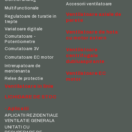
Accesorii ventilatoare
Multifunctionale
Ventilatoare axiale de
Regulatoare de turatie in
perete
trepte
Variatoare digitale
Ventilatoare de hota
Comutatoare -
cu motor extern
Potentiometre
Comutatoare 3V
Ventilatoare
centrifugale
Comutatoare EC motor
dubluaspirante
Intrerupatoare de
mentenanta
Ventilatoare EC
Relee de protectie
motor
Ventilatoare in linie
LICHIDARE DE STOC
- Aplicatii
APLICATII REZIDENTIALE
VENTILATIE GENERALA
UNITATI CU