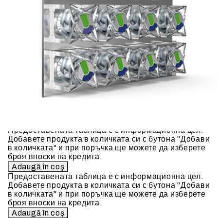
Acest tabel are caracter informativ. Adăugați produsul
în coșul de cumpărături unde veți putea selecta
detaliile cererii de creditare.
Предоставената таблица е с информационна цел.
Добавете продукта в количката си с бутона "Добави
в количката" и при поръчка ще можете да изберете
броя вноски на кредита.
Предоставената таблица е с информационна цел.
Добавете продукта в количката си с бутона "Добави
в количката" и при поръчка ще можете да изберете
броя вноски на кредита.
Предоставената таблица е с информационна цел.
Добавете продукта в количката си с бутона "Добави
в количката" и при поръчка ще можете да изберете
броя вноски на кредита.
Предоставената таблица е с информационна цел.
Добавете продукта в количката си с бутона "Добави
в количката" и при поръчка ще можете да изберете
броя вноски на кредита.