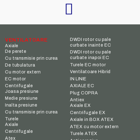
VENTILATOARE
DWDI rotor cu pale
curbate inainte EC
Axiale
De perete
DWDI rotor cu pale
curbate inapoi EC
Cu transmisie prin curea
Turele EC motor
De tubulatura
Ventilatoare Hibrid
Cu motor extern
IN LINIE
EC motor
Centrifugale
AXIALE EC
Joasa presiune
Plug COPRA
Medie presiune
Antiex
Inalta presiune
Axiale EX
Cu transmisie prin curea
Centrifugale EX
Turele
Axiale in BOX ATEX
Axiale
ATEX cu motor extern
Centrifugale
Turele ATEX
Atex