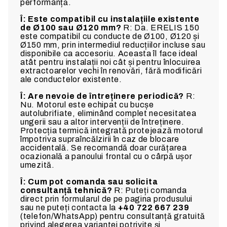
performanță.
Î: Este compatibil cu instalațiile existente
de Ø100 sau Ø120 mm?
R: Da. ERELIS 150
este compatibil cu conducte de Ø100, Ø120 și
Ø150 mm, prin intermediul reducțiilor incluse sau
disponibile ca accesoriu. Aceasta îl face ideal
atât pentru instalații noi cât și pentru înlocuirea
extractoarelor vechi în renovări, fără modificări
ale conductelor existente.
Î: Are nevoie de întreținere periodică?
R:
Nu. Motorul este echipat cu bucșe
autolubrifiate, eliminând complet necesitatea
ungerii sau a altor intervenții de întreținere.
Protecția termică integrată protejează motorul
împotriva supraîncălzirii în caz de blocare
accidentală. Se recomandă doar curățarea
ocazională a panoului frontal cu o cârpă ușor
umezită.
Î: Cum pot comanda sau solicita
consultanță tehnică?
R: Puteți comanda
direct prin formularul de pe pagina produsului
sau ne puteți contacta la
+40 722 667 239
(telefon/WhatsApp) pentru consultanță gratuită
privind alegerea variantei potrivite și