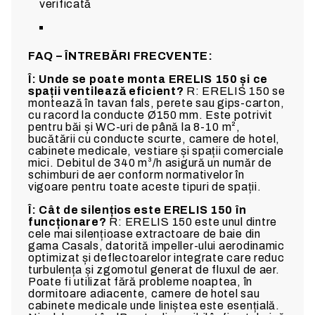
verificată
FAQ – ÎNTREBĂRI FRECVENTE:
Î: Unde se poate monta ERELIS 150 și ce
spații ventilează eficient?
R: ERELIS 150 se
montează în tavan fals, perete sau gips-carton,
cu racord la conducte Ø150 mm. Este potrivit
pentru băi și WC-uri de până la 8-10 m²,
bucătării cu conducte scurte, camere de hotel,
cabinete medicale, vestiare și spații comerciale
mici. Debitul de 340 m³/h asigură un număr de
schimburi de aer conform normativelor în
vigoare pentru toate aceste tipuri de spații.
Î: Cât de silențios este ERELIS 150 în
funcționare?
R: ERELIS 150 este unul dintre
cele mai silențioase extractoare de baie din
gama Casals, datorită impeller-ului aerodinamic
optimizat și deflectoarelor integrate care reduc
turbulența și zgomotul generat de fluxul de aer.
Poate fi utilizat fără probleme noaptea, în
dormitoare adiacente, camere de hotel sau
cabinete medicale unde liniștea este esențială.