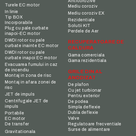
Anticorozive
Turele EC motor
Mediu coroziv
In linie
Mediu coroziv EX
Tip BOX
Rezidentiale
Incorporabile
Solutii KIT
Plug cu pale curbate
Perdele de Aer
inapoi-EC motor
DWDI rotor cu pale
RECUPERATOARE DE
curbate inainte EC motor
CALDURA
DWDI rotor cu pale
Gama comerciala
curbate inapoi EC motor
Gama rezidentiala
Evacuarea fumului in caz
de incendiu
GRILE DIN AL
Montaj in zona de risc
ANODIZAT
Montaj in afara zonei de
De plafon
risc
Cu jet turbionar
JET de impuls
Pentru exterior
Centrifugale JET de
De podea
impuls
Simpla deflexie
Dubla deflexie
Portabile
Valve
EC motor
De transfer
Regulatoare frecventiale
Surse de alimentare
Gravitationala