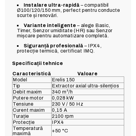
Instalare ultra-rapidă
– compatibil
Ø100/120/150 mm, perfect pentru conducte
scurte și renovări.
Variante inteligente
– alege Basic,
Timer, Senzor umiditate (HR) sau Senzor
mișcare pentru automatizare completă.
Siguranță profesională
– IPX4,
protecție termică, certificat IMQ.
Specificații tehnice
Caracteristică
Valoare
Model
Erelis 150
Tip
Extractor axial ultra-silențios
Debit maxim
340 m³/h
Putere motor
0,028 kW
Tensiune
230 V / 50 Hz
Curent maxim
0,15 A
Turație
2100 rpm
Protecție
IPX4
Temperatură
+50 °C
maximă