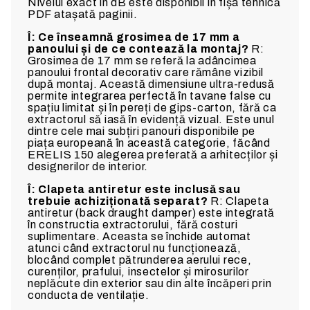
Nivelul exact în dB este disponibil în fișa tehnică
PDF atașată paginii.
Î: Ce înseamnă grosimea de 17 mm a
panoului și de ce contează la montaj?
R:
Grosimea de 17 mm se referă la adâncimea
panoului frontal decorativ care rămâne vizibil
după montaj. Această dimensiune ultra-redusă
permite integrarea perfectă în tavane false cu
spațiu limitat și în pereți de gips-carton, fără ca
extractorul să iasă în evidență vizual. Este unul
dintre cele mai subțiri panouri disponibile pe
piața europeană în această categorie, făcând
ERELIS 150 alegerea preferată a arhitecților și
designerilor de interior.
Î: Clapeta antiretur este inclusă sau
trebuie achiziționată separat?
R: Clapeta
antiretur (back draught damper) este integrată
în constructia extractorului, fără costuri
suplimentare. Aceasta se închide automat
atunci când extractorul nu funcționează,
blocând complet pătrunderea aerului rece,
curenților, prafului, insectelor și mirosurilor
neplăcute din exterior sau din alte încăperi prin
conducta de ventilație.