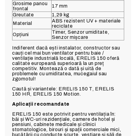
Grosime panou
17 mm
frontal
Greutate
1,29 kg
ABS rezistent UV + materiale
Material
reciclate
Timer, Senzor umiditate,
Opțiuni
Senzor mișcare
Indiferent dacă ești instalator, constructor sau
cauți cel mai bun ventilator pentru baie /
ventilație industrială locală, ERELIS 150 oferă
calitate europeană superioară la un preț
competitiv. Montează o dată și uită de
problemele cu umiditatea, mucegaiul sau
zgomotul!
Caută și variantele: ERELIS 150 T, ERELIS
150 HR, ERELIS 150 Motion.
Aplicații recomandate
ERELIS 150 este potrivit pentru ventilația în:
băi și WC-uri rezidențiale, camere de hotel și
pensiuni, cabinete medicale și clinici
stomatologice, birouri și spații comerciale mici,
bucătării cu conducte scurte, vestiare și săli de