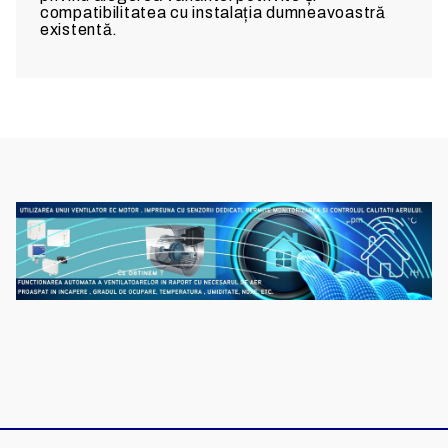
compatibilitatea cu instalația dumneavoastră
existentă.