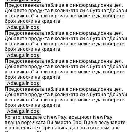
Предоставената таблица е с информационна цел.
Добавете продукта в количката си с бутона "Добави
в количката" и при поръчка ще можете да изберете
броя вноски на кредита.
Предоставената таблица е с информационна цел.
Добавете продукта в количката си с бутона "Добави
в количката" и при поръчка ще можете да изберете
броя вноски на кредита.
Предоставената таблица е с информационна цел.
Добавете продукта в количката си с бутона "Добави
в количката" и при поръчка ще можете да изберете
броя вноски на кредита.
Предоставената таблица е с информационна цел.
Добавете продукта в количката си с бутона "Добави
в количката" и при поръчка ще можете да изберете
броя вноски на кредита.
Когато плащате с NewPay, всъщност NewPay
плаща поръчката Ви вместо Вас. Вие я получавате
и разполагате с три начина да я платите към тях: