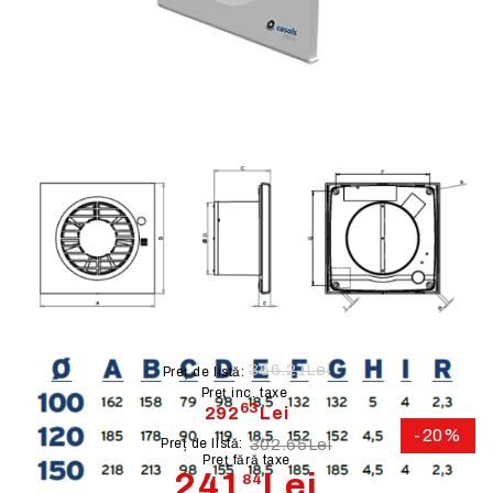
Ventilator silentios ERELIS 150-
340 m³/h
366.21Lei
Preț de listă:
Preţ inc. taxe
63
292
Lei
-20%
Preț de listă:
302.65Lei
Preţ fără taxe
241
Lei
84