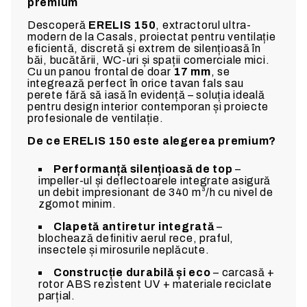
premium
Descoperă
ERELIS 150
, extractorul ultra-
modern de la Casals, proiectat pentru ventilație
eficientă, discretă și extrem de silențioasă în
băi, bucătării, WC-uri și spații comerciale mici.
Cu un panou frontal de doar
17 mm
, se
integrează perfect în orice tavan fals sau
perete fără să iasă în evidență – soluția ideală
pentru design interior contemporan și proiecte
profesionale de ventilație.
De ce ERELIS 150 este alegerea premium?
Performanță silențioasă de top
–
impeller-ul și deflectoarele integrate asigură
un debit impresionant de 340 m³/h cu nivel de
zgomot minim.
Clapetă antiretur integrată
–
blochează definitiv aerul rece, praful,
insectele și mirosurile neplăcute.
Construcție durabilă și eco
– carcasă +
rotor ABS rezistent UV + materiale reciclate
parțial.