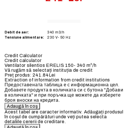
Livrare din stoc
Debit de aer:
340
m3/h
Tensiune alimentare:
230
V- 50 Hz
Credit Calculator
Credit calculator
Ventilator silentios ERELIS 150- 340 m³/h
Vă rugăm să selectați instituția de credit
Preț produs:
241.84Lei
Extraction of information from credit institutions
Предоставената таблица е с информационна цел.
Добавете продукта в количката си с бутона "Добави
в количката" и при поръчка ще можете да изберете
броя вноски на кредита.
Acest tabel are caracter informativ. Adăugați produsul
în coșul de cumpărături unde veți putea selecta
detaliile cererii de creditare.