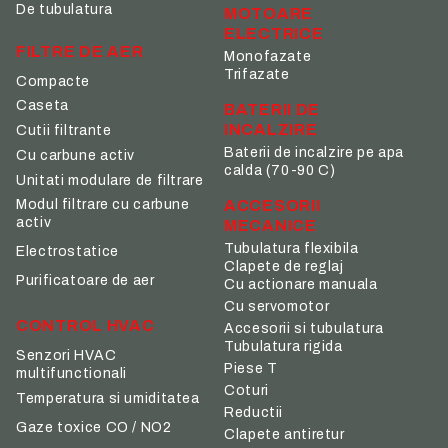
De tubulatura
MOTOARE
ELECTRICE
FILTRE DE AER
Monofazate
Trifazate
Compacte
Caseta
BATERII DE
INCALZIRE
Cutii filtrante
Baterii de incalzire pe apa
Cu carbune activ
calda (70-90 C)
Unitati modulare de filtrare
ACCESORII
Modul filtrare cu carbune
activ
MECANICE
Tubulatura flexibila
Electrostatice
Clapete de reglaj
Purificatoare de aer
Cu actionare manuala
Cu servomotor
CONTROL HVAC
Accesorii si tubulatura
Tubulatura rigida
Senzori HVAC
Piese T
multifunctionali
Coturi
Temperatura si umiditatea
Reductii
Gaze toxice CO / NO2
Clapete antiretur