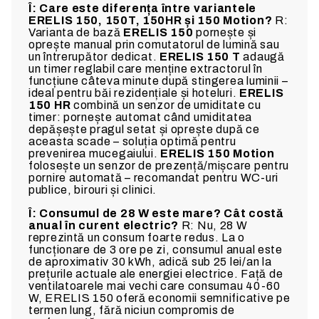
Î: Care este diferența între variantele
ERELIS 150, 150T, 150HR și 150 Motion?
R:
Varianta de bază
ERELIS 150
pornește și
oprește manual prin comutatorul de lumină sau
un întrerupător dedicat.
ERELIS 150 T
adaugă
un timer reglabil care menține extractorul în
funcțiune câteva minute după stingerea luminii –
ideal pentru băi rezidențiale și hoteluri.
ERELIS
150 HR
combină un senzor de umiditate cu
timer: pornește automat când umiditatea
depășește pragul setat și oprește după ce
aceasta scade – soluția optimă pentru
prevenirea mucegaiului.
ERELIS 150 Motion
folosește un senzor de prezență/mișcare pentru
pornire automată – recomandat pentru WC-uri
publice, birouri și clinici.
Î: Consumul de 28 W este mare? Cât costă
anual în curent electric?
R: Nu, 28 W
reprezintă un consum foarte redus. La o
funcționare de 3 ore pe zi, consumul anual este
de aproximativ 30 kWh, adică sub 25 lei/an la
prețurile actuale ale energiei electrice. Față de
ventilatoarele mai vechi care consumau 40-60
W, ERELIS 150 oferă economii semnificative pe
termen lung, fără niciun compromis de