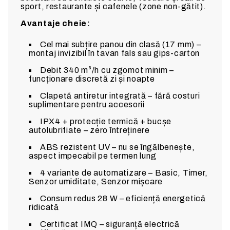
sport, restaurante și cafenele (zone non-gătit).
Avantaje cheie:
Cel mai subțire panou din clasă (17 mm) –
montaj invizibil în tavan fals sau gips-carton
Debit 340 m³/h cu zgomot minim –
funcționare discretă zi și noapte
Clapetă antiretur integrată – fără costuri
suplimentare pentru accesorii
IPX4 + protecție termică + bucșe
autolubrifiate – zero întreținere
ABS rezistent UV – nu se îngălbenește,
aspect impecabil pe termen lung
4 variante de automatizare – Basic, Timer,
Senzor umiditate, Senzor mișcare
Consum redus 28 W – eficiență energetică
ridicată
Certificat IMQ – siguranță electrică