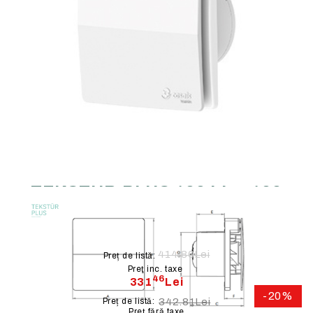
Extractor Axial Silențios
TEKSTUR PLUS 100 LL – 100
m³/h, Clapetă Anti-Retur
414.80Lei
Preț de listă:
Preţ inc. taxe
46
331
Lei
-20%
Preț de listă:
342.81Lei
Preţ fără taxe