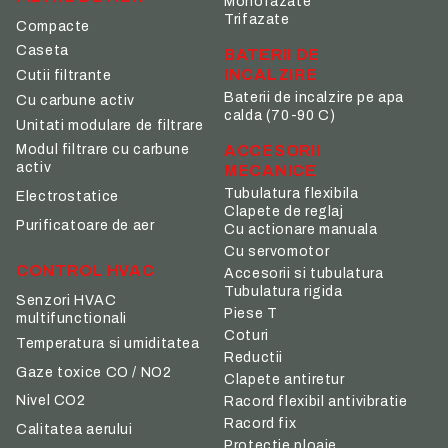
Monofazate
Trifazate
Compacte
Caseta
BATERII DE
INCALZIRE
Cutii filtrante
Baterii de incalzire pe apa
Cu carbune activ
calda (70-90 C)
Unitati modulare de filtrare
ACCESORII
Modul filtrare cu carbune
activ
MECANICE
Tubulatura flexibila
Electrostatice
Clapete de reglaj
Purificatoare de aer
Cu actionare manuala
Cu servomotor
CONTROL HVAC
Accesorii si tubulatura
Tubulatura rigida
Senzori HVAC
Piese T
multifunctionali
Coturi
Temperatura si umiditatea
Reductii
Gaze toxice CO / NO2
Clapete antiretur
Nivel CO2
Racord flexibil antivibratie
Racord fix
Calitatea aerului
Protectie ploaie