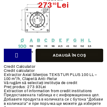
273
Lei
93
Livrare din stoc
Debit de aer:
100
m3/h
Tensiune alimentare:
230
V- 50 Hz
Credit Calculator
Credit calculator
Extractor Axial Silențios TEKSTUR PLUS 100 LL –
100 m³/h, Clapetă Anti-Retur
Vă rugăm să selectați instituția de credit
Preț produs:
273.93Lei
Extraction of information from credit institutions
Предоставената таблица е с информационна цел.
Добавете продукта в количката си с бутона "Добави
в количката" и при поръчка ще можете да изберете