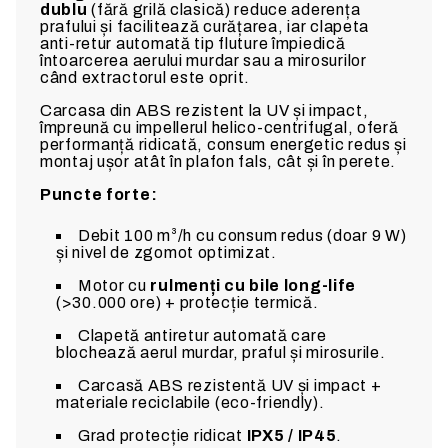
dublu
(fără grilă clasică) reduce aderența
prafului și facilitează curățarea, iar clapeta
anti-retur automată tip fluture împiedică
întoarcerea aerului murdar sau a mirosurilor
când extractorul este oprit.
Carcasa din ABS rezistent la UV și impact,
împreună cu impellerul helico-centrifugal, oferă
performanță ridicată, consum energetic redus și
montaj ușor atât în plafon fals, cât și în perete.
Puncte forte:
Debit 100 m³/h cu consum redus (doar 9 W)
și nivel de zgomot optimizat.
Motor cu
rulmenți cu bile long-life
(>30.000 ore) + protecție termică.
Clapetă antiretur automată care
blochează aerul murdar, praful și mirosurile.
Carcasă ABS rezistentă UV și impact +
materiale reciclabile (eco-friendly).
Grad protecție ridicat
IPX5 / IP45
.