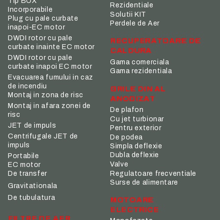
Tip BOX
Rezidentiale
Incorporabile
Solutii KIT
Plug cu pale curbate
Perdele de Aer
inapoi-EC motor
DWDI rotor cu pale
RECUPERATOARE DE
curbate inainte EC motor
CALDURA
DWDI rotor cu pale
Gama comerciala
curbate inapoi EC motor
Gama rezidentiala
Evacuarea fumului in caz
de incendiu
GRILE DIN AL
Montaj in zona de risc
ANODIZAT
Montaj in afara zonei de
De plafon
risc
Cu jet turbionar
JET de impuls
Pentru exterior
Centrifugale JET de
De podea
impuls
Simpla deflexie
Dubla deflexie
Portabile
Valve
EC motor
De transfer
Regulatoare frecventiale
Surse de alimentare
Gravitationala
De tubulatura
MOTOARE
ELECTRICE
FILTRE DE AER