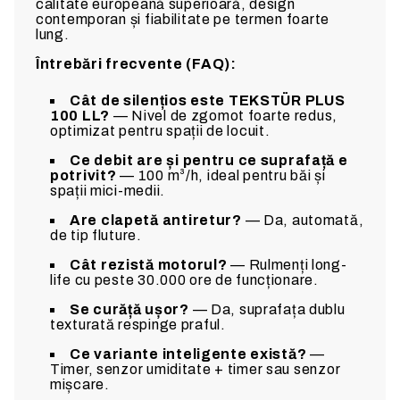
calitate europeană superioară, design
contemporan și fiabilitate pe termen foarte
lung.
Î
ntrebări frecvente (FAQ):
Cât de silențios este TEKSTÜR PLUS
100 LL?
— Nivel de zgomot foarte redus,
optimizat pentru spații de locuit.
Ce debit are și pentru ce suprafață e
potrivit?
— 100 m³/h, ideal pentru băi și
spații mici-medii.
Are clapetă antiretur?
— Da, automată,
de tip fluture.
Cât rezistă motorul?
— Rulmenți long-
life cu peste 30.000 ore de funcționare.
Se curăță ușor?
— Da, suprafața dublu
texturată respinge praful.
Ce variante inteligente există?
—
Timer, senzor umiditate + timer sau senzor
mișcare.