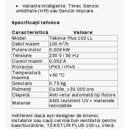
Variante inteligente: Timer, Senzor
umiditate (HR) sau Senzor mișcare.
Specificații tehnice
Caracteristică
Valoare
Model
Tekstur Plus 100 LL
Debit maxim
100 m³/h
Putere motor
0,009 kW
Tensiune
230 V / 50 Hz
Curent maxim
0,052 A
Protecție
IPX5 / IP45
Temperatură
+50 °C
maximă
Greutate
0,75 kg
Rulmenți
Cu bile, >30.000 ore
Clapetă
Anti-retur automată tip fluture
ABS rezistent UV + materiale
Material
reciclabile
Indiferent dacă ești designer de interior,
instalator sau cauți cel mai bun ventilator pentru
baie/bucătărie, TEKSTÜR PLUS 100 LL oferă