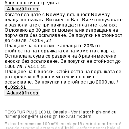
броя вноски на кредита.
Когато плащате с NewPay, всъщност NewPay
плаща поръчката Ви вместо Вас. Вие я получавате
и разполагате с три начина да я платите към тях:
Отложено до 30 дни от момента на изпращане на
поръчката без оскъпяване. За покупки на стойност
до 400 лв. / €204,52
Плащане на 4 вноски. Заплащате 20% от
стойността на поръчката си на момента с карта.
Останалата сума се разделя на 3 равни месечни
вноски без оскъпяване. За покупки на стойност до
1000 лв. / €511.31
Плащане на 6 вноски. Стойността на поръчката се
разпределя в 6 равни месечни вноски с
оскъпяване. За покупки на стойност до 2000 лв. /
€1022.61
TEKSTÜR PLUS 100 LL Casals – Ventilator high-end cu
rulmenți long-life și design texturat modern.
Extractor premium 100 m³/h cu clapetă antiretur automată,
ușor de curățat și extrem de durabil. Perfect pentru baie și