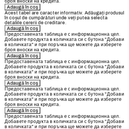
броя вноски на кредита.
Acest tabel are caracter informativ. Adăugați produsul
în coșul de cumpărături unde veți putea selecta
detaliile cererii de creditare.
Предоставената таблица е с информационна цел.
Добавете продукта в количката си с бутона "Добави
в количката" и при поръчка ще можете да изберете
броя вноски на кредита.
Предоставената таблица е с информационна цел.
Добавете продукта в количката си с бутона "Добави
в количката" и при поръчка ще можете да изберете
броя вноски на кредита.
Предоставената таблица е с информационна цел.
Добавете продукта в количката си с бутона "Добави
в количката" и при поръчка ще можете да изберете
броя вноски на кредита.
Предоставената таблица е с информационна цел.
Добавете продукта в количката си с бутона "Добави
в количката" и при поръчка ще можете да изберете