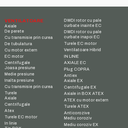
VENTILATOARE
DWDI rotor cu pale
curbate inainte EC
Axiale
De perete
DWDI rotor cu pale
curbate inapoi EC
Cu transmisie prin curea
Turele EC motor
De tubulatura
Ventilatoare Hibrid
Cu motor extern
IN LINIE
EC motor
Centrifugale
AXIALE EC
Joasa presiune
Plug COPRA
Medie presiune
Antiex
Inalta presiune
Axiale EX
Cu transmisie prin curea
Centrifugale EX
Turele
Axiale in BOX ATEX
Axiale
ATEX cu motor extern
Centrifugale
Turele ATEX
Atex
Anticorozive
Turele EC motor
Mediu coroziv
In linie
Mediu coroziv EX