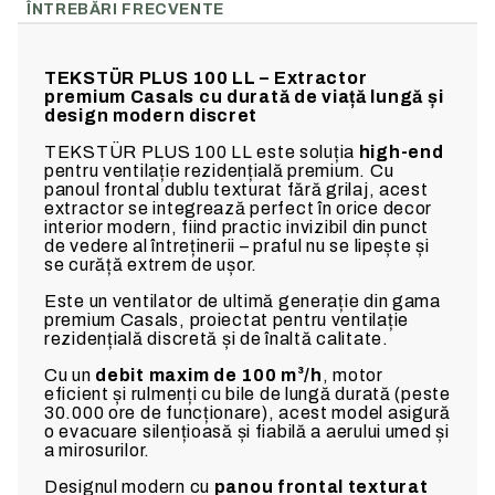
ÎNTREBĂRI FRECVENTE
TEKSTÜR PLUS 100 LL – Extractor
premium Casals cu durată de viață lungă și
design modern discret
TEKSTÜR PLUS 100 LL este soluția
high-end
pentru ventilație rezidențială premium. Cu
panoul frontal dublu texturat fără grilaj, acest
extractor se integrează perfect în orice decor
interior modern, fiind practic invizibil din punct
de vedere al întreținerii – praful nu se lipește și
se curăță extrem de ușor.
Este un ventilator de ultimă generație din gama
premium Casals, proiectat pentru ventilație
rezidențială discretă și de înaltă calitate.
Cu un
debit maxim de 100 m³/h
, motor
eficient și rulmenți cu bile de lungă durată (peste
30.000 ore de funcționare), acest model asigură
o evacuare silențioasă și fiabilă a aerului umed și
a mirosurilor.
Designul modern cu
panou frontal texturat