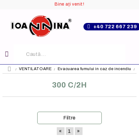
Bine ați venit!
+40 722 667 239
VENTILATOARE
Evacuarea fumului in caz de incendiu
300 C/2H
Filtre
«
1
»