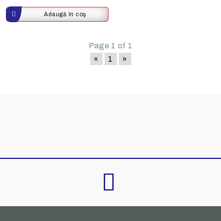
Page 1 of 1
«
1
»