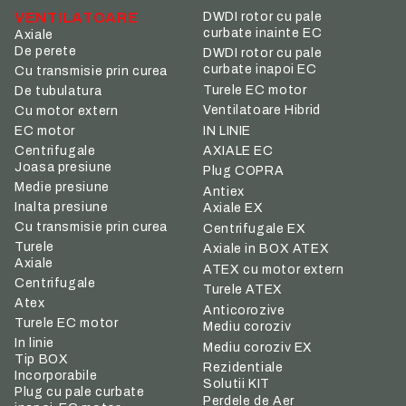
VENTILATOARE
DWDI rotor cu pale
curbate inainte EC
Axiale
De perete
DWDI rotor cu pale
curbate inapoi EC
Cu transmisie prin curea
Turele EC motor
De tubulatura
Ventilatoare Hibrid
Cu motor extern
IN LINIE
EC motor
Centrifugale
AXIALE EC
Joasa presiune
Plug COPRA
Medie presiune
Antiex
Inalta presiune
Axiale EX
Cu transmisie prin curea
Centrifugale EX
Turele
Axiale in BOX ATEX
Axiale
ATEX cu motor extern
Centrifugale
Turele ATEX
Atex
Anticorozive
Turele EC motor
Mediu coroziv
In linie
Mediu coroziv EX
Tip BOX
Rezidentiale
Incorporabile
Solutii KIT
Plug cu pale curbate
Perdele de Aer