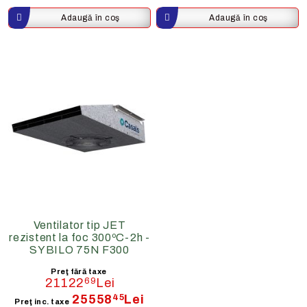
Ventilator tip JET
rezistent la foc 300ºC-2h -
SYBILO 75N F300
Preţ fără taxe
21122
69
Lei
25558
45
Lei
Preţ inc. taxe