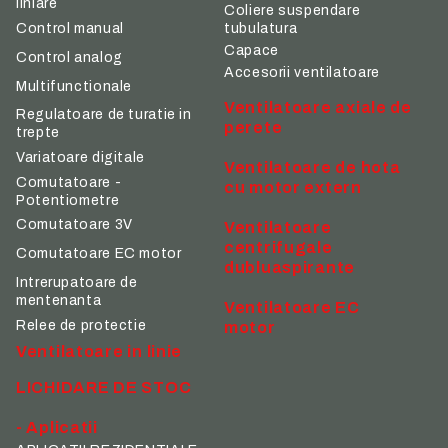
liniare
Coliere suspendare
tubulatura
Control manual
Capace
Control analog
Accesorii ventilatoare
Multifunctionale
Ventilatoare axiale de
Regulatoare de turatie in
perete
trepte
Variatoare digitale
Ventilatoare de hota
Comutatoare -
cu motor extern
Potentiometre
Comutatoare 3V
Ventilatoare
centrifugale
Comutatoare EC motor
dubluaspirante
Intrerupatoare de
mentenanta
Ventilatoare EC
Relee de protectie
motor
Ventilatoare in linie
LICHIDARE DE STOC
- Aplicatii