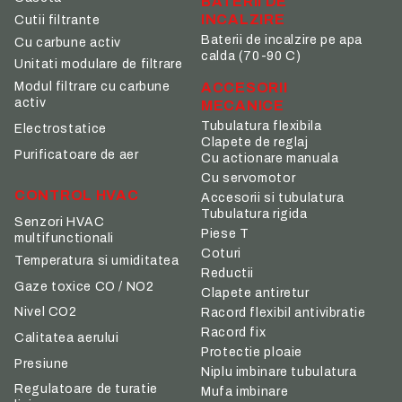
BATERII DE
INCALZIRE
Cutii filtrante
Baterii de incalzire pe apa
Cu carbune activ
calda (70-90 C)
Unitati modulare de filtrare
ACCESORII
Modul filtrare cu carbune
activ
MECANICE
Tubulatura flexibila
Electrostatice
Clapete de reglaj
Purificatoare de aer
Cu actionare manuala
Cu servomotor
CONTROL HVAC
Accesorii si tubulatura
Tubulatura rigida
Senzori HVAC
Piese T
multifunctionali
Coturi
Temperatura si umiditatea
Reductii
Gaze toxice CO / NO2
Clapete antiretur
Nivel CO2
Racord flexibil antivibratie
Racord fix
Calitatea aerului
Protectie ploaie
Presiune
Niplu imbinare tubulatura
Regulatoare de turatie
Mufa imbinare