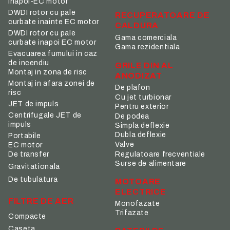
inapoi-EC motor
DWDI rotor cu pale
RECUPERATOARE DE
curbate inainte EC motor
CALDURA
DWDI rotor cu pale
Gama comerciala
curbate inapoi EC motor
Gama rezidentiala
Evacuarea fumului in caz
de incendiu
GRILE DIN AL
Montaj in zona de risc
ANODIZAT
Montaj in afara zonei de
De plafon
risc
Cu jet turbionar
JET de impuls
Pentru exterior
Centrifugale JET de
De podea
impuls
Simpla deflexie
Dubla deflexie
Portabile
Valve
EC motor
De transfer
Regulatoare frecventiale
Surse de alimentare
Gravitationala
De tubulatura
MOTOARE
ELECTRICE
FILTRE DE AER
Monofazate
Trifazate
Compacte
Caseta