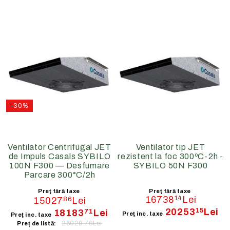
-30%
Ventilator Centrifugal JET
Ventilator tip JET
de Impuls Casals SYBILO
rezistent la foc 300ºC-2h -
100N F300 — Desfumare
SYBILO 50N F300
Parcare 300°C/2h
Preţ fără taxe
Preţ fără taxe
16738
14
Lei
15027
86
Lei
20253
15
Lei
18183
71
Lei
Preţ inc. taxe
Preţ inc. taxe
26029.79Lei
Preț de listă: