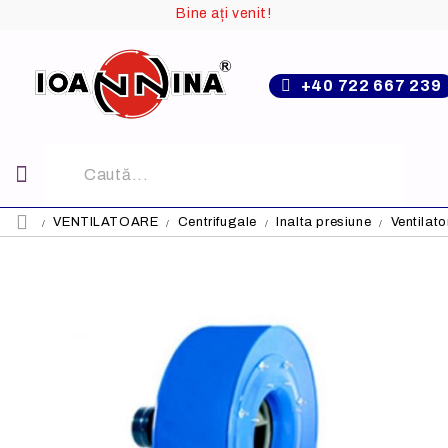
Bine ați venit!
+40 722 667 239
VENTILATOARE
Centrifugale
Inalta presiune
Ventilat