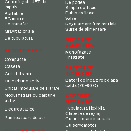
Centrifugale JET de
De podea
impuls
Simpla deflexie
Dubla deflexie
Portabile
Valve
EC motor
De transfer
Regulatoare frecventiale
Surse de alimentare
Gravitationala
De tubulatura
MOTOARE
ELECTRICE
FILTRE DE AER
Monofazate
Trifazate
Compacte
Caseta
BATERII DE
INCALZIRE
Cutii filtrante
Baterii de incalzire pe apa
Cu carbune activ
calda (70-90 C)
Unitati modulare de filtrare
ACCESORII
Modul filtrare cu carbune
activ
MECANICE
Tubulatura flexibila
Electrostatice
Clapete de reglaj
Purificatoare de aer
Cu actionare manuala
Cu servomotor
CONTROL HVAC