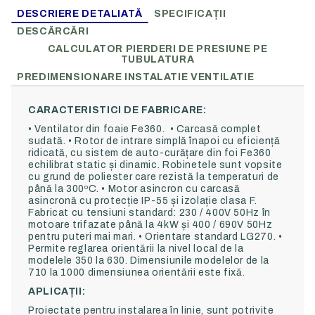
DESCRIERE DETALIATĂ
SPECIFICAȚII
DESCĂRCĂRI
CALCULATOR PIERDERI DE PRESIUNE PE
TUBULATURA
PREDIMENSIONARE INSTALATIE VENTILATIE
CARACTERISTICI DE FABRICARE:
• Ventilator din foaie Fe360. • Carcasă complet
sudată. • Rotor de intrare simplă înapoi cu eficiență
ridicată, cu sistem de auto-curățare din foi Fe360
echilibrat static și dinamic. Robinetele sunt vopsite
cu grund de poliester care rezistă la temperaturi de
până la 300ºC. • Motor asincron cu carcasă
asincronă cu protecție IP-55 și izolație clasa F.
Fabricat cu tensiuni standard: 230 / 400V 50Hz în
motoare trifazate până la 4kW și 400 / 690V 50Hz
pentru puteri mai mari. • Orientare standard LG270. •
Permite reglarea orientării la nivel local de la
modelele 350 la 630. Dimensiunile modelelor de la
710 la 1000 dimensiunea orientării este fixă.
APLICAȚII:
Proiectate pentru instalarea în linie, sunt potrivite