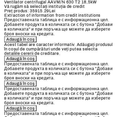
Ventilator centrifugal AAVM/N 630 T2 18,5kW
Vă rugăm să selectați instituția de credit
Preț produs:
35915.29Lei
Extraction of information from credit institutions
Предоставената таблица е с информационна цел.
Добавете продукта в количката си с бутона "Добави
в количката" и при поръчка ще можете да изберете
броя вноски на кредита.
Acest tabel are caracter informativ. Adăugați produsul
în coșul de cumpărături unde veți putea selecta
detaliile cererii de creditare.
Предоставената таблица е с информационна цел.
Добавете продукта в количката си с бутона "Добави
в количката" и при поръчка ще можете да изберете
броя вноски на кредита.
Предоставената таблица е с информационна цел.
Добавете продукта в количката си с бутона "Добави
в количката" и при поръчка ще можете да изберете
броя вноски на кредита.
Предоставената таблица е с информационна цел.