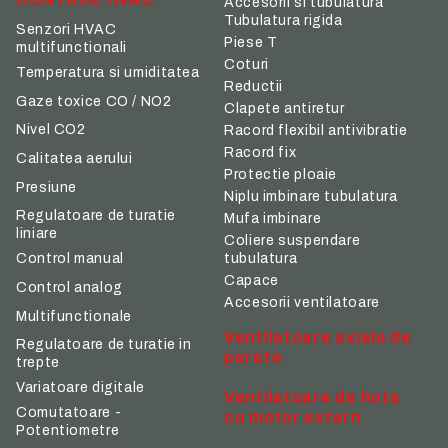
Accesorii si tubulatura
Tubulatura rigida
Senzori HVAC
Piese T
multifunctionali
Coturi
Temperatura si umiditatea
Reductii
Gaze toxice CO / NO2
Clapete antiretur
Nivel CO2
Racord flexibil antivibratie
Racord fix
Calitatea aerului
Protectie ploaie
Presiune
Niplu imbinare tubulatura
Regulatoare de turatie
Mufa imbinare
liniare
Coliere suspendare
tubulatura
Control manual
Capace
Control analog
Accesorii ventilatoare
Multifunctionale
Ventilatoare axiale de
Regulatoare de turatie in
perete
trepte
Variatoare digitale
Ventilatoare de hota
Comutatoare -
cu motor extern
Potentiometre