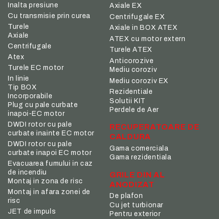
Inalta presiune
Axiale EX
Cu transmisie prin curea
Centrifugale EX
Turele
Axiale in BOX ATEX
Axiale
ATEX cu motor extern
Centrifugale
Turele ATEX
Atex
Anticorozive
Turele EC motor
Mediu coroziv
In linie
Mediu coroziv EX
Tip BOX
Rezidentiale
Incorporabile
Solutii KIT
Plug cu pale curbate
Perdele de Aer
inapoi-EC motor
DWDI rotor cu pale
RECUPERATOARE DE
curbate inainte EC motor
CALDURA
DWDI rotor cu pale
Gama comerciala
curbate inapoi EC motor
Gama rezidentiala
Evacuarea fumului in caz
de incendiu
GRILE DIN AL
Montaj in zona de risc
ANODIZAT
Montaj in afara zonei de
De plafon
risc
Cu jet turbionar
JET de impuls
Pentru exterior