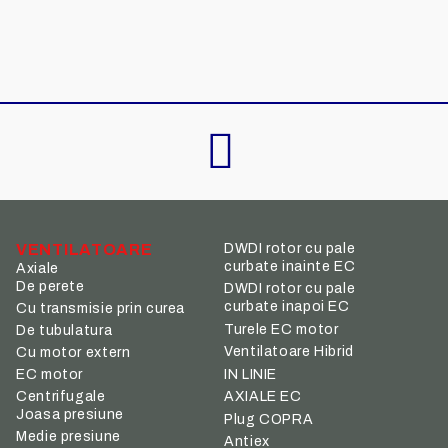
VENTILATOARE
DWDI rotor cu pale
curbate inainte EC
Axiale
De perete
DWDI rotor cu pale
curbate inapoi EC
Cu transmisie prin curea
Turele EC motor
De tubulatura
Ventilatoare Hibrid
Cu motor extern
IN LINIE
EC motor
Centrifugale
AXIALE EC
Joasa presiune
Plug COPRA
Medie presiune
Antiex