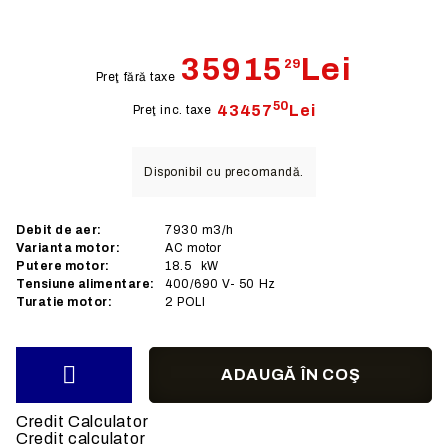
35915
Lei
29
Preţ fără taxe
50
43457
Lei
Preţ inc. taxe
Disponibil cu precomandă.
Debit de aer:
7930
m3/h
Varianta motor:
AC
motor
Putere motor:
18.5
kW
Tensiune alimentare:
400/690
V- 50 Hz
Turatie motor:
2 POLI
Credit Calculator
Credit calculator