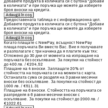
Добавете продукта в количката си с бутона "Добави
в количката" и при поръчка ще можете да изберете
броя вноски на кредита.
Предоставената таблица е с информационна цел.
Добавете продукта в количката си с бутона "Добави
в количката" и при поръчка ще можете да изберете
броя вноски на кредита.
Когато плащате с NewPay, всъщност NewPay
плаща поръчката Ви вместо Вас. Вие я получавате
и разполагате с три начина да я платите към тях:
Отложено до 30 дни от момента на изпращане на
поръчката без оскъпяване. За покупки на стойност
до 400 лв. / €204,52
Плащане на 4 вноски. Заплащате 20% от
стойността на поръчката си на момента с карта.
Останалата сума се разделя на 3 равни месечни
вноски без оскъпяване. За покупки на стойност до
1000 лв. / €511.31
Плащане на 6 вноски. Стойността на поръчката се
разпределя в 6 равни месечни вноски с
оскъпяване. За покупки на стойност до 2000 лв. /
€1022.61