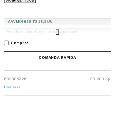
AAVM/N 630 T2 18,5kW
Ventilator centrifugal de inalta presiune.
Compară
COMANDĂ RAPIDĂ
Noi vă vom contacta pentru finalizarea comenzii.
502806326
193.000
Kg
Evaluează