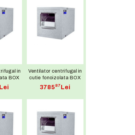
rifugal in
Ventilator centrifugal in
lata BOX
cutie fonoizolata BOX
0,13kW
BD 9/9 M4 0,35kW
87
Lei
3785
Lei