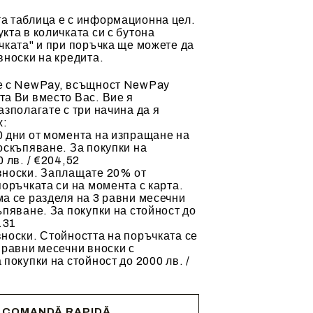
а таблица е с информационна цел.
кта в количката си с бутона
чката" и при поръчка ще можете да
вноски на кредита.
е с NewPay, всъщност NewPay
а Ви вместо Вас. Вие я
азполагате с три начина да я
х:
 дни от момента на изпращане на
оскъпяване. За покупки на
 лв. / €204,52
вноски. Заплащате 20% от
поръчката си на момента с карта.
а се разделя на 3 равни месечни
ъпяване. За покупки на стойност до
.31
носки. Стойността на поръчката се
 равни месечни вноски с
 покупки на стойност до 2000 лв. /
COMANDĂ RAPIDĂ