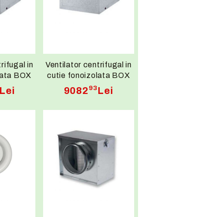
rifugal in
Ventilator centrifugal in
lata BOX
cutie fonoizolata BOX
 0,21kW
BD 15/15 T6 2,2kW
93
Lei
9082
Lei