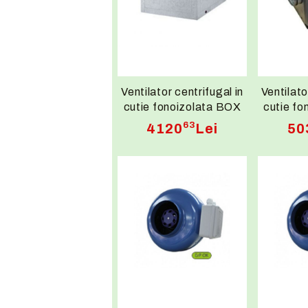
Ventilator centrifugal in
Ventilato
cutie fonoizolata BOX
cutie f
BD 10/10 M4 0,59kW
BD P
63
4120
Lei
50