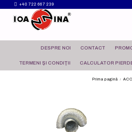
+40 722 667 239
DESPRE NOI
CONTACT
PROMO
TERMENI ŞI CONDIŢII
CALCULATOR PIERDE
Prima pagină
ACC
VENTILATOARE
APLICATII COMERCIALE
GRILE A
APLICATI