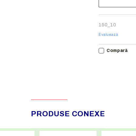
Noi vă vom conta
finalizarea comen
150_10
Evaluează
Compară
PRODUSE CONEXE