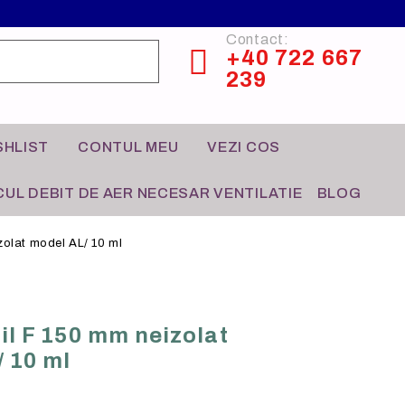
Contact:
+40 722 667
239
SHLIST
CONTUL MEU
VEZI COS
UL DEBIT DE AER NECESAR VENTILATIE
BLOG
zolat model AL/ 10 ml
CONTROL HVAC
HO-RE-CA
bil F 150 mm neizolat
 10 ml