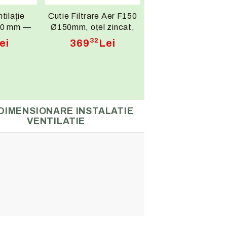
tilație
Cutie Filtrare Aer F150
160 mm —
Ø150mm, oțel zincat,
sit
filtru G4 detașabil inclus
32
ei
369
Lei
 RAL9016,
rație și
re
DIMENSIONARE INSTALATIE
VENTILATIE