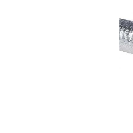
RECUPERATOARE
MOTOARE
Gama comerciala
Monofaz
Gama rezidentiala
Trifazate