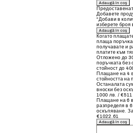
Предоставенат
Добавете проду
"Добави в коли
изберете броя 
Когато плащат
плаща поръчкат
получавате и р
платите към тя
Отложено до 30
поръчката без 
стойност до 400
Плащане на 4 
стойността на 
Останалата сум
вноски без оск
1000 лв. / €511
Плащане на 6 в
разпределя в 6
оскъпяване. За
€1022.61