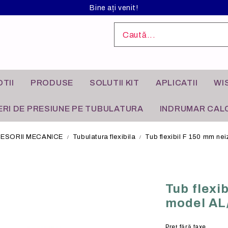
Bine ați venit!
TII
PRODUSE
SOLUTII KIT
APLICATII
WI
RI DE PRESIUNE PE TUBULATURA
INDRUMAR CALC
ESORII MECANICE
Tubulatura flexibila
Tub flexibil F 150 mm nei
L ANODIZAT
I INDUSTRIALE
FILTRE DE AER
APLICATII REZIDENTIALE
Tub flexi
model AL/
Preţ fără taxe