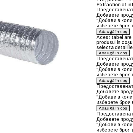
Extraction of in
 ELECTRICE
BATERII DE INCALZIRE
Предоставенат
Добавете проду
"Добави в коли
изберете броя 
Acest tabel are
produsul în coșu
selecta detaliile
ate
Baterii de incalzire pe apa c
90 C)
Предоставенат
Добавете проду
"Добави в коли
изберете броя 
Предоставенат
Добавете проду
"Добави в коли
изберете броя 
Предоставенат
Добавете проду
"Добави в коли
изберете броя 