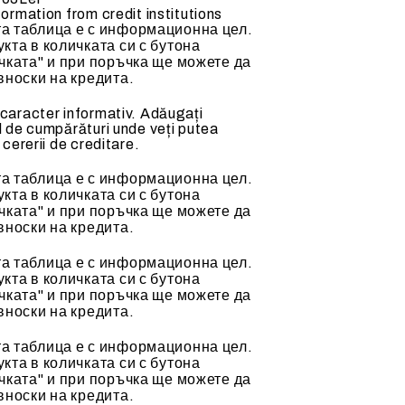
formation from credit institutions
ACCESORII MECANICE
а таблица е с информационна цел.
кта в количката си с бутона
чката" и при поръчка ще можете да
вноски на кредита.
 caracter informativ. Adăugați
l de cumpărături unde veți putea
 cererii de creditare.
alda (70-
Tubulatura flexibila
Clapete de reglaj
а таблица е с информационна цел.
кта в количката си с бутона
Accesorii si tubulatura
чката" и при поръчка ще можете да
Accesorii ventilatoare
вноски на кредита.
а таблица е с информационна цел.
кта в количката си с бутона
чката" и при поръчка ще можете да
вноски на кредита.
а таблица е с информационна цел.
кта в количката си с бутона
чката" и при поръчка ще можете да
вноски на кредита.