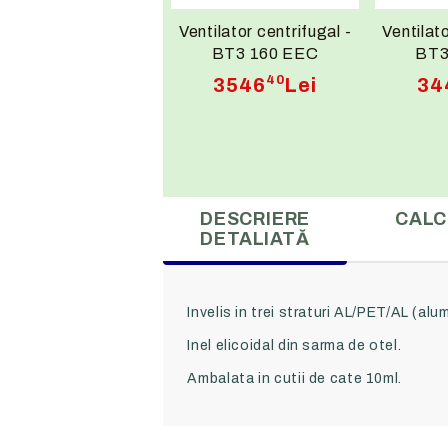
Ventilator centrifugal -
Ventilato
BT3 160 EEC
BT3
40
3546
Lei
34
DESCRIERE
CALC
DETALIATĂ
Invelis in trei straturi AL/PET/AL (alu
Inel elicoidal din sarma de otel.
Ambalata in cutii de cate 10ml.