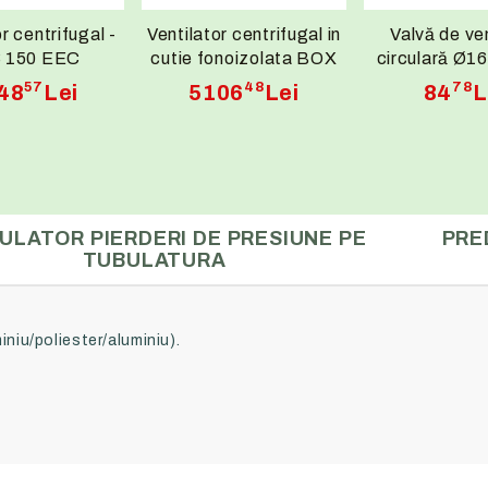
r centrifugal -
Ventilator centrifugal in
Valvă de ven
 150 EEC
cutie fonoizolata BOX
circulară Ø
BD PLUS 9/9 M6
Oțel Vop
57
48
78
48
Lei
5106
Lei
84
L
0,13kW
Electrostatic
reglabil, aspi
refula
ULATOR PIERDERI DE PRESIUNE PE
PRE
TUBULATURA
miniu/poliester/aluminiu).