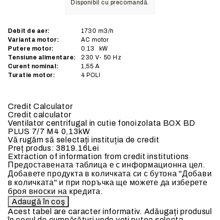
Disponibil cu precomandă.
Debit de aer:
1730
m3/h
Varianta motor:
AC
motor
Putere motor:
0.13
kW
Tensiune alimentare:
230
V- 50 Hz
Curent nominal:
1,55
A
Turatie motor:
4 POLI
Credit Calculator
Credit calculator
Ventilator centrifugal in cutie fonoizolata BOX BD
PLUS 7/7 M4 0,13kW
Vă rugăm să selectați instituția de credit
Preț produs:
3819.16Lei
Extraction of information from credit institutions
Предоставената таблица е с информационна цел.
Добавете продукта в количката си с бутона "Добави
в количката" и при поръчка ще можете да изберете
броя вноски на кредита.
Acest tabel are caracter informativ. Adăugați produsul
în coșul de cumpărături unde veți putea selecta