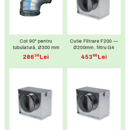
Cot 90° pentru
Cutie Filtrare F200 —
tubulatură, Ø300 mm
Ø200mm, filtru G4
inclus,
36
86
286
Lei
453
Lei
300×300×150mm