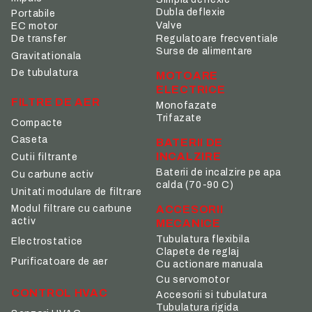
Dubla deflexie
Portabile
Valve
EC motor
De transfer
Regulatoare frecventiale
Surse de alimentare
Gravitationala
De tubulatura
MOTOARE
ELECTRICE
FILTRE DE AER
Monofazate
Trifazate
Compacte
Caseta
BATERII DE
INCALZIRE
Cutii filtrante
Baterii de incalzire pe apa
Cu carbune activ
calda (70-90 C)
Unitati modulare de filtrare
ACCESORII
Modul filtrare cu carbune
activ
MECANICE
Tubulatura flexibila
Electrostatice
Clapete de reglaj
Purificatoare de aer
Cu actionare manuala
Cu servomotor
CONTROL HVAC
Accesorii si tubulatura
Tubulatura rigida