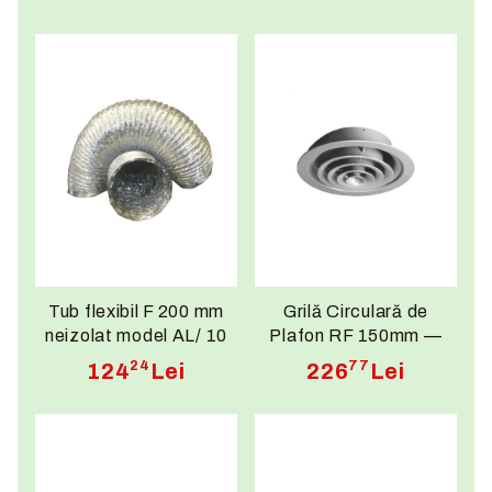
Tub flexibil F 200 mm
Grilă Circulară de
neizolat model AL/ 10
Plafon RF 150mm —
ml
Aluminiu RAL9016 Alb,
24
77
124
Lei
226
Lei
Lamele Concentrice,
Ø150mm