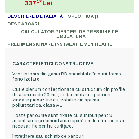
17
337
Lei
DESCRIERE DETALIATĂ
SPECIFICAȚII
DESCĂRCĂRI
CALCULATOR PIERDERI DE PRESIUNE PE
TUBULATURA
PREDIMENSIONARE INSTALATIE VENTILATIE
CARACTERISTICI CONSTRUCTIVE
Ventilatoare din gama BD asamblate în cutii termo -
fono izolate
Cutie plenum confectionata cu
structură din
profile
de
aluminiu de 20
mm, colțari metalici
, panouri
zincate prevazute cu izolatie din spuma
poliuretanica,
clasa A1
Toate panourile sunt fixate cu suruburi pentru
asamblarea și demontarea rapidă ori de câte ori este
necesar, fie pentru curățare,
întreținere sau schimb de panouri