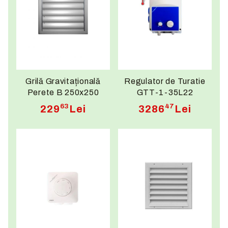
Grilă Gravitațională
Regulator de Turatie
Perete B 250x250
GTT-1-35L22
63
47
229
Lei
3286
Lei