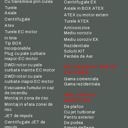
Cu transmisie prin curea
Centrifugale EX
Turele
Axiale in BOX ATEX
Axiale
ATEX cu motor extern
Centrifugale
Turele ATEX
Atex
Anticorozive
Turele EC motor
Mediu coroziv
In linie
Mediu coroziv EX
Tip BOX
Rezidentiale
Incorporabile
Solutii KIT
Plug cu pale curbate
Perdele de Aer
inapoi-EC motor
DWDI rotor cu pale
RECUPERATOARE DE
curbate inainte EC motor
CALDURA
DWDI rotor cu pale
Gama comerciala
curbate inapoi EC motor
Gama rezidentiala
Evacuarea fumului in caz
de incendiu
GRILE DIN AL
Montaj in zona de risc
ANODIZAT
Montaj in afara zonei de
De plafon
risc
Cu jet turbionar
JET de impuls
Pentru exterior
Centrifugale JET de
De podea
impuls
Simpla deflexie