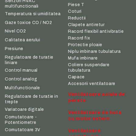
Senzori HVAC
Piese T
multifunctionali
Coturi
Temperatura si umiditatea
Reductii
Gaze toxice CO / NO2
Clapete antiretur
Nivel CO2
Racord flexibil antivibratie
Racord fix
Calitatea aerului
Protectie ploaie
Presiune
Niplu imbinare tubulatura
Regulatoare de turatie
Mufa imbinare
liniare
Coliere suspendare
tubulatura
Control manual
Capace
Control analog
Accesorii ventilatoare
Multifunctionale
Ventilatoare axiale de
Regulatoare de turatie in
perete
trepte
Variatoare digitale
Ventilatoare de hota
Comutatoare -
cu motor extern
Potentiometre
Comutatoare 3V
Ventilatoare