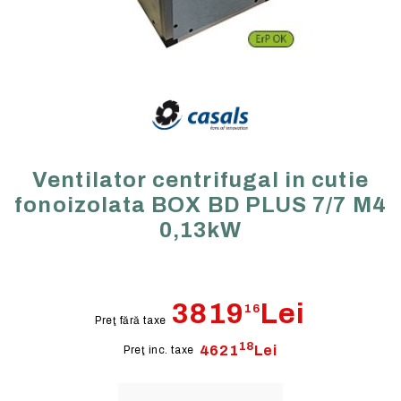
Ventilator centrifugal in cutie
fonoizolata BOX BD PLUS 7/7 M4
0,13kW
3819
Lei
16
Preţ fără taxe
18
4621
Lei
Preţ inc. taxe