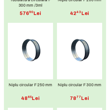
300 mm /3ml
90
43
576
Lei
42
Lei
Niplu circular F 250 mm
Niplu circular F 300 mm
65
77
48
Lei
78
Lei