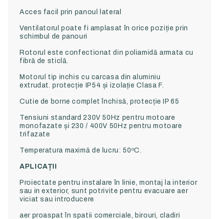
Acces facil prin panoul lateral
Ventilatorul poate fi amplasat în orice poziție prin
schimbul de panouri
Rotorul este confectionat
din poliamidă armata
cu
fibră de sticlă.
Motorul tip inchis cu carcasa din aluminiu
extrudat.
protecție IP54 și izolație Clasa F.
Cutie de borne complet închisă, protecție IP 65
Tensiuni standard 230V 50Hz pentru motoare
monofazate și 230 / 400V 50Hz pentru motoare
trifazate
Temperatura maximă de lucru: 50ºC.
APLICAȚII
Proiectate pentru instalare în linie, montaj la interior
sau in exterior, sunt potrivite pentru evacuare aer
viciat sau introducere
aer proaspat
în spatii comerciale, birouri, cladiri