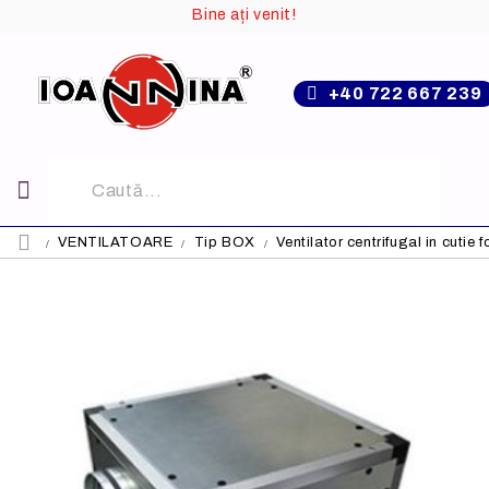
Bine ați venit!
+40 722 667 239
VENTILATOARE
Tip BOX
Ventilator centrifugal in cut