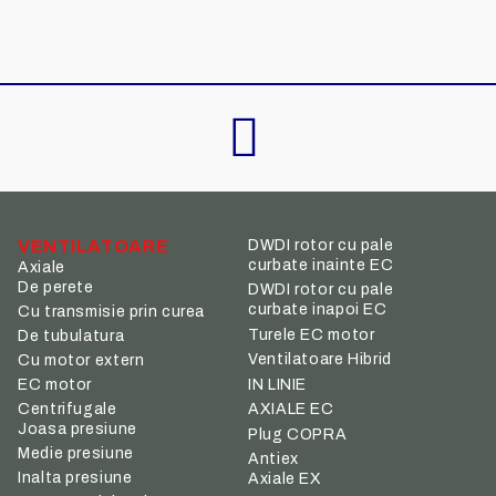
VENTILATOARE
DWDI rotor cu pale
curbate inainte EC
Axiale
De perete
DWDI rotor cu pale
curbate inapoi EC
Cu transmisie prin curea
Turele EC motor
De tubulatura
Ventilatoare Hibrid
Cu motor extern
IN LINIE
EC motor
Centrifugale
AXIALE EC
Joasa presiune
Plug COPRA
Medie presiune
Antiex
Inalta presiune
Axiale EX