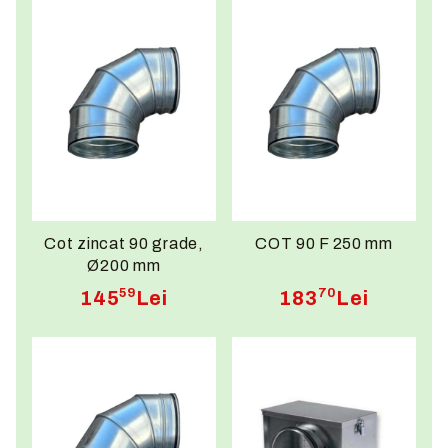
Cot zincat 90 grade,
COT 90 F 250 mm
Ø200 mm
59
70
145
Lei
183
Lei