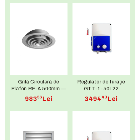
Ø300mm
Concentrice, Ø350mm
Grilă Circulară de
Regulator de turație
Plafon RF-A 500mm —
GTT-1-50L22
Fixare Șuruburi,
56
43
983
Lei
3494
Lei
Titanium, Lamele
Concentrice, Ø500mm