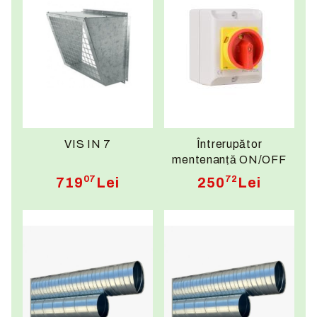
VIS IN 7
Întrerupător
mentenanță ON/OFF
EME5-20-2100
07
72
719
Lei
250
Lei