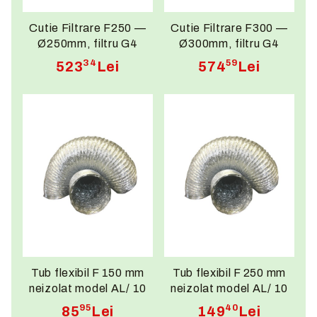
Cutie Filtrare F250 —
Cutie Filtrare F300 —
Ø250mm, filtru G4
Ø300mm, filtru G4
inclus,
inclus,
34
59
523
Lei
574
Lei
350×350×150mm
350×350×150mm
Tub flexibil F 150 mm
Tub flexibil F 250 mm
neizolat model AL/ 10
neizolat model AL/ 10
ml
ml
95
40
85
Lei
149
Lei